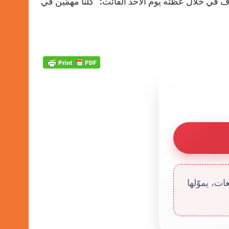
 في خلال عظته يوم الأحد الفائت: “كلنا مهمّين في
ت، يموّلها