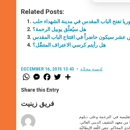
Related Posts:
يا تفتح الباب المقدس في مدينة الشهداء حلب
هل سيُعلّق يوبيل الرحمة؟
عشر سيكون حاضراً في افتتاح الباب المقدس
هل رأيتم كرسي الاعتراف المتنقّل؟
كنيسة محليّة
DECEMBER 16, 2015 13:43
W
M
F
T
S
h
e
a
w
h
a
s
c
i
a
t
s
e
t
r
Share this Entry
s
e
b
t
e
A
n
o
e
p
g
o
r
فريق زينيت
p
e
k
r
تعليمية في الترجمة وعلى دبلوم
ا من معهد التثقيف الديني العالي.
دى المحاكم. تتقن اللّغة الإيطاليّة