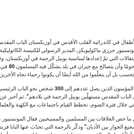
لأطفال في كاتدرائية القلب الأقدس في أوزبكستان الباب المقدس 
ونسنيور جرزي ماكوليويكز، المدير الرسولي للكنيسة الكاثوليكية 
تفالات التي تمّ إعدادها لمناسبة يوبيل الرحمة في أوزبكستان.
يكون رحوم
فحسب بل أن يتعلّموا من الله أيضًا أن يكونوا رحماء تجاه الآخرين
ثم سار المؤمنون الذين يصل عددهم إلى 0
 الباب المقدس مستهلّين يوبيل الرحمة في بلادهم”. ثم أخبر ع
“في خلال فترة الصوم، نخطط القيام باجتماعات مع الكهنة والعلمانيي
 ما خص العلاقات بين المسلمين والمسيحيين فقال المونسنيور ما
يع الحوار بين الأديان” وذكّر بالرحمة التي تحدّث عنها البابا 