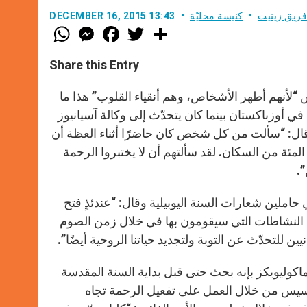
فريق زينيت
كنيسة محليّة
DECEMBER 16, 2015 13:43
W
M
F
T
S
h
e
a
w
h
a
s
c
i
a
t
s
e
t
r
Share this Entry
s
e
b
t
e
A
n
o
e
p
g
o
r
“لأنهم أطهر الأشخاص، وهم أنقياء القلوب” هذا ما
p
e
k
في أوزباكستان بينما كان يتحدّث إلى وكالة آسيانيوز
r
 وقال: “سألت من كل شخص كان حاضرًا أثناء العظة أن
ًا وأن يتصالح مع جيران في بلد يشكّل فيه المسلمون 80 في المئة من السكان. لقد سألتهم أن لا يختبروا الرحمة
”.
30 شخص نحو الباب الرئيسي حاملين شعارات السنة اليوبيلية وقال: “عندئذٍ فتح
ن النشاطات التي سيقومون بها في خلال زمن الصوم
ن للتحدّث عن التوبة ولتجديد حياتنا الروحية أيضًا”.
كوليويكز بإنه بحث حتى قبل بداية السنة المقدسة
فرنسيس من خلال العمل على تفعيل الرحمة تجاه