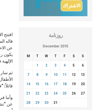
افتتح ا
روزنامة
قاله الم
December 2015
عن الاح
M
T
W
T
F
S
S
الإلهية 
1
2
3
4
5
6
7
8
9
10
11
12
13
الأطفال
14
15
16
17
18
19
20
قائلاً: 
21
22
23
24
25
26
27
وأما في
28
29
30
31
عن “تشج