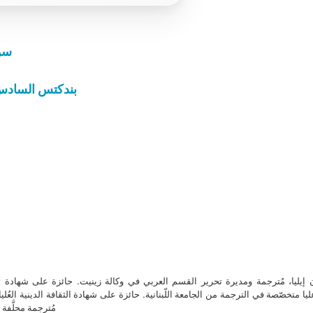
سور
بندكتس السادس 
ن إيليا، مُترجمة ومديرة تحرير القسم العربي في وكالة زينيت. حائزة على شهادة 
ا متخصّصة في الترجمة من الجامعة اللّبنانية. حائزة على شهادة الثقافة الدينية العُلي
مُترجمة محلَّفة ل