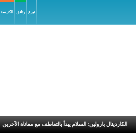
تبرع
وثائق
الكنيسة و
سوليّة
الكاردينال بارولين: السلام يبدأ بالتعاطف مع معا