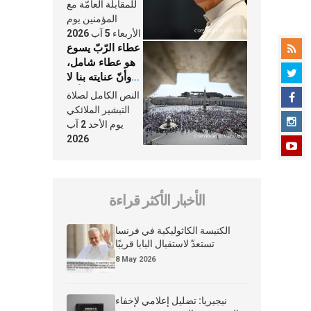
النَّفَس في حياة
للمقابلة العامّة مع
الكنيسة
المؤمنين يوم
الأربعاء 5 آب 2026
عطاء الرّبّ يسوع
هو عطاء شامل،
وأنّ عنايته بنا لا
تغيب عنّا أبدًا
النص الكامل لصلاة
التبشير الملائكي
يوم الأحد 2 آب
2026
الأخبار الأكثر قراءة
الكنيسة الكاثوليكية في فرنسا
تستعدّ لاستقبال البابا قريبًا
8 May 2026
نيجيريا: تضليل إعلامي لإخفاء