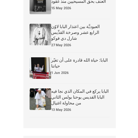
العنف بحق المسيحيين منذ عقود
15 May 2026
العبوديَّة بين اعتذار البابا لاوُن
الرابع عشر وصرخة القدِّيس
شارل دي فوكو
27 May 2026
البابا: حياة الله قادرة على أن تغيّر
حياتنا
1 Jun 2026
البابا يركع في المكان الذي نجا فيه
البابا القديس يوحنا بولس الثاني
من محاولة اغتيال
13 May 2026