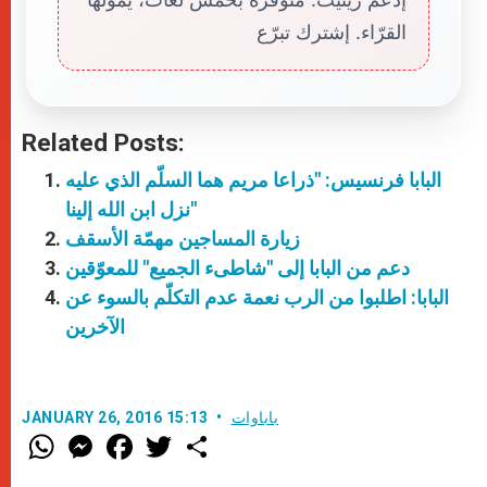
القرّاء. إشترك تبرّع
Related Posts:
البابا فرنسيس: "ذراعا مريم هما السلّم الذي عليه
نزل ابن الله إلينا"
زيارة المساجين مهمّة الأسقف
دعم من البابا إلى "شاطىء الجميع" للمعوّقين
البابا: اطلبوا من الرب نعمة عدم التكلّم بالسوء عن
الآخرين
باباوات
JANUARY 26, 2016 15:13
W
M
F
T
S
h
e
a
w
h
a
s
c
i
a