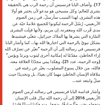
17). وأضاف البابا فرنسيس أن رحمة الرب هي بالحقيقة
بشرى للعالم: وكل مسيحي هو مدعو لأن يختبر هو أولا
هذه البشرى. لهذا السبب سأرسلُ، في زمن الصوم
الأربعيني، رُسُلَ الرحمة ليكونوا للجميع علامةً حيّة عن
مدى قُرب الله ومغفرته. إن مريم، ولأنها قبِلَت البشرى
السّارة التي بشرها بها الملاك جبرائيل، تتغنّى في
نشيدها
بشكل نبويّ بالرحمة التي اختارها الله بها… كما وأشار البابا
فرنسيس في رسالته إلى أن الرحمة “تعبّر عن تصرّف الله
إزاء الخاطئ، مقدّمًا له إمكانية أخرى ليتوب ويرتدّ ويؤمن”
(وجه الرحمة، عدد 21)، وهكذا يبني مجدّدًا العلاقة معه.
فالله، من خلال يسوع المصلوب، يعبّر عن رغبته في
ملاقاة الإنسان الخاطئ مهما كان بعيدًا، بل وتحديدًا حيث
ضلّ وابتعد عنه…
وأشار قداسة البابا فرنسيس في رسالته لزمن الصوم
الأربعيني 2016 إلى أن رحمة الله تبدّل قلب الإنسان
وتجعله يختبر حبًّا صادقًا، وتجعل منه هكذا إنسانًا قادرًا