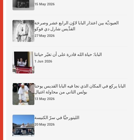
15 May 2026
العبوديَّة بين اعتذار البابا لاوُن الرابع عشر وصرخة
القدِّيس شارل دي فوكو
27 May 2026
البابا: حياة الله قادرة على أن تغيّر حياتنا
1 Jun 2026
البابا يركع في المكان الذي نجا فيه البابا القديس يوحنا
بولس الثاني من محاولة اغتيال
13 May 2026
الليتورجيَّا في سرّ الكنيسة
20 May 2026