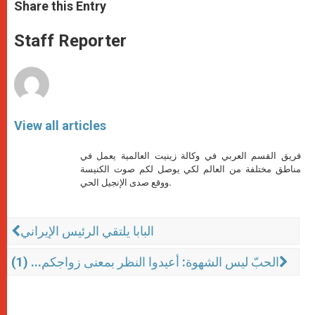
t
s
e
t
r
Share this Entry
s
e
b
t
e
A
n
o
e
p
g
o
r
Staff Reporter
p
e
k
r
View all articles
فريق القسم العربي في وكالة زينيت العالمية يعمل في
مناطق مختلفة من العالم لكي يوصل لكم صوت الكنيسة
ووقع صدى الإنجيل الحي.
البابا يلتقي الرئيس الإيراني
الحبّ ليس الشهوة: أعيدوا النظر بمعنى زواجكم... (1)