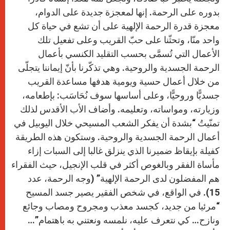
بدوره على الرحمة. إنها لمعجزة جديدة على الدوام،
معجزة قدرة الرحمة الإلهية على أن تشع في حياة كل
واحد منّا، وتحثّنا على حبّ القريب وعلى تفعيل تلك
الأعمال التي تُسمَّى بحسب التقليد الكنسي بأعمال
الرحمة الجسدية والروحية. وهي تذكّرنا بأنّ إيماننا يتجلّى
من خلال أعمال حسية ويومية هدفها مساعدة القريب
جسديًّا وروحيًّا، وعلى أساسها سوف نُحَاسَب: بإطعامه،
وزيارته، ومواساته، وتعليمه. وأضاف الأب الأقدس لذلك
تمنّيتُ “بشدة أن يفكر الشعب المسيحي خلال اليوبيل في
أعمال الرحمة الجسدية والروحية. وستكون هذه الطريقة
كفيلة بإيقاظ ضميرنا الذي ينزلق غالبا إلى السبات إزاء
مأساة الفقر وبالغوص أكثر في قلب الإنجيل، حيث الفقراء
هم المفضلون لدى الرحمة الإلهية” (وجه الرحمة، عدد
15). في الواقع، في شخص الفقير يصير جسد المسيح
“مرئيا من جديد، كجسد معذب ومجروح ومصاب وجائع
ونازح… كي نتعرف عليه، نلمسه ونعتني به باهتمام”…