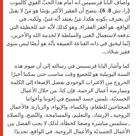
وأضاف البابا فرنسيس أنه أمام هذا الحبّ القوي كالموت
(را. نش 8، 6)، يتضح أن الفقير الأكثر بؤسًا هو مَنْ لا يقبل
أن يعترف بكونه هكذا. مَنْ يعتقد أنّه غنيّ، ولكنه، في
الواقع، هو أفقر الفقراء. وهو كذلك لأنّه عبد للخطيئة التي
تدفعه لاستعمال الغنى والسلطة لا لخدمة الله والآخرين،
إنّما ليخنق في ذاته القناعة العميقة بأنّه هو أيضًا ليس سوى
فقير شحّاذ…
كما وأشار البابا فرنسيس في رسالته إلى أن صوم هذه
السنة اليوبيلية هو للجميع وقت مناسب حتى يمكننا أخيرًا
الخروج من الاغتراب الوجودي بفضل الإصغاء إلى الكلمة
وممارسة أعمال الرحمة. فإن كنا، من خلال الأعمال
الجسديّة، نلمس جسد المسيح في إخوتنا وأخواتنا
المحتاجين للطعام، والكساء، والإيواء، والزيارة، فالأعمال
الروحية ـ الإرشاد، والتعليم، والمسامحة، والنّصح، والصلاة
ـ ستلمس مباشرة وضعنا كخطأة. لذلك لا يجب الفصل بين
الأعمال الجسديّة والأعمال الروحية. في الواقع، تحديدًا