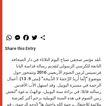
W
M
F
T
S
h
e
a
w
h
a
s
c
i
a
t
s
e
t
r
Share this Entry
s
e
b
t
e
A
n
o
e
p
g
o
r
عُقد مؤتمر صحفي صباح اليوم الثلاثاء في دار الصحافة
p
e
k
r
التابعة للكرسي الرسولي لتقديم رسالة قداسة البابا
فرنسيس لزمن الصوم الأربعيني 2016 وتتمحور حول
موضوع “إِنَّما أُريدُ الرَّحمَةَ لا الذَّبيحَة” (متى 9، 13). أعمال
الرحمة في مسيرة اليوبيل. وقد استهل الأب الأقدس
رسالته قائلا: في براءة سنة اليوبيل، توجّهتُ بدعوة “لنعش
زمن الصوم في هذه السنة اليوبيلية بزخم أكبر كفرصة
ملائمة للاحتفال برحمة الله واختبارها” (وجه الرحمة، رقم