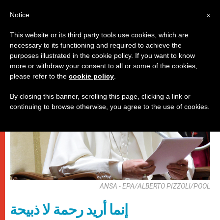
AR
Notice
x
This website or its third party tools use cookies, which are
necessary to its functioning and required to achieve the
باباوات
purposes illustrated in the cookie policy. If you want to know
more or withdraw your consent to all or some of the cookies,
please refer to the
cookie policy
.
By closing this banner, scrolling this page, clicking a link or
continuing to browse otherwise, you agree to the use of cookies.
ANSA - EPA/ALBERTO PIZZOLI/POOL
إنما أريد رحمة لا ذبيحة