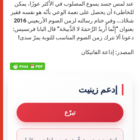
عند لمس جسد يسوع المصلوب في الأكثر عوزًا، يمكن
للخاطىء أن يحصل على نعمة الوعي بأنّه هو نفسه فقير
شحّاذ… وفي ختام رسالته لزمن الصوم الأربعيني 2016
بعنوان “إِنَّما أُريدُ الرَّحمَةَ لا الذَّبيحَة” قال البابا فرنسيس:
دعونا ألا نترك زمن الصوم المناسب للتوبة يمرّ سدى!
المصدر: إذاعة الفاتيكان
إدعم زينيت
تبرّع
إدعم زينيت. متوفّرة بخمس لغات، يموّلها