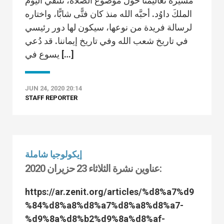
مسيرة تعاليمنا حول موضوع الصلاة، نلتقي اليوم
الملكَ داوُد. أحبَّه الله منذ كان فتًّى شابًّا، واختاره
لرسالة فريدة من نوعها، سيكون لها دور رئيسي
في تاريخ شعب الله وفي تاريخ إيماننا. قد دُعي
يسوع في […]
JUN 24, 2020 20:14
STAFF REPORTER
إيكولوجيا شاملة
عناوين نشرة الثلاثاء 23 حزيران 2020:
https://ar.zenit.org/articles/%d8%a7%d9
%84%d8%a8%d8%a7%d8%a8%d8%a7-
%d9%8a%d8%b2%d9%8a%d8%af-