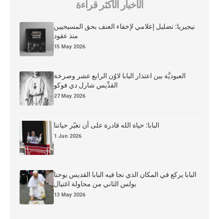
الأخبار الأكثر قراءة
نيجيريا: تضليل إعلامي لإخفاء العنف بحق المسيحيين
منذ عقود
15 May 2026
العبوديَّة بين اعتذار البابا لاوُن الرابع عشر وصرخة
القدِّيس شارل دي فوكو
27 May 2026
البابا: حياة الله قادرة على أن تغيّر حياتنا
1 Jun 2026
البابا يركع في المكان الذي نجا فيه البابا القديس يوحنا
بولس الثاني من محاولة اغتيال
13 May 2026