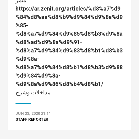
مُثمر
https://ar.zenit.org/articles/%d8%a7%d9
%84%d8%aa%d8%b9%d9%84%d9%8a%d9
%85-
%d8%a7%d9%84%d9%85%d8%b3%d9%8a
%d8%ad%d9%8a%d9%91-
%d8%a7%d9%84%d9%83%d8%b1%d8%b3
%d9%8a-
%d8%a7%d9%84%d8%b1%d8%b3%d9%88
%d9%84%d9%8a-
%d9%8a%d9%86%d8%b4%d8%b1/
مداخلات وشرح
JUN 23, 2020 21:11
STAFF REPORTER