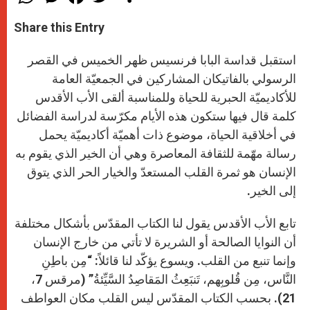
h
e
a
w
h
a
s
c
i
a
t
s
e
t
r
Share this Entry
s
e
b
t
e
A
n
o
e
p
g
o
r
استقبل قداسة البابا فرنسيس ظهر الخميس في القصر
p
e
k
r
الرسولي بالفاتيكان المشاركين في الجمعيّة العامة
للأكاديميّة الحبرية للحياة وللمناسبة ألقى الأب الأقدس
كلمة قال فيها ستكون هذه الأيام مكرّسة لدراسة الفضائل
في أخلاقية الحياة، موضوع ذات أهميّة أكاديميّة يحمل
رسالة مهّمة للثقافة المعاصرة وهي أن الخير الذي يقوم به
الإنسان هو ثمرة القلب المستعدّ والخيار الحر الذي يتوق
إلى الخير.
تابع الأب الأقدس يقول لنا الكتاب المقدّس بأشكال مختلفة
أن النوايا الصالحة أو الشريرة لا تأتي من خارج الإنسان
وإنما تنبع من القلب. ويسوع يؤكّد لنا قائلاً: “مِن باطِنِ
النَّاس، مِن قُلوبِهم، تَنبَعِثُ المَقاصِدُ السَّيِّئةُ” (مرقس 7،
21). بحسب الكتاب المقدّس ليس القلب مكان العواطف