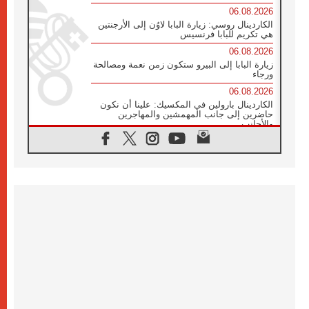
06.08.2026
الكاردينال روسي: زيارة البابا لاوُن إلى الأرجنتين
هي تكريم للبابا فرنسيس
06.08.2026
زيارة البابا إلى البيرو ستكون زمن نعمة ومصالحة
ورجاء
06.08.2026
الكاردينال بارولين في المكسيك: علينا أن نكون
حاضرين إلى جانب المهمشين والمهاجرين
والأجانب
06.08.2026
البابا لاوُن الرابع عشر للشباب في أسيزي:
"أوروبا والعالم يبحثان اليوم عن قديسين جُدد
فيكم"
06.08.2026
البابا في أسيزي يتحدث إلى الشباب المشاركين
في لقاء الشباب الفرنسيسكاني
06.08.2026
البابا لاوُن الرابع عشر يبرق معزيا بوفاة
الكاردينال جوليو دوارتي لانغا
05.08.2026
في مقابلته العامة مع المؤمنين البابا لاوُن الرابع
عشر يواصل الحديث عن الدستور في الليتورجيا
المقدسة مسلطا الضوء على صلاة الكنيسة