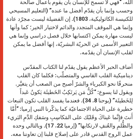
الله، “فهي لا تسمح للإنسان بأن يقوم بأعمال صالحة
وحسب وإنما بأن يقدّم أفضل ما عنده” (التعليم المسيحي
للكنيسة الكاثوليكية، 1803). إن الفضيلة ليست مجرّد عادة
وإنما هي الموقف المتجدد والدائم لاختيار الخير؛ كما وأنها
ليست مهارة يمكن اكتسابها خلال فصل دراسي وإنما هي
التعبير الأسمى عن الحريّة البشريّة، إنها أفضل ما يمكن
لقلب الإنسان أن يقدّمه.
أضاف الحبر الأعظم يقول يقدّم لنا الكتاب المقدّس
ديناميكية القلب القاسي والمتصلّب: فكلما كان القلب
منحرفًا نحو الكبرياء والشرّ أصبح من الصعب أن يتغيَّر.
ويقول لنا يسوع: “كُلُّ مَن يَرتَكِبُ الخَطيئَة يَكونُ عَبداً
لِلخَطيئَة” (يوحنا 8، 34). فعندما يفسد القلب تكون التبعات
خطيرة على الحياة الاجتماعيّة كما يذكّرنا النبي إرميا: “أَمَّا
أَنتَ فإِنَّما عَيناكَ وقَلبُك على المَكاسِبِ وسَفكِ الدَّمِ البَريء
والظُّلمِ والعُنفِ لارتكابها” (إرميا 22، 17). وبالتالي وحده
عمل الروح القدس قادر على إصلاح قلبنا إن تعاوننا معه.