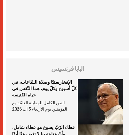
البابا فرنسيس
الإفخارستيّا وصلاة السّاعات، في
كلّ أسبوع وكلّ يوم، هما النَّفَس في
حياة الكنيسة
النص الكامل للمقابلة العامّة مع
المؤمنين يوم الأربعاء 5 آب 2026
عطاء الرّبّ يسوع هو عطاء شامل،
وأنّ عنايته بنا لا تغيب عنّا أبدًا