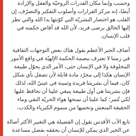
وحسب وإنما مكان القدرات الروحيّة والعقل والإرادة
أيضًا، إنه مركز القرارات وأسلوب التفكير والتصرّف. إن
القلب هو اختصار البشريّة التي كوّنتها يدا الله والتي نظر
إليها الخالق برضى فريد، لأن الله قد أفاض حكمته في
قلب الإنسان.
أضاف الحبر الأعظم يقول هناك بعض التوجهات الثقافية
في زمننا لا تعترف ببصمة الحكمة الإلهيّة في واقع الأمور
المخلوقة ولا في الإنسان حتى، الأمر الذي يحوّل طبيعة
الإنسان هكذا إلى مجرّد مادة قابلة لأن تصقل بأي شكل
كان، فيما أن بشريتنا فريدة وثمينة في عينيّ الله. لذلك
فإن بشريتنا هي أول طبيعة ينبغي علينا أن نحافظ عليها
لكي تُثمر؛ كما علينا أن نمنحها هواء الحريّة النقي وماء
الحقيقة المنعش ونحميها من سموم الكبرياء والكذب.
تابع الأب الأقدس يقول إن الفضيلة هي التعبير الأكثر أصالة
عن الخير الذي يمكن للإنسان أن يحققه بفضل مساعدة