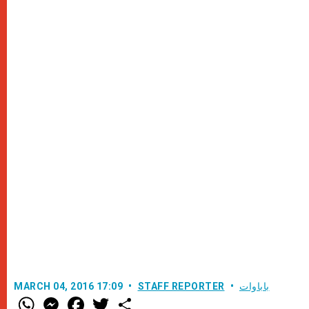
باباوات
STAFF REPORTER
MARCH 04, 2016 17:09
W
M
F
T
S