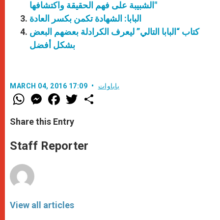
الشبيبة على فهم الحقيقة واكتشافها"
البابا: الشهادة تكمن بكسر العادة
كتاب “البابا التالي” ليعرف الكرادلة بعضهم البعض
بشكل أفضل
باباوات
MARCH 04, 2016 17:09
W
M
F
T
S
h
e
a
w
h
a
s
c
i
a
t
s
e
t
r
Share this Entry
s
e
b
t
e
A
n
o
e
p
g
o
r
Staff Reporter
p
e
k
r
View all articles