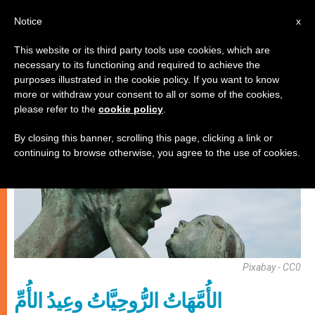
AR
Notice
x
This website or its third party tools use cookies, which are
necessary to its functioning and required to achieve the
,
روحانيّة
زواج وعائلة
purposes illustrated in the cookie policy. If you want to know
more or withdraw your consent to all or some of the cookies,
please refer to the
cookie policy
.
By closing this banner, scrolling this page, clicking a link or
continuing to browse otherwise, you agree to the use of cookies.
Pixabay - CC0
الأُمَّهَاتُ الرُّوحِيَّاتُ وعِيدُ الأُمِّ