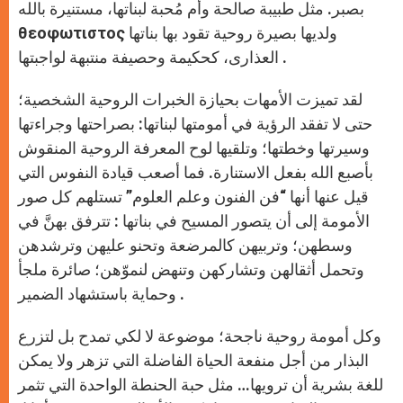
بصبر. مثل طبيبة صالحة وأم مُحبة لبناتها، مستنيرة بالله
θεοφωτιστος ولديها بصيرة روحية تقود بها بناتها
العذارى، كحكيمة وحصيفة منتبهة لواجبتها .
لقد تميزت الأمهات بحيازة الخبرات الروحية الشخصية؛
حتى لا تفقد الرؤية في أمومتها لبناتها: بصراحتها وجراءتها
وسيرتها وخطتها؛ وتلقيها لوح المعرفة الروحية المنقوش
بأصبع الله بفعل الاستنارة. فما أصعب قيادة النفوس التي
قيل عنها أنها “فن الفنون وعلم العلوم” تستلهم كل صور
الأمومة إلى أن يتصور المسيح في بناتها : تترفق بهنَّ في
وسطهن؛ وتربيهن كالمرضعة وتحنو عليهن وترشدهن
وتحمل أثقالهن وتشاركهن وتنهض لنموّهن؛ صائرة ملجأ
وحماية باستشهاد الضمير .
وكل أمومة روحية ناجحة؛ موضوعة لا لكي تمدح بل لتزرع
البذار من أجل منفعة الحياة الفاضلة التي تزهر ولا يمكن
للغة بشرية أن ترويها… مثل حبة الحنطة الواحدة التي تثمر