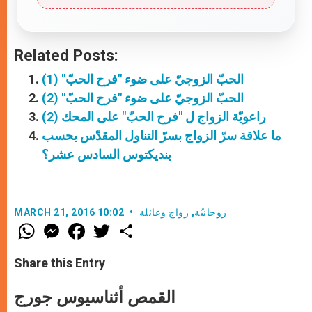
Related Posts:
الحبّ الزوجيّ على ضوء "فرح الحبّ" (1)
الحبّ الزوجيّ على ضوء "فرح الحبّ" (2)
راعويّة الزواج ل "فرح الحبّ" على المحك (2)
ما علاقة سرّ الزواج بسرّ التناول المقدّس بحسب
بنديكتوس السادس عشر؟
روحانيّة
,
زواج وعائلة
MARCH 21, 2016 10:02
W
M
F
T
S
h
e
a
w
h
a
s
c
i
a
t
s
e
t
r
Share this Entry
s
e
b
t
e
A
n
o
e
p
g
o
r
القمص أثناسيوس جورج
p
e
k