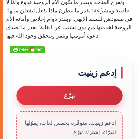
وتفرخ المئات. وبقدر ما تكون الأم الروحية قدوة وأمًا لا
قاضية ومشرِّعة؛ بقدر ما ينظرنَ ماذا تفعل ليفعلن مثلها؛
في صعودهن للسلم الإلهي. وبقدر دوام إخلاص وأمانة الأم
الروحية لخدمتها من دون تشتت عن الغاية؛ بقدر ما تصدق
دعوة أمومتها وتثمر ويتحقق وجود الله فيها.
إدعم زينيت
تبرّع
إدعم زينيت. متوفّرة بخمس لغات، يموّلها
القرّاء. إشترك تبرّع