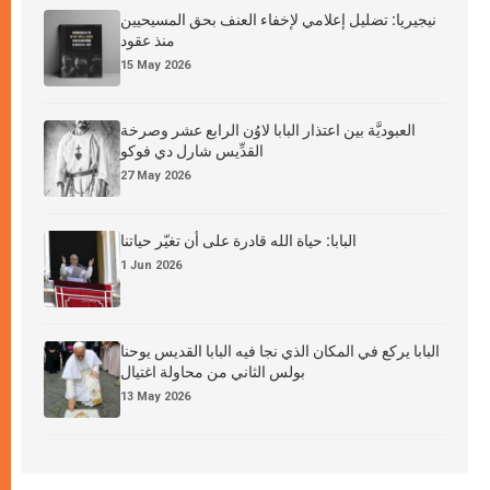
نيجيريا: تضليل إعلامي لإخفاء العنف بحق المسيحيين
منذ عقود
15 May 2026
العبوديَّة بين اعتذار البابا لاوُن الرابع عشر وصرخة
القدِّيس شارل دي فوكو
27 May 2026
البابا: حياة الله قادرة على أن تغيّر حياتنا
1 Jun 2026
البابا يركع في المكان الذي نجا فيه البابا القديس يوحنا
بولس الثاني من محاولة اغتيال
13 May 2026