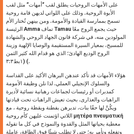
p
g
o
r
على الأمهات الروحيات يطلق لقب “أمهات” مثل لقب
p
e
k
r
الأبوة الروحية. وذلك على اللواتي لديهن قامة روحية
تسمح بممارسة القيادة والأمومة. ومن بينهن تُختار الأم
الرئيسة Amma تماف Tamau حيث يجمع الروح معًا
المولودين منه، في شركة قانون الجهاد الروحي والشهادة
للمسيح، بمعيار السيرة المستقيمة والوصايا الإلهية وزينة
الروح الوديع الهادئ؛ الذي هو قدام الله كثير الثمن
(١بط٣:٣ (.
هؤلاء الأمهات قد تأكد عندهن البرهان الأكيد على القداسة
والسلوك الإنجيلي العملي. لذا نلن وظيفة الأمومة
كمدبرات أو رئيسات لجماعات رهبانية نسائية لأديرة
الراهبات والعذارى. بحيث تعيش الراهبات تحت قيادتها
ويكُنَّ لها حقًا بنات، تدبرهن بفطنة ويقظة روحية ، مع
اللاتي اؤتمنت عليهن كأم روحية μητέρα πνευματική
معطية بحياتها المثل والقدوة والنموذج في كل ما تقوله
وتفعله وتأمر به؛ حتى لا تطلب شيئًا فوق الطاقة، عاملة