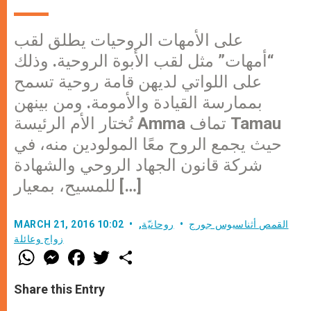
على الأمهات الروحيات يطلق لقب
“أمهات” مثل لقب الأبوة الروحية. وذلك
على اللواتي لديهن قامة روحية تسمح
بممارسة القيادة والأمومة. ومن بينهن
تُختار الأم الرئيسة Amma تماف Tamau
حيث يجمع الروح معًا المولودين منه، في
شركة قانون الجهاد الروحي والشهادة
للمسيح، بمعيار […]
القمص أثناسيوس جورج
روحانيّة
,
MARCH 21, 2016 10:02
زواج وعائلة
W
M
F
T
S
h
e
a
w
h
a
s
c
i
a
t
s
e
t
r
Share this Entry
s
e
b
t
e
A
n
o
e