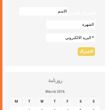
للاشتراك بالنشرة
روزنامة
March 2016
M
T
W
T
F
S
S