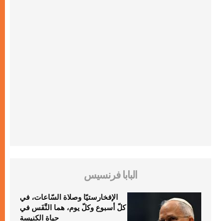
البابا فرنسيس
الإفخارستيّا وصلاة السّاعات، في
كلّ أسبوع وكلّ يوم، هما النَّفَس في
حياة الكنيسة