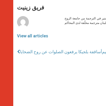
A
n
o
e
p
g
o
r
فريق زينيت
p
e
k
r
ير في الترجمة من جامعة الروح
بنان مترجمة محلّفة لدى المحاكم
View all articles
يم
أساقفة بلجيكا يرفعون الصلوات عن روح الضحايا