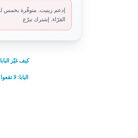
إدعم زينيت. متوفّرة بخمس لغا
القرّاء. إشترك تبرّع
كيف غيّر البا
البابا: لا تقع