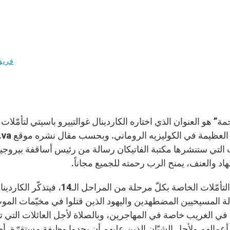
فريق
مة” هو العنوان الذي اختاره الكاردينال غوالتييرو باسيتي لتأمّ
ت التي ستنشرها مكتبة الفاتيكان رسالة من رئيس أساقفة بيروجيا 
اد والعنف، يمنح الرب رحمته للجميع مجاناً.
أمّا في التأمّلات الخاصة بكلّ 
حالة المسيحيين المضطهدين واليهود الذين قتلوا في مخيّمات الموت
في الغريب خاصة في المهاجرين، وبالصلاة لأجل العائلات التي ت
عمالهم ولأجل الشبّان الذين عليهم أن يجدوا وظيفة مستقرّة. أ