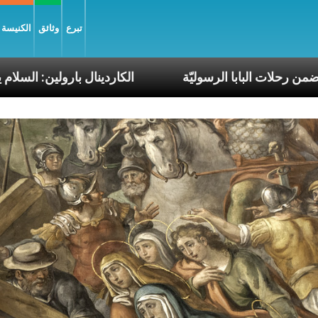
تبرع
وثائق
الكنيسة و
 والأرجنتين ضمن رحلات البابا الرسوليّة
الكاردينال بار