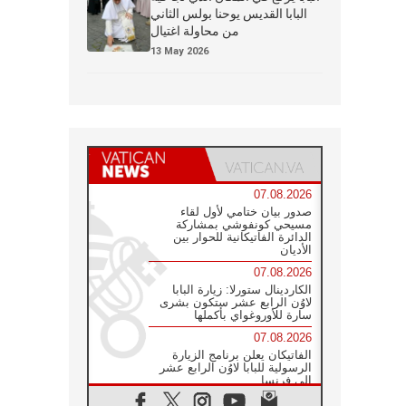
البابا القديس يوحنا بولس الثاني
من محاولة اغتيال
13 May 2026
07.08.2026
صدور بيان ختامي لأول لقاء
مسيحي كونفوشي بمشاركة
الدائرة الفاتيكانية للحوار بين
الأديان
07.08.2026
الكاردينال ستورلا: زيارة البابا
لاوُن الرابع عشر ستكون بشرى
سارة للأوروغواي بأكملها
07.08.2026
الفاتيكان يعلن برنامج الزيارة
الرسولية للبابا لاوُن الرابع عشر
إلى فرنسا
07.08.2026