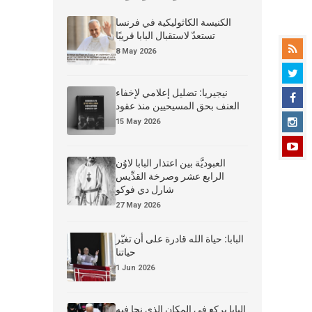
الكنيسة الكاثوليكية في فرنسا
تستعدّ لاستقبال البابا قريبًا
8 May 2026
نيجيريا: تضليل إعلامي لإخفاء
العنف بحق المسيحيين منذ عقود
15 May 2026
العبوديَّة بين اعتذار البابا لاوُن
الرابع عشر وصرخة القدِّيس
شارل دي فوكو
27 May 2026
البابا: حياة الله قادرة على أن تغيّر
حياتنا
1 Jun 2026
البابا يركع في المكان الذي نجا فيه