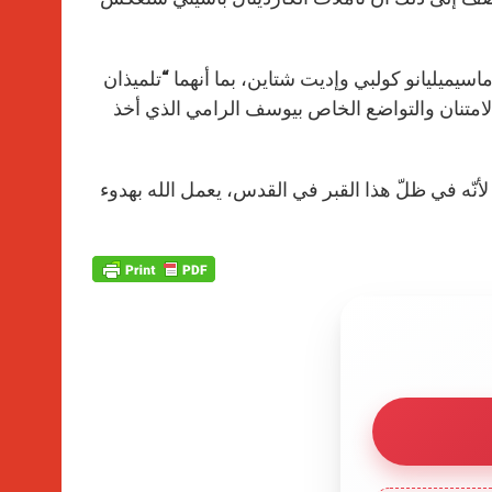
سيميليانو كولبي وإديت شتاين، بما أنهما “تلميذان
والامتنان والتواضع الخاص بيوسف الرامي الذي أخذ
 لأنّه في ظلّ هذا القبر في القدس، يعمل الله بهدوء