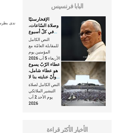
البابا فرنسيس
الإفخارستيّا
ندى بطرس 
وصلاة السّاعات،
في كلّ أسبوع
وكلّ يوم، هما
النص الكامل
النَّفَس في حياة
للمقابلة العامّة مع
الكنيسة
المؤمنين يوم
الأربعاء 5 آب 2026
عطاء الرّبّ يسوع
هو عطاء شامل،
وأنّ عنايته بنا لا
تغيب عنّا أبدًا
النص الكامل لصلاة
التبشير الملائكي
يوم الأحد 2 آب
2026
الأخبار الأكثر قراءة