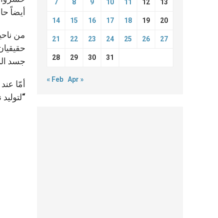
7
8
9
10
11
12
13
أيضاً حا
14
15
16
17
18
19
20
من ناحي
21
22
23
24
25
26
27
حقيقيان
28
29
30
31
جسد الم
« Feb
Apr »
أمّا عند
“لتوليد 