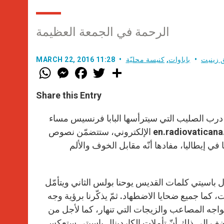
الرحمة في الجمعة العظيمة
 زينيت
باباوات
,
كنيسة محليّة
MARCH 22, 2016 11:28
W
M
F
T
S
h
e
a
w
h
a
s
c
i
a
t
s
e
t
r
Share this Entry
s
e
b
t
e
A
n
o
e
p
g
o
r
لات درب الصليب التي سيترأسها البابا فرنسيس مساء
p
e
k
الجمعة العظيمة في الكوليزيه الروماني. وبحسب مقال نشره موقع en.radiovaticana.va الإلكتروني، ستتضمّن نصوص
r
في إيطاليا، مفادها أنّه مقابل الخوف والألم
مرحلة من المراحل الـ14، فيتذكّر الكاردينال باسيتي كلمات القديس يوحنا بولس الثاني ويتأمّل
، كما جميع ضحايا الاضطهاد. ثمّ يذكّرنا برؤية وجه
واجه المصاعب والزيجات التي تنهار، كما لأجل من
ضف إلى ذلك أنّ تأملات الكاردينال باسيتي ستعكس