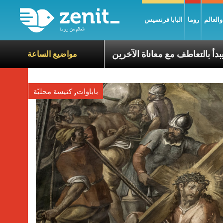
العالم
روما
البابا فرنسيس
ولين: السلام يبدأ بالتعاطف مع معاناة الآخرين
عناوين نشرة يوم الجمعة 7
مواضيع الساعة
,
باباوات
كنيسة محليّة