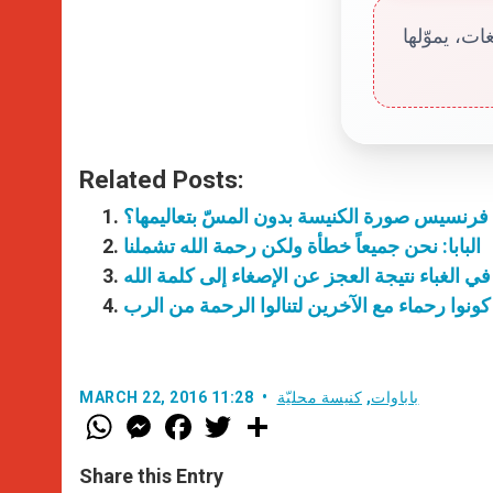
ت، يموّلها
Related Posts:
با فرنسيس صورة الكنيسة بدون المسّ بتعاليمها؟
البابا: نحن جميعاً خطأة ولكن رحمة الله تشملنا
وا في الغباء نتيجة العجز عن الإصغاء إلى كلمة الله
كونوا رحماء مع الآخرين لتنالوا الرحمة من الرب
باباوات
,
كنيسة محليّة
MARCH 22, 2016 11:28
W
M
F
T
S
h
e
a
w
h
a
s
c
i
a
t
s
e
t
r
Share this Entry
s
e
b
t
e