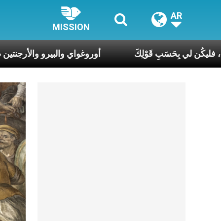
AR
MISSION
أَنَا أَمَةُ الرَّب، فليكُن لي بِحَسَبِ قَوْلِكَ
أوروغواي والبيرو