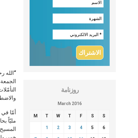
“الله رح
روزنامة
التأمّلا
والاضطه
March 2016
M
T
W
T
F
S
S
مليّاً ب
1
2
3
4
5
6
المسيح 
خسروا أ