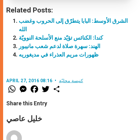
Related Posts:
الشرق الأوسط: البابا يتطرّق إلى الحروب وغضب
الله
كندا: الكنائس تؤيّد منع الأسلحة النوويّة
الهند: سهرة صلاة لدعم شعب مانيبور
ظهورات مريم العذراء في مديغوريه
كنيسة محليّة
APRIL 27, 2016 08:16
W
M
F
T
S
h
e
a
w
h
a
s
c
i
a
t
s
e
t
r
Share this Entry
s
e
b
t
e
A
n
o
e
p
g
o
r
خليل عاصي
p
e
k
r