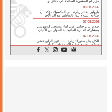
مزار أم المشورة الصالحة في جناتزانو
08.08.2026
بارولين يختتم زيارته إلى المكسيك مؤكدا أن
صناعة السلام تبدأ بالتعاطف مع ألم الآخر
07.08.2026
صدور بيان ختامي لأول لقاء مسيحي كونفوشي
بمشاركة الدائرة الفاتيكانية للحوار بين الأديان
07.08.2026
الكاردينال ستورلا: زيارة البابا لاوُن الرابع عشر
ستكون بشرى سارة للأوروغواي بأكملها
07.08.2026
الفاتيكان يعلن برنامج الزيارة الرسولية للبابا لاوُن
الرابع عشر إلى فرنسا
07.08.2026
في الذكرى الـ ٨١ لحادثة هيروشيما الكنيسة في
اليابان تنظم ١٠ أيام للصلاة على نية السلام
07.08.2026
الكنيسة في الأوروغواي: زيارة البابا ستعزز
الإيمان والرجاء
06.08.2026
الاجتماع الشهري للمطارنة الموارنة
06.08.2026
الكاردينال روسي: زيارة البابا لاوُن إلى الأرجنتين