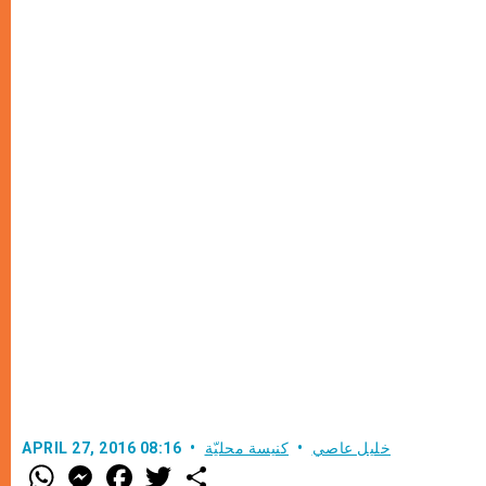
خليل عاصي
كنيسة محليّة
APRIL 27, 2016 08:16
W
M
F
T
S
h
e
a
w
h