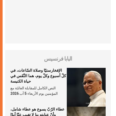
البابا فرنسيس
الإفخارستيّا وصلاة السّاعات، في
كلّ أسبوع وكلّ يوم، هما النَّفَس في
حياة الكنيسة
النص الكامل للمقابلة العامّة مع
المؤمنين يوم الأربعاء 5 آب 2026
عطاء الرّبّ يسوع هو عطاء شامل،
وأنّ عنايته بنا لا تغيب عنّا أبدًا