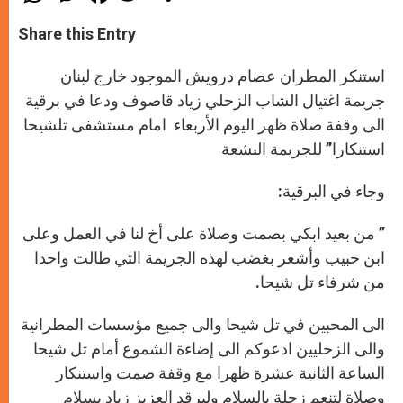
a
s
c
i
a
t
s
e
t
r
Share this Entry
s
e
b
t
e
A
n
o
e
p
g
o
r
استنكر المطران عصام درويش الموجود خارج لبنان
p
e
k
r
جريمة اغتيال الشاب الزحلي زياد قاصوف ودعا في برقية
الى وقفة صلاة ظهر اليوم الأربعاء امام مستشفى تلشيحا
استنكارا” للجريمة البشعة
وجاء في البرقية
:
” من بعيد ابكي بصمت وصلاة على أخ لنا في العمل وعلى
ابن حبيب وأشعر بغضب لهذه الجريمة التي طالت واحدا
من شرفاء تل شيحا.
الى المحبين في تل شيحا والى جميع مؤسسات المطرانية
والى الزحليين ادعوكم الى إضاءة الشموع أمام تل شيحا
الساعة الثانية عشرة ظهرا مع وقفة صمت واستنكار
وصلاة لتنعم زحلة بالسلام وليرقد العزيز زياد بسلام