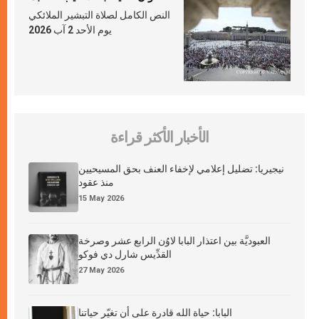
النص الكامل لصلاة التبشير الملائكي
يوم الأحد 2 آب 2026
الأخبار الأكثر قراءة
نيجيريا: تضليل إعلامي لإخفاء العنف بحق المسيحيين
منذ عقود
15 May 2026
العبوديَّة بين اعتذار البابا لاوُن الرابع عشر وصرخة
القدِّيس شارل دي فوكو
27 May 2026
البابا: حياة الله قادرة على أن تغيّر حياتنا