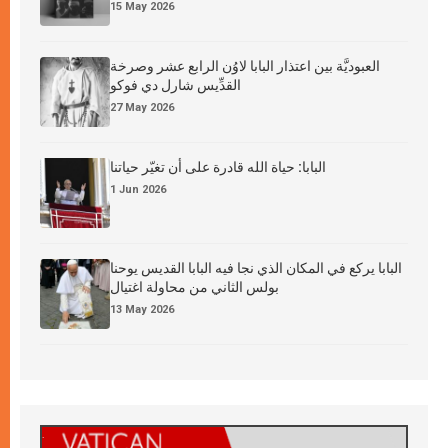
15 May 2026
العبوديَّة بين اعتذار البابا لاوُن الرابع عشر وصرخة
القدِّيس شارل دي فوكو
27 May 2026
البابا: حياة الله قادرة على أن تغيّر حياتنا
1 Jun 2026
البابا يركع في المكان الذي نجا فيه البابا القديس يوحنا
بولس الثاني من محاولة اغتيال
13 May 2026