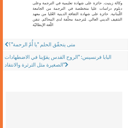
وكالة زينيت. حائزة على شهادة تعليمية في الترجمة وعلى
دبلوم دراسات عليا متخصّصة في الترجمة من الجامعة
اللّبنانية. حائزة على شهادة الثقافة الدينية العُليا من معهد
التثقيف الديني العالي. مُترجمة محلَّفة لدى المحاكم. تتقن
اللّغة الإيطاليّة
متى يتحقّق الحلم "يا أُمّ الرحمة"؟
البابا فرنسيس: "الروح القدس يقوّينا في الاضطهادات
الصغيرة مثل الثرثرة والانتقاد"