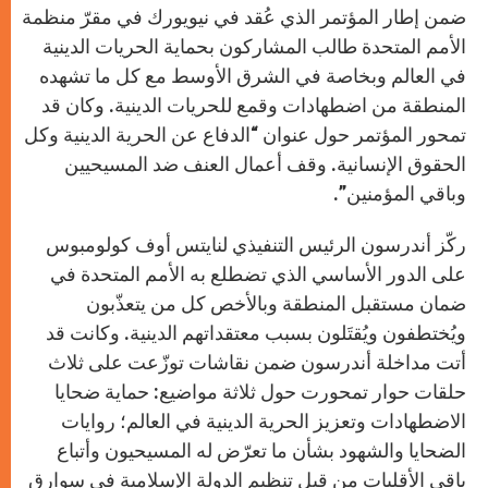
p
g
o
r
ضمن إطار المؤتمر الذي عُقد في نيويورك في مقرّ منظمة
p
e
k
r
الأمم المتحدة طالب المشاركون بحماية الحريات الدينية
في العالم وبخاصة في الشرق الأوسط مع كل ما تشهده
المنطقة من اضطهادات وقمع للحريات الدينية. وكان قد
تمحور المؤتمر حول عنوان “الدفاع عن الحرية الدينية وكل
الحقوق الإنسانية. وقف أعمال العنف ضد المسيحيين
وباقي المؤمنين”.
ركّز أندرسون الرئيس التنفيذي لنايتس أوف كولومبوس
على الدور الأساسي الذي تضطلع به الأمم المتحدة في
ضمان مستقبل المنطقة وبالأخص كل من يتعذّبون
ويُختطفون ويُقتَلون بسبب معتقداتهم الدينية. وكانت قد
أتت مداخلة أندرسون ضمن نقاشات توزّعت على ثلاث
حلقات حوار تمحورت حول ثلاثة مواضيع: حماية ضحايا
الاضطهادات وتعزيز الحرية الدينية في العالم؛ روايات
الضحايا والشهود بشأن ما تعرّض له المسيحيون وأتباع
باقي الأقليات من قبل تنظيم الدولة الإسلامية في سوارق