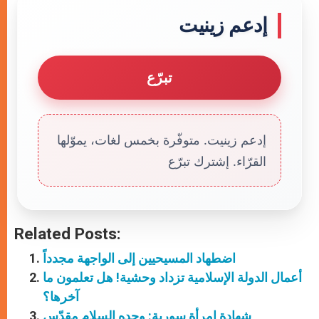
إدعم زينيت
تبرّع
إدعم زينيت. متوفّرة بخمس لغات، يموّلها
القرّاء. إشترك تبرّع
Related Posts:
اضطهاد المسيحيين إلى الواجهة مجدداً
أعمال الدولة الإسلامية تزداد وحشية! هل تعلمون ما
آخرها؟
شهادة امرأة سورية: وحده السلام مقدّس