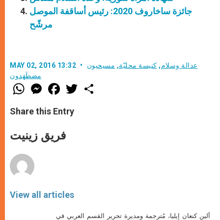
جائزة ساخاروف 2020: رئيس أساقفة الموصل
مرشّح
عدالة وسلام
,
كنيسة محليّة
,
مسيحيون
MAY 02, 2016 13:32
مضطَهَدون
W
M
F
T
S
h
e
a
w
h
a
s
c
i
a
t
s
e
t
r
Share this Entry
s
e
b
t
e
A
n
o
e
p
g
o
r
فريق زينيت
p
e
k
r
View all articles
ألين كنعان إيليا، مُترجمة ومديرة تحرير القسم العربي في