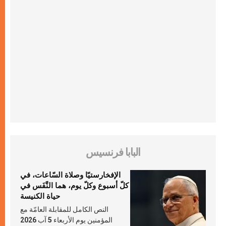
البابا فرنسيس
الإفخارستيّا وصلاة السّاعات، في
كلّ أسبوع وكلّ يوم، هما النَّفَس في
حياة الكنيسة
النص الكامل للمقابلة العامّة مع
المؤمنين يوم الأربعاء 5 آب 2026