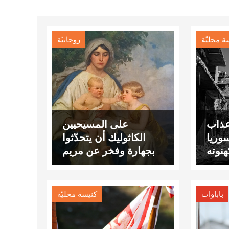
ة محليّة
روحانيّة
عذاب
على المسيحيين
وريا
الكاثوليك أن يتحدّثوا
نوته
بجهارة وفخر عن مريم
مثمر
باباوات
كنيسة محليّة