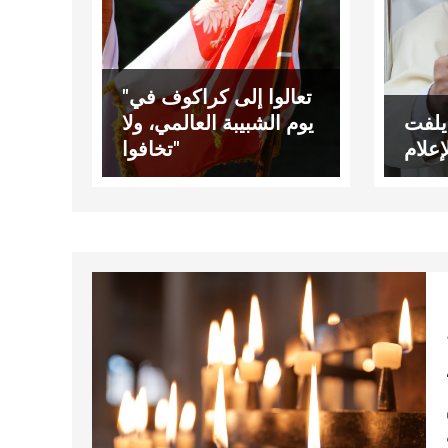
"تعالوا إلى كراكوف في
يلفت
يوم الشبيبة العالمي، ولا
تخافوا"
م تدشينه يوم