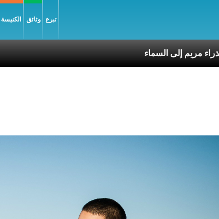
تبرع
وثائق
الكنيسة و
بّ يسوع وانتقال العذراء مريم إلى السماء