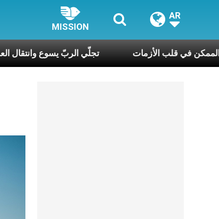
AR
MISSION
رك الحويك: قدّيس الممكن في قلب الأزمات
تجلّي الر