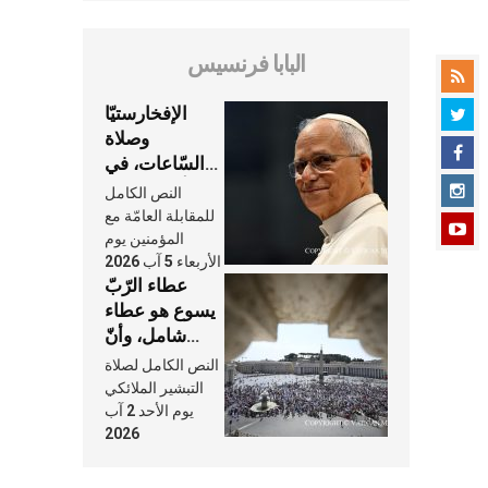
البابا فرنسيس
الإفخارستيّا
وصلاة
السّاعات، في
كلّ أسبوع وكلّ
النص الكامل
يوم، هما النَّفَس
للمقابلة العامّة مع
في حياة
المؤمنين يوم
الأربعاء 5 آب 2026
الكنيسة
عطاء الرّبّ
يسوع هو عطاء
شامل، وأنّ
عنايته بنا لا
النص الكامل لصلاة
تغيب عنّا أبدًا
التبشير الملائكي
يوم الأحد 2 آب
2026