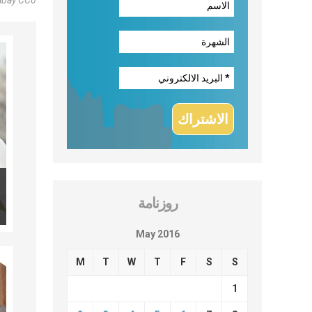
abay CC0
روزنامة
May 2016
M
T
W
T
F
S
S
1