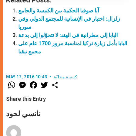
Related Posts:
آيا صوفيا الحكمة بين الكنيسة والجامع
زلزال: اختبار في الإنسانية للمجتمع الدولي وفي
سوريا
البابا إلى مطرانية في الهند: لا تتحوّلوا إلى بدعة
البابا يأمل زيارة تركيا لمناسبة مرور 1700 عام على
مجمع نيقيا
كنيسة محليّة
MAY 12, 2016 10:43
W
M
F
T
S
h
e
a
w
h
a
s
c
i
a
t
s
e
t
r
Share this Entry
s
e
b
t
e
A
n
o
e
p
g
o
r
نانسي لحود
p
e
k
r