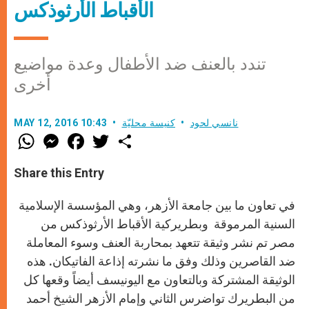
الأقباط الأرثوذكس
تندد بالعنف ضد الأطفال وعدة مواضيع
أخرى
نانسي لحود
كنيسة محليّة
MAY 12, 2016 10:43
W
M
F
T
S
h
e
a
w
h
a
s
c
i
a
t
s
e
t
r
Share this Entry
s
e
b
t
e
A
n
o
e
p
g
o
r
في تعاون ما بين جامعة الأزهر، وهي المؤسسة الإسلامية
p
e
k
r
السنية المرموقة وبطريركية الأقباط الأرثوذكس من
مصر تم نشر وثيقة تتعهد بمحاربة العنف وسوء المعاملة
ضد القاصرين وذلك وفق ما نشرته إذاعة الفاتيكان. هذه
الوثيقة المشتركة وبالتعاون مع اليونيسف أيضاً وقعها كل
من البطريرك تواضرس الثاني وإمام الأزهر الشيخ أحمد