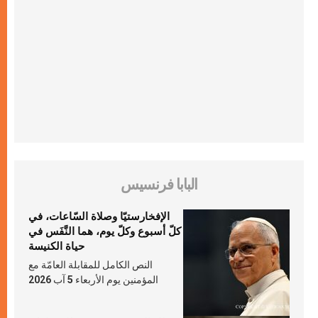
البابا فرنسيس
الإفخارستيّا وصلاة السّاعات، في
كلّ أسبوع وكلّ يوم، هما النَّفَس في
حياة الكنيسة
النص الكامل للمقابلة العامّة مع
المؤمنين يوم الأربعاء 5 آب 2026