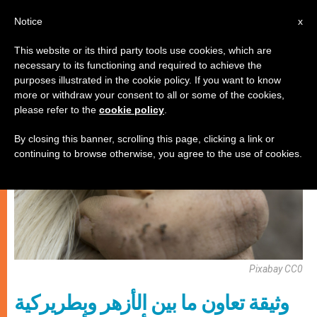
AR
Notice
x
This website or its third party tools use cookies, which are
necessary to its functioning and required to achieve the
كنيسة محليّة
purposes illustrated in the cookie policy. If you want to know
more or withdraw your consent to all or some of the cookies,
please refer to the
cookie policy
.
By closing this banner, scrolling this page, clicking a link or
continuing to browse otherwise, you agree to the use of cookies.
Pixabay CC0
وثيقة تعاون ما بين الأزهر وبطريركية