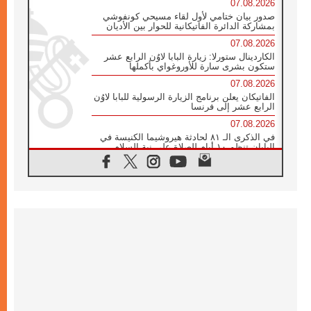
07.08.2026
صدور بيان ختامي لأول لقاء مسيحي كونفوشي
بمشاركة الدائرة الفاتيكانية للحوار بين الأديان
07.08.2026
الكاردينال ستورلا: زيارة البابا لاوُن الرابع عشر
ستكون بشرى سارة للأوروغواي بأكملها
07.08.2026
الفاتيكان يعلن برنامج الزيارة الرسولية للبابا لاوُن
الرابع عشر إلى فرنسا
07.08.2026
في الذكرى الـ ٨١ لحادثة هيروشيما الكنيسة في
اليابان تنظم ١٠ أيام للصلاة على نية السلام
07.08.2026
الكنيسة في الأوروغواي: زيارة البابا ستعزز
الإيمان والرجاء
06.08.2026
الاجتماع الشهري للمطارنة الموارنة
06.08.2026
الكاردينال روسي: زيارة البابا لاوُن إلى الأرجنتين
هي تكريم للبابا فرنسيس
06.08.2026
زيارة البابا إلى البيرو ستكون زمن نعمة ومصالحة
ورجاء