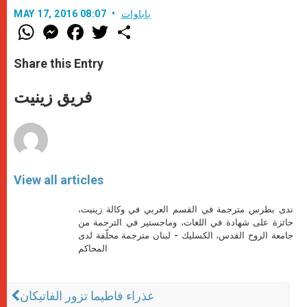
باباوات
MAY 17, 2016 08:07
W
M
F
T
S
h
e
a
w
h
a
s
c
i
a
t
s
e
t
r
Share this Entry
s
e
b
t
e
A
n
o
e
p
g
o
r
فريق زينيت
p
e
k
r
View all articles
ندى بطرس مترجمة في القسم العربي في وكالة زينيت،
حائزة على شهادة في اللغات، وماجستير في الترجمة من
جامعة الروح القدس، الكسليك - لبنان مترجمة محلّفة لدى
المحاكم
عذراء فاطيما تزور الفاتيكان