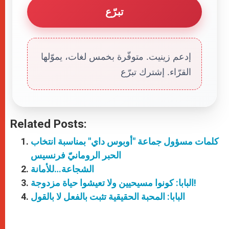
تبرّع
إدعم زينيت. متوفّرة بخمس لغات، يموّلها
القرّاء. إشترك تبرّع
Related Posts:
كلمات مسؤول جماعة "أوبوس داي" بمناسبة انتخاب
الحبر الرومانيّ فرنسيس
الشجاعة…للأمانة
البابا: كونوا مسيحيين ولا تعيشوا حياة مزدوجة!
البابا: المحبة الحقيقية تثبت بالفعل لا بالقول