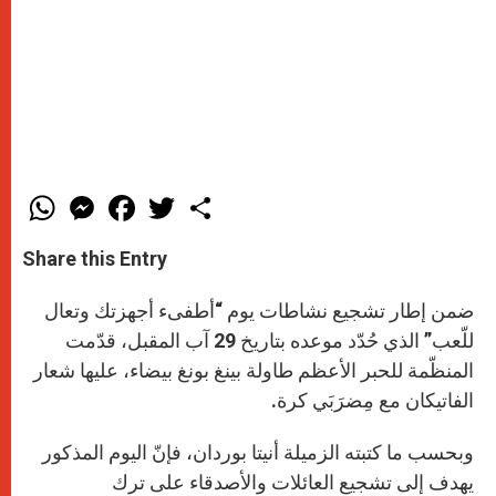
W
M
F
T
S
h
e
a
w
h
a
s
c
i
a
t
s
e
t
r
Share this Entry
s
e
b
t
e
A
n
o
e
p
g
o
r
ضمن إطار تشجيع نشاطات يوم “أطفىء أجهزتك وتعال
p
e
k
r
للّعب” الذي حُدّد موعده بتاريخ 29 آب المقبل، قدّمت
المنظّمة للحبر الأعظم طاولة بينغ بونغ بيضاء، عليها شعار
الفاتيكان مع مِضرَبَي كرة.
وبحسب ما كتبته الزميلة أنيتا بوردان، فإنّ اليوم المذكور
يهدف إلى تشجيع العائلات والأصدقاء على ترك