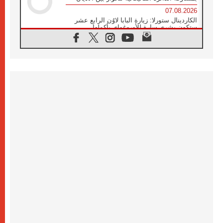
07.08.2026
الكاردينال ستورلا: زيارة البابا لاوُن الرابع عشر
ستكون بشرى سارة للأوروغواي بأكملها
07.08.2026
الفاتيكان يعلن برنامج الزيارة الرسولية للبابا لاوُن
الرابع عشر إلى فرنسا
07.08.2026
في الذكرى الـ ٨١ لحادثة هيروشيما الكنيسة في
اليابان تنظم ١٠ أيام للصلاة على نية السلام
07.08.2026
الكنيسة في الأوروغواي: زيارة البابا ستعزز
الإيمان والرجاء
06.08.2026
الاجتماع الشهري للمطارنة الموارنة
06.08.2026
الكاردينال روسي: زيارة البابا لاوُن إلى الأرجنتين
هي تكريم للبابا فرنسيس
06.08.2026
زيارة البابا إلى البيرو ستكون زمن نعمة ومصالحة
ورجاء