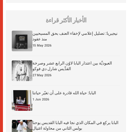
الأخبار الأكثر قراءة
نيجيريا: تضليل إعلامي لإخفاء العنف بحق المسيحيين
منذ عقود
15 May 2026
العبوديَّة بين اعتذار البابا لاوُن الرابع عشر وصرخة
القدِّيس شارل دي فوكو
27 May 2026
البابا: حياة الله قادرة على أن تغيّر حياتنا
1 Jun 2026
البابا يركع في المكان الذي نجا فيه البابا القديس يوحنا
بولس الثاني من محاولة اغتيال