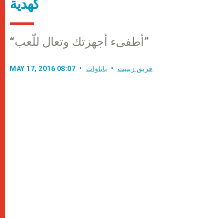
كهدية
“أطفىء أجهزتك وتعال للّعب”
فريق زينيت
باباوات
MAY 17, 2016 08:07