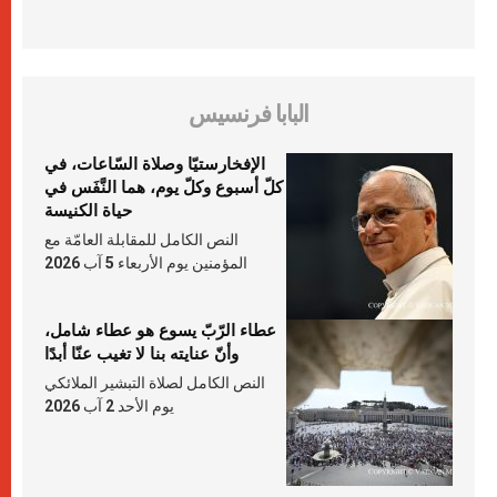
البابا فرنسيس
الإفخارستيّا وصلاة السّاعات، في
كلّ أسبوع وكلّ يوم، هما النَّفَس في
حياة الكنيسة
النص الكامل للمقابلة العامّة مع
المؤمنين يوم الأربعاء 5 آب 2026
عطاء الرّبّ يسوع هو عطاء شامل،
وأنّ عنايته بنا لا تغيب عنّا أبدًا
النص الكامل لصلاة التبشير الملائكي
يوم الأحد 2 آب 2026