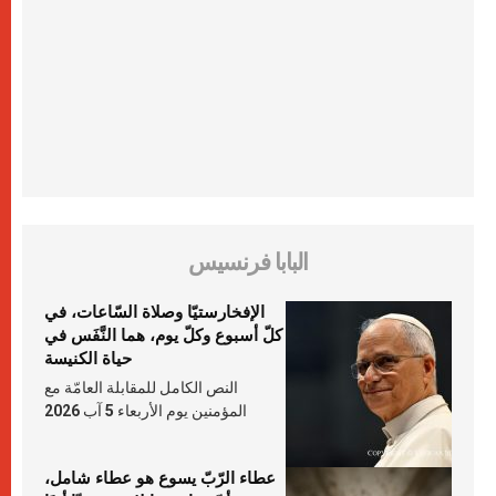
البابا فرنسيس
الإفخارستيّا وصلاة السّاعات، في
كلّ أسبوع وكلّ يوم، هما النَّفَس في
حياة الكنيسة
النص الكامل للمقابلة العامّة مع
المؤمنين يوم الأربعاء 5 آب 2026
عطاء الرّبّ يسوع هو عطاء شامل،