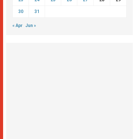
30
31
« Apr
Jun »