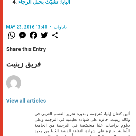
البابا: تشبّث بحبل الرجاء
باباوات
MAY 23, 2016 13:40
W
M
F
T
S
h
e
a
w
h
a
s
c
i
a
t
s
e
t
r
Share this Entry
s
e
b
t
e
A
n
o
e
p
g
o
r
فريق زينيت
p
e
k
r
View all articles
ألين كنعان إيليا، مُترجمة ومديرة تحرير القسم العربي في
وكالة زينيت. حائزة على شهادة تعليمية في الترجمة وعلى
دبلوم دراسات عليا متخصّصة في الترجمة من الجامعة
اللّبنانية. حائزة على شهادة الثقافة الدينية العُليا من معهد