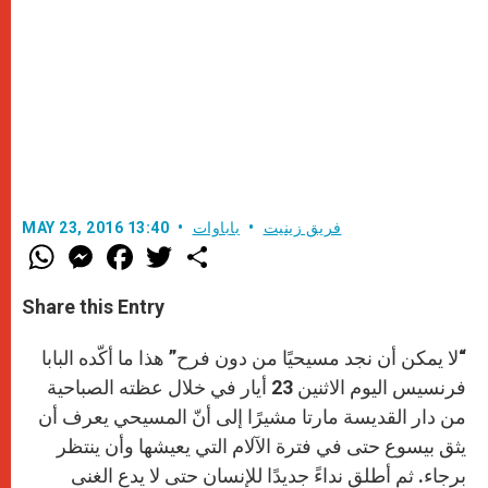
فريق زينيت
باباوات
MAY 23, 2016 13:40
W
M
F
T
S
h
e
a
w
h
a
s
c
i
a
t
s
e
t
r
Share this Entry
s
e
b
t
e
A
n
o
e
p
g
o
r
“لا يمكن أن نجد مسيحيًا من دون فرح” هذا ما أكّده البابا
p
e
k
r
فرنسيس اليوم الاثنين 23 أيار في خلال عظته الصباحية
من دار القديسة مارتا مشيرًا إلى أنّ المسيحي يعرف أن
يثق بيسوع حتى في فترة الآلام التي يعيشها وأن ينتظر
برجاء. ثم أطلق نداءً جديدًا للإنسان حتى لا يدع الغنى