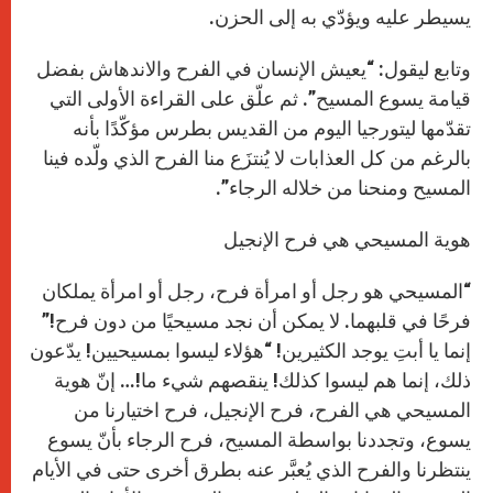
يسيطر عليه ويؤدّي به إلى الحزن.
وتابع ليقول: “يعيش الإنسان في الفرح والاندهاش بفضل
قيامة يسوع المسيح”. ثم علّق على القراءة الأولى التي
تقدّمها ليتورجيا اليوم من القديس بطرس مؤكّدًا بأنه
بالرغم من كل العذابات لا يُنتزَع منا الفرح الذي ولّده فينا
المسيح ومنحنا من خلاله الرجاء”.
هوية المسيحي هي فرح الإنجيل
“المسيحي هو رجل أو امرأة فرح، رجل أو امرأة يملكان
فرحًا في قلبهما. لا يمكن أن نجد مسيحيًا من دون فرح!”
إنما يا أبتِ يوجد الكثيرين! “هؤلاء ليسوا بمسيحيين! يدّعون
ذلك، إنما هم ليسوا كذلك! ينقصهم شيء ما!… إنّ هوية
المسيحي هي الفرح، فرح الإنجيل، فرح اختيارنا من
يسوع، وتجددنا بواسطة المسيح، فرح الرجاء بأنّ يسوع
ينتظرنا والفرح الذي يُعبَّر عنه بطرق أخرى حتى في الأيام