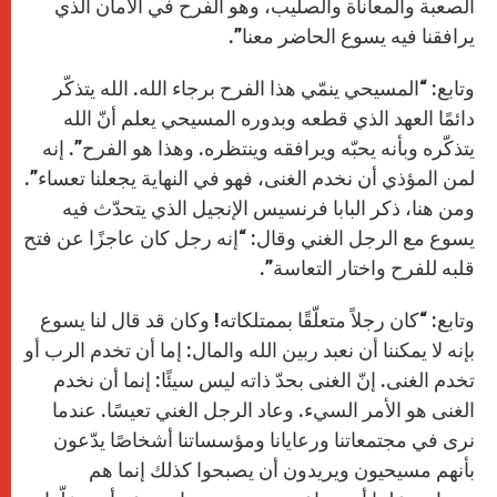
الصعبة والمعاناة والصليب، وهو الفرح في الأمان الذي
يرافقنا فيه يسوع الحاضر معنا”.
وتابع: “المسيحي ينمّي هذا الفرح برجاء الله. الله يتذكّر
دائمًا العهد الذي قطعه وبدوره المسيحي يعلم أنّ الله
يتذكّره وبأنه يحبّه ويرافقه وينتظره. وهذا هو الفرح”. إنه
لمن المؤذي أن نخدم الغنى، فهو في النهاية يجعلنا تعساء”.
ومن هنا، ذكر البابا فرنسيس الإنجيل الذي يتحدّث فيه
يسوع مع الرجل الغني وقال: “إنه رجل كان عاجزًا عن فتح
قلبه للفرح واختار التعاسة”.
وتابع: “كان رجلاً متعلّقًا بممتلكاته! وكان قد قال لنا يسوع
بإنه لا يمكننا أن نعبد ربين الله والمال: إما أن تخدم الرب أو
تخدم الغنى. إنّ الغنى بحدّ ذاته ليس سيئًا: إنما أن نخدم
الغنى هو الأمر السيء. وعاد الرجل الغني تعيسًا. عندما
نرى في مجتمعاتنا ورعايانا ومؤسساتنا أشخاصًا يدّعون
بأنهم مسيحيون ويريدون أن يصبحوا كذلك إنما هم