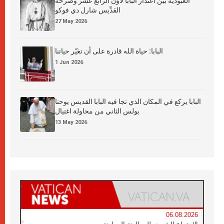
العبوديَّة بين اعتذار البابا لاوُن الرابع عشر وصرخة
القدِّيس شارل دي فوكو
27 May 2026
البابا: حياة الله قادرة على أن تغيّر حياتنا
1 Jun 2026
البابا يركع في المكان الذي نجا فيه البابا القديس يوحنا
بولس الثاني من محاولة اغتيال
13 May 2026
06.08.2026