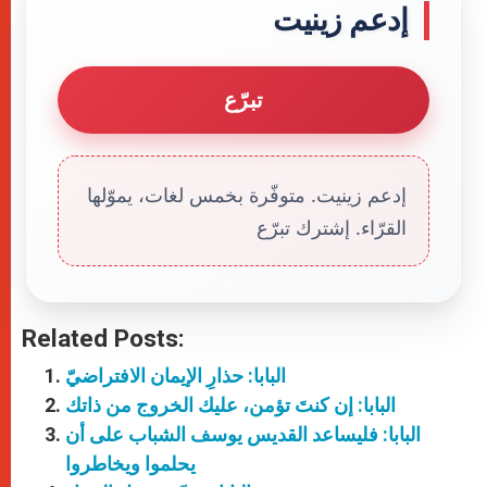
إدعم زينيت
تبرّع
إدعم زينيت. متوفّرة بخمس لغات، يموّلها
القرّاء. إشترك تبرّع
Related Posts:
البابا: حذارِ الإيمان الافتراضيّ
البابا: إن كنتَ تؤمن، عليك الخروج من ذاتك
البابا: فليساعد القديس يوسف الشباب على أن
يحلموا ويخاطروا