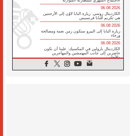
الاجتماع الشهري للمطارنة الموارنة
06.08.2026
الكاردينال روسي: زيارة البابا لاوُن إلى الأرجنتين
هي تكريم للبابا فرنسيس
06.08.2026
زيارة البابا إلى البيرو ستكون زمن نعمة ومصالحة
ورجاء
06.08.2026
الكاردينال بارولين في المكسيك: علينا أن نكون
حاضرين إلى جانب المهمشين والمهاجرين
والأجانب
06.08.2026
البابا لاوُن الرابع عشر للشباب في أسيزي:
"أوروبا والعالم يبحثان اليوم عن قديسين جُدد
فيكم"
06.08.2026
البابا في أسيزي يتحدث إلى الشباب المشاركين
في لقاء الشباب الفرنسيسكاني
06.08.2026
البابا لاوُن الرابع عشر يبرق معزيا بوفاة
الكاردينال جوليو دوارتي لانغا
05.08.2026
في مقابلته العامة مع المؤمنين البابا لاوُن الرابع
عشر يواصل الحديث عن الدستور في الليتورجيا