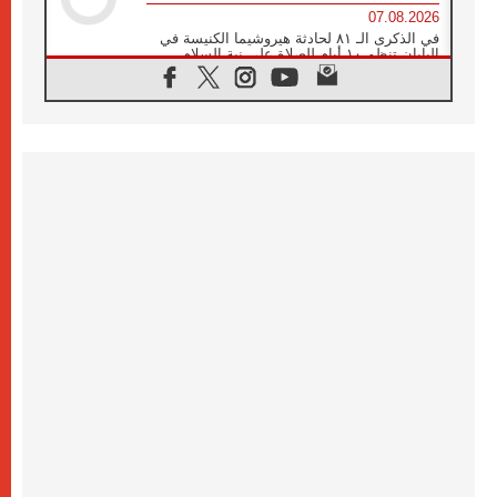
07.08.2026
في الذكرى الـ ٨١ لحادثة هيروشيما الكنيسة في
اليابان تنظم ١٠ أيام للصلاة على نية السلام
07.08.2026
الكنيسة في الأوروغواي: زيارة البابا ستعزز
الإيمان والرجاء
06.08.2026
الاجتماع الشهري للمطارنة الموارنة
06.08.2026
الكاردينال روسي: زيارة البابا لاوُن إلى الأرجنتين
هي تكريم للبابا فرنسيس
06.08.2026
زيارة البابا إلى البيرو ستكون زمن نعمة ومصالحة
ورجاء
06.08.2026
الكاردينال بارولين في المكسيك: علينا أن نكون
حاضرين إلى جانب المهمشين والمهاجرين
والأجانب
06.08.2026
البابا لاوُن الرابع عشر للشباب في أسيزي:
"أوروبا والعالم يبحثان اليوم عن قديسين جُدد
فيكم"