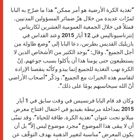
“تغذية الكرة الأرضية هو أمر ممكن” هذا ما صرّح به البابا
لمرّات عديدة من خلال هزّ ضمائر المسؤولين المدنيين.
فمثلاً في خلال الجمعية العمومية العشرين لكاريتاس
إنترناسيوناليس في 12 أيار 2015 وعند القداس في
بازيليك القديس بطرس، دعا البابا إلى “وضع طاولة من
أجل الجميع”. وقال: “يوجد الكثير من الأشخاص الذين لا
يستطيعون حتى يومنا هذا أن يأكلوا بسبب جوعهم. إنّ
الكرة تهب التغذية للجميع إنما يبدو وكأنّه ينقصنا الإرادة
لتقاسم هذه الخيرات مع الجميع”. وذكّر “أصحاب الأراضي
أنّ الله سيحاسبهم يومًا على ذلك”.
وكان قد قام البابا فرنسيس في وقت سابق في 1 أيار
2015 بمداخلة مرتبطة بفيديو في احتفال افتتاح معرض
ميلانو تحت عنوان “تغذية الكرة. طاقة للحياة”. وقد تمنّى
أن لا يبقى هذا الموضوع “مجرد موضوع ليس إلاّ” بل أن
يكون المعرض “مناسبة لتغيير الذهنية بهدف التوقّف عن