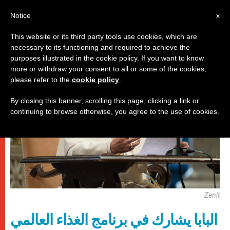
AR
Notice
x
This website or its third party tools use cookies, which are
necessary to its functioning and required to achieve the
,
باباوات
كنيسة محليّة
purposes illustrated in the cookie policy. If you want to know
more or withdraw your consent to all or some of the cookies,
please refer to the
cookie policy
.
By closing this banner, scrolling this page, clicking a link or
continuing to browse otherwise, you agree to the use of cookies.
Zenit
البابا يشارك في برنامج الغذاء العالمي