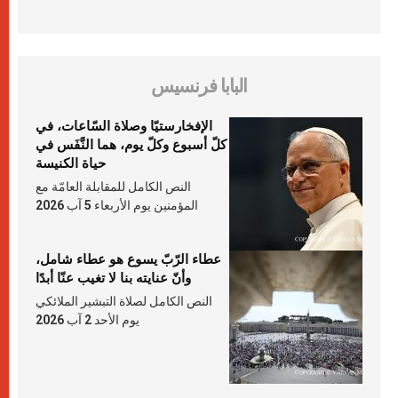
البابا فرنسيس
الإفخارستيّا وصلاة السّاعات، في
كلّ أسبوع وكلّ يوم، هما النَّفَس في
حياة الكنيسة
النص الكامل للمقابلة العامّة مع
المؤمنين يوم الأربعاء 5 آب 2026
عطاء الرّبّ يسوع هو عطاء شامل،
وأنّ عنايته بنا لا تغيب عنّا أبدًا
النص الكامل لصلاة التبشير الملائكي
يوم الأحد 2 آب 2026