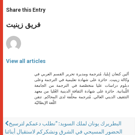
a
s
c
i
a
t
s
e
t
r
Share this Entry
s
e
b
t
e
A
n
o
e
p
g
o
r
فريق زينيت
p
e
k
r
View all articles
ألين كنعان إيليا، مُترجمة ومديرة تحرير القسم العربي في
وكالة زينيت. حائزة على شهادة تعليمية في الترجمة وعلى
دبلوم دراسات عليا متخصّصة في الترجمة من الجامعة
اللّبنانية. حائزة على شهادة الثقافة الدينية العُليا من معهد
التثقيف الديني العالي. مُترجمة محلَّفة لدى المحاكم. تتقن
اللّغة الإيطاليّة
البطريرك يونان لملك السويد: "نطلب دعمكم لترسيخ
الحضور المسيحي في الشرق ونشكركم لاستقبال أبنائنا