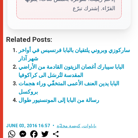
القرّاء. إشترك تبرّع
Related Posts:
ساركوزي وبروني يلتقيان بالبابا فرنسيس في أواخر
شهر آذار
البابا سيبارك أغصان الزيتون القادمة من الأراضي
المقدسة لتُرسَل الى كراكوفيا
البابا يدين العنف الأعمى المتخفّي وراء هجمات
بروكسل
رسالة من البابا إلى المونسنيور طوال
باباوات
,
كنيسة محليّة
JUNE 03, 2016 16:57
W
M
F
T
S
h
e
a
w
h