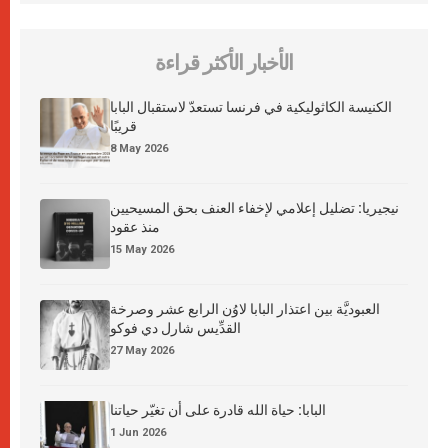
الأخبار الأكثر قراءة
الكنيسة الكاثوليكية في فرنسا تستعدّ لاستقبال البابا
قريبًا
8 May 2026
نيجيريا: تضليل إعلامي لإخفاء العنف بحق المسيحيين
منذ عقود
15 May 2026
العبوديَّة بين اعتذار البابا لاوُن الرابع عشر وصرخة
القدِّيس شارل دي فوكو
27 May 2026
البابا: حياة الله قادرة على أن تغيّر حياتنا
1 Jun 2026