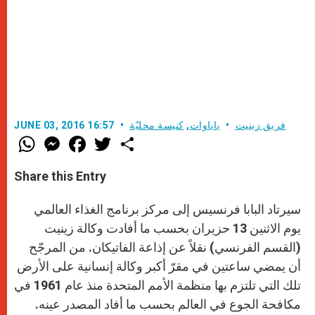
فريق زينيت
باباوات
,
كنيسة محليّة
JUNE 03, 2016 16:57
W
M
F
T
S
h
e
a
w
h
a
s
c
i
a
t
s
e
t
r
Share this Entry
s
e
b
t
e
A
n
o
e
p
g
o
r
سيرتاد البابا فرنسيس إلى مركز برنامج الغذاء العالمي
p
e
k
r
يوم الاثنين 13 حزيران بحسب ما أفادت وكالة زينيت
(القسم الفرنسي) نقلاً عن إذاعة الفاتيكان. من المرجّح
أن يمضي ساعتين في مقرّ أكبر وكالة إنسانية على الأرض
تلك التي تلتزم بها منظمة الأمم المتحدة منذ عام 1961 في
مكافحة الجوع في العالم بحسب ما أفاد المصدر عينه.