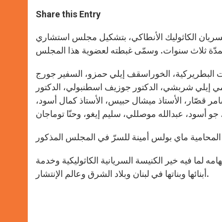
a
s
c
i
a
t
s
e
t
r
Share this Entry
s
e
b
t
e
A
n
o
e
p
g
o
r
سريان الكاثوليك الأنطاكي، بتشكيل مجلس استشاري
p
e
k
r
يروت البطريركية، الخوراسقف إيلي حمزو، السفير جورج
ي إيلي شربشي، الدكتور جوزيف اسطنبولي، الدكتور
ر قصّار، الأستاذ ميشال حبيس، الأستاذ كمال أسود،
مه لما فيه خير الكنيسة السريانية الكاثوليكية وخدمة
أبنائها وبناتها في لبنان وبلاد الشرق وعالم الإنتشار.