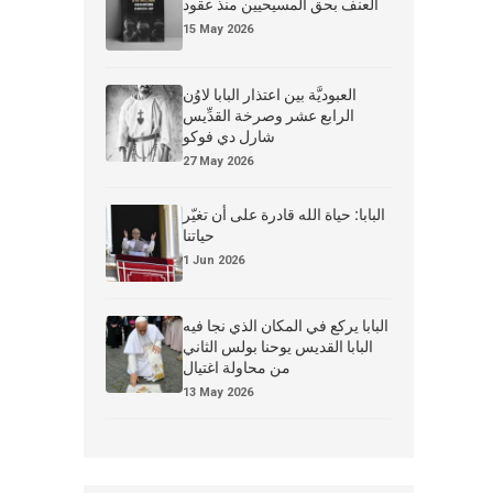
العنف بحق المسيحيين منذ عقود
15 May 2026
العبوديَّة بين اعتذار البابا لاوُن
الرابع عشر وصرخة القدِّيس
شارل دي فوكو
27 May 2026
البابا: حياة الله قادرة على أن تغيّر
حياتنا
1 Jun 2026
البابا يركع في المكان الذي نجا فيه
البابا القديس يوحنا بولس الثاني
من محاولة اغتيال
13 May 2026