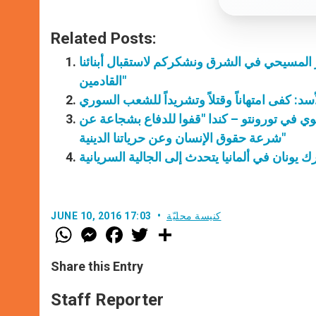
Related Posts:
المسيحي في الشرق ونشكركم لاستقبال أبنائنا
القادمين"
سد: كفى امتهاناً وقتلاً وتشريداً للشعب السوري
ي في تورونتو – كندا "قفوا للدفاع بشجاعة عن
شرعة حقوق الإنسان وعن حرياتنا الدينية"
ك يونان في ألمانيا يتحدث إلى الجالية السريانية
كنيسة محليّة
JUNE 10, 2016 17:03
W
M
F
T
S
h
e
a
w
h
a
s
c
i
a
t
s
e
t
r
Share this Entry
s
e
b
t
e
A
n
o
e
p
g
o
r
Staff Reporter
p
e
k