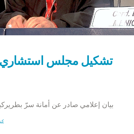
تشكيل مجلس استشاري ب
بيان إعلامي صادر عن أمانة سرّ بطريركية
كني