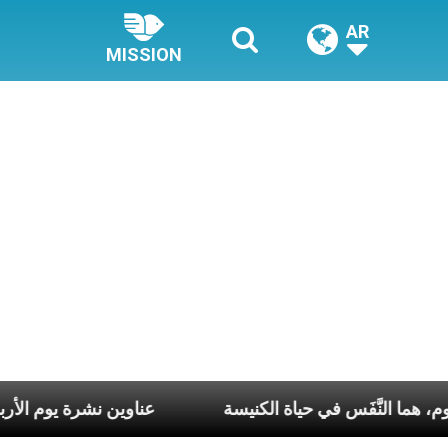
AR
MISSION
لّ أسبوع وكلّ يوم، هما النَّفَس في حياة الكنيسة
عناوين نشرة