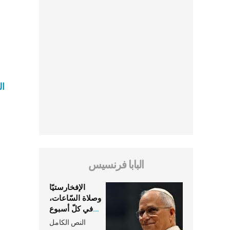
ال
البابا فرنسيس
الإفخارستيّا
وصلاة السّاعات،
في كلّ أسبوع
وكلّ يوم، هما
النص الكامل