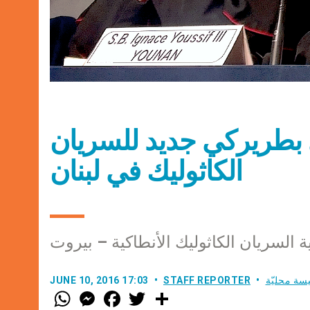
طريركي جديد للسريان
الكاثوليك في لبنان
 السريان الكاثوليك الأنطاكية – بيروت
سة محليّة
STAFF REPORTER
JUNE 10, 2016 17:03
W
M
F
T
S
h
e
a
w
h