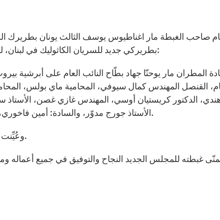
م صاحب الغبطة مار اغناطيوس يوسف الثالث يونان بطريرك ال
بطريركي جديد للسريان الكاثوليك في لبنان، لمدّة ثلاث سنوات. وسمّى غبطته لعضوية هذا المجلس:
دة المطران مار يوحنّا جهاد بطّاح النائب العام على أبرشية ب
م، القنصل المهندس كمال سيوفي، المحامية ماي بولس، المحام
ندي، الدكتور كريستيان أوسي، المهندس غازي غصن، الأستاذ سام
الأستاذ جورج مدوّر، والسادة: أمين فاخوري، جو أسود، عبدالله موصللي، سليم إيغو، وحنّا توماجان.
وعُيِّنت المحامية ماي بولس أمينة للسرّ في المجلس المذكور.
منّى غبطته للمجلس الجديد النجاح والتوفيق في جميع أعماله ومها