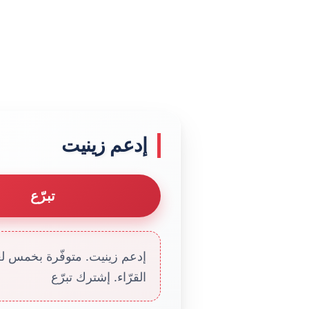
إدعم زينيت
تبرّع
إدعم زينيت. متوفّرة بخمس لغا
القرّاء. إشترك تبرّع