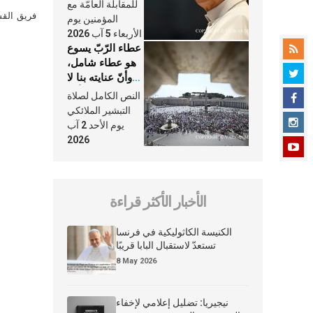
النَّفَس في حياة
للمقابلة العامّة مع
الكنيسة
فريق القس
المؤمنين يوم
الأربعاء 5 آب 2026
عطاء الرّبّ يسوع
هو عطاء شامل،
وأنّ عنايته بنا لا
تغيب عنّا أبدًا
النص الكامل لصلاة
التبشير الملائكي
يوم الأحد 2 آب
2026
الأخبار الأكثر قراءة
الكنيسة الكاثوليكية في فرنسا
تستعدّ لاستقبال البابا قريبًا
8 May 2026
نيجيريا: تضليل إعلامي لإخفاء