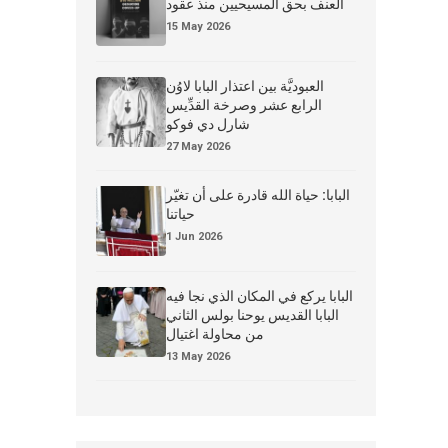
العنف بحق المسيحيين منذ عقود
15 May 2026
العبوديَّة بين اعتذار البابا لاوُن
الرابع عشر وصرخة القدِّيس
شارل دي فوكو
27 May 2026
البابا: حياة الله قادرة على أن تغيّر
حياتنا
1 Jun 2026
البابا يركع في المكان الذي نجا فيه
البابا القديس يوحنا بولس الثاني
من محاولة اغتيال
13 May 2026