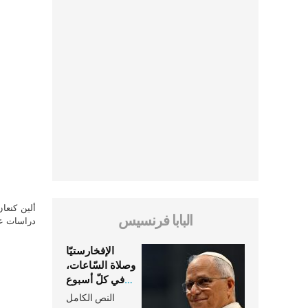
ألين كنعا
البابا فرنسيس
دراسات علي
الإفخارستيّا
وصلاة السّاعات،
في كلّ أسبوع
وكلّ يوم، هما
النص الكامل