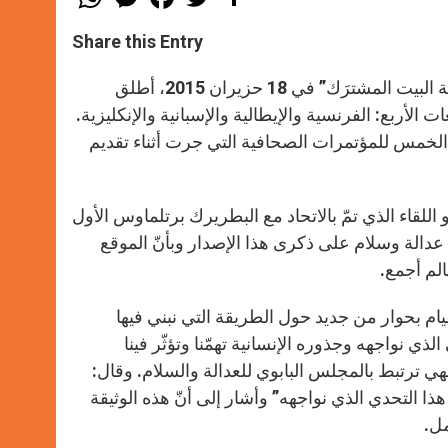
h
e
a
w
h
a
s
c
i
a
t
s
e
t
r
Share this Entry
s
e
b
t
e
A
n
o
e
p
g
o
r
لمناسبة مضي عام على إصدار المنشور البابوي “كن مسبحًا” حول “رعاية البيت المشترَك” في 18 حزيران 2015، أطلق
p
e
k
لعدالة والسلام موقعًا إلكترونيًا laudatosi.va في اللغات الأربع: الفرنسية والإيطالية والإسبانية والإنكليزية.
r
ات الخمس للمؤتمرات الصحافية التي جرت أثناء تقديم
للقاء الذي تمّ بالاتحاد مع البطريرك برتلماوس الأول
عدالة وسلام على ذكرى هذا الإصدار وبأنّ الموقع
الم أجمع.
للقيام بحوار من جديد حول الطريقة التي نبني فيها
ذي نواجهه وجذوره الإنسانية تهمّنا وتؤثّر فينا
هي ترتبط بالمجلس البابوي للعدالة والسلام. وقال:
ذا التحدي الذي نواجهه” وأشار إلى أنّ هذه الوثيقة
مل.