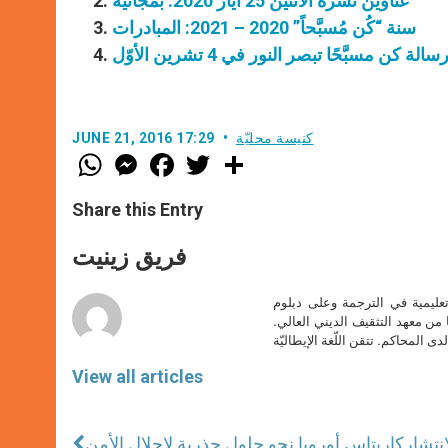
عناوين نشرة الاثنين 25 أيار 2020: بمجانيّة
سنة “كُن مُسبَّحاً” 2020 – 2021: المبادرات
 كن مسبَّحًا تبصر النور في 4 تشرين الأوّل
كنيسة محليّة
JUNE 21, 2016 17:29
W
M
F
T
S
h
e
a
w
h
a
s
c
i
a
t
s
e
t
r
Share this Entry
s
e
b
t
e
A
n
o
e
p
g
o
r
فريق زينيت
p
e
k
r
تعليمية في الترجمة وعلى دبلوم
ا من معهد التثقيف الديني العالي.
دى المحاكم. تتقن اللّغة الإيطاليّة
View all articles
نتشار
كاريتاس أوروبا نحو حلول جذرية لإحلال الأمن