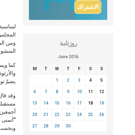
ومن الم
روزنامة
المنشور
June 2016
كما ويسل
M
T
W
T
F
S
S
والأرثو
1
2
3
4
5
يضمّ توث
6
7
8
9
10
11
12
وقد قال 
مستقبلنا
13
14
15
16
17
18
19
أجمعين”
20
21
22
23
24
25
26
“أتمنى أ
27
28
29
30
وبحسب م