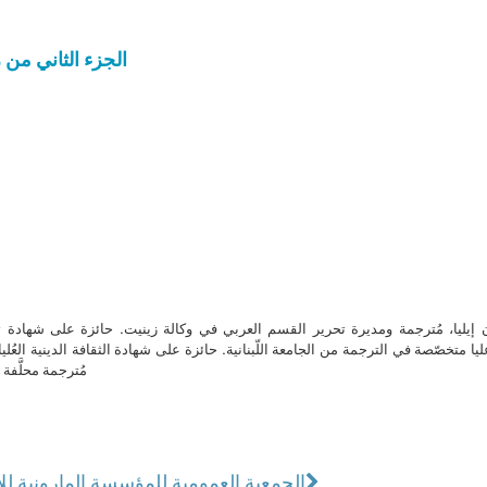
الجزء الثاني من رسالة
ن إيليا، مُترجمة ومديرة تحرير القسم العربي في وكالة زينيت. حائزة على شهادة 
ا متخصّصة في الترجمة من الجامعة اللّبنانية. حائزة على شهادة الثقافة الدينية العُلي
مُترجمة محلَّفة ل
الجمعية العمومية للمؤسسة المارونية للإ