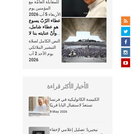
النَّفَس في حياة
للمقابلة العامّة مع
الكنيسة
المؤمنين يوم
الأربعاء 5 آب 2026
عطاء الرّبّ يسوع
هو عطاء شامل،
وأنّ عنايته بنا لا
تغيب عنّا أبدًا
النص الكامل لصلاة
التبشير الملائكي
يوم الأحد 2 آب
2026
الأخبار الأكثر قراءة
الكنيسة الكاثوليكية في فرنسا
تستعدّ لاستقبال البابا قريبًا
8 May 2026
نيجيريا: تضليل إعلامي لإخفاء