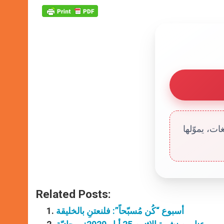
ت، يموّلها
Related Posts:
أسبوع “كُن مُسبّحاً”: فلنعتنِ بالخليقة