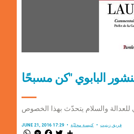
للعدالة والسلام يتحدّث بهذا الخصوص
فريق زينيت
كنيسة محليّة
JUNE 21, 2016 17:29
W
M
F
T
S