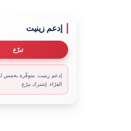
إدعم زينيت
تبرّع
إدعم زينيت. متوفّرة بخمس لغا
القرّاء. إشترك تبرّع