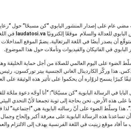
المجلس البابوي ل
توقّع أن يصدر أيضًا في اللغة البرتغالية. يضمّ الموقع المداخل
 البابوي في الفاتيكان والفيديوات وتأملات حول هذا الموضوع.
ّط الضوء على اليوم العالمي للصلاة من أجل حماية الخليقة وهو ا
ذكس. هذا وركّز الكاردينال الغاني الجنسية بيتر توركسون، رئيس 
يقًا كبيرًا يسمح لزوّاره أن يحكموا على تأثير هذه الوثيقة على الع
البابا في الرسالة البابوية “كن مسبّحًا”: “أنا أوجّه دعوة ملحّة 
 على هذه الأرض. نحن بحاجة إلى توبة تجمعنا لأنّ التحدي البيئي ال
. هذا وسلّط الضوء على أنّ رسالته البابوية هي “اجتماعية” لذا ف
ن تساعدنا هذه الرسالة البابوية على معرفة أكبر وإلحاح وجمال ه
ا أفاد موقع زينيت في اللغة الفرنسية يهدف إلى الالتزام والع