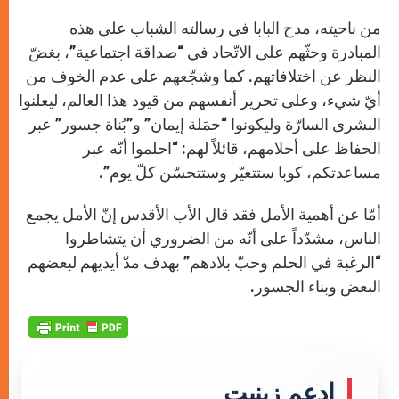
من ناحيته، مدح البابا في رسالته الشباب على هذه
المبادرة وحثّهم على الاتّحاد في “صداقة اجتماعية”، بغضّ
النظر عن اختلافاتهم. كما وشجّعهم على عدم الخوف من
أيّ شيء، وعلى تحرير أنفسهم من قيود هذا العالم، ليعلنوا
البشرى السارّة وليكونوا “حمَلة إيمان” و”بُناة جسور” عبر
الحفاظ على أحلامهم، قائلاً لهم: “احلموا أنّه عبر
مساعدتكم، كوبا ستتغيّر وستتحسّن كلّ يوم”.
أمّا عن أهمية الأمل فقد قال الأب الأقدس إنّ الأمل يجمع
الناس، مشدّداً على أنّه من الضروري أن يتشاطروا
“الرغبة في الحلم وحبّ بلادهم” بهدف مدّ أيديهم لبعضهم
البعض وبناء الجسور.
إدعم زينيت