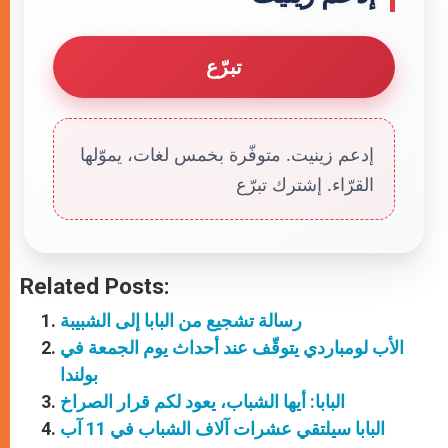
تبرّع
إدعم زينيت. متوفّرة بخمس لغات، يموّلها
القرّاء. إشترك تبرّع
Related Posts:
رسالة تشجيع من البابا إلى الشبيبة
الأب لومباردي يتوقّف عند أحداث يوم الجمعة في
بولندا
البابا: أيها الشباب، يعود لكم قرار الصراخ
البابا سيلتقي عشرات آلاف الشباب في 11 آب