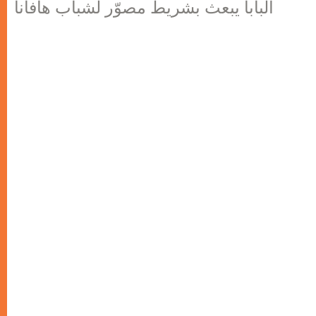
البابا يبعث بشريط مصوّر لشباب هافانا