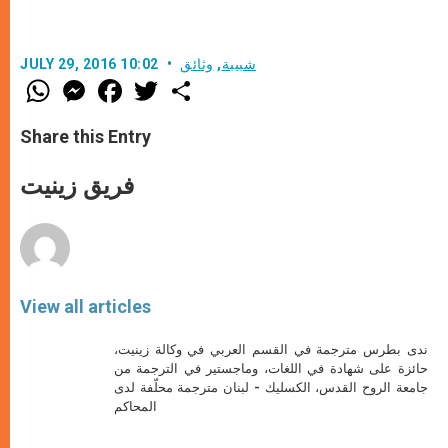
شبيبة
,
وثائق
JULY 29, 2016 10:02
W
M
F
T
S
h
e
a
w
h
a
s
c
i
a
t
s
e
t
r
Share this Entry
s
e
b
t
e
A
n
o
e
p
g
o
r
فريق زينيت
p
e
k
r
View all articles
ندى بطرس مترجمة في القسم العربي في وكالة زينيت،
حائزة على شهادة في اللغات، وماجستير في الترجمة من
جامعة الروح القدس، الكسليك - لبنان مترجمة محلّفة لدى
المحاكم