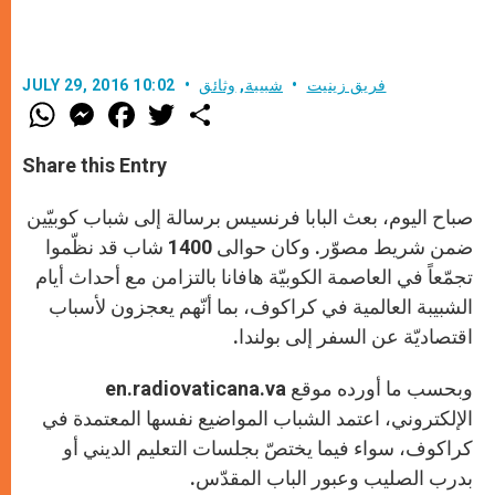
فريق زينيت
شبيبة
,
وثائق
JULY 29, 2016 10:02
W
M
F
T
S
h
e
a
w
h
a
s
c
i
a
t
s
e
t
r
Share this Entry
s
e
b
t
e
A
n
o
e
p
g
o
r
صباح اليوم، بعث البابا فرنسيس برسالة إلى شباب كوبيّين
p
e
k
r
ضمن شريط مصوّر. وكان حوالى 1400 شاب قد نظّموا
تجمّعاً في العاصمة الكوبيّة هافانا بالتزامن مع أحداث أيام
الشبيبة العالمية في كراكوف، بما أنّهم يعجزون لأسباب
اقتصاديّة عن السفر إلى بولندا.
وبحسب ما أورده موقع en.radiovaticana.va
الإلكتروني، اعتمد الشباب المواضيع نفسها المعتمدة في
كراكوف، سواء فيما يختصّ بجلسات التعليم الديني أو
بدرب الصليب وعبور الباب المقدّس.