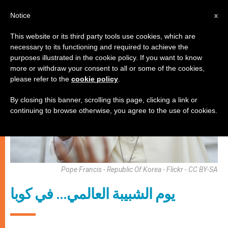
AR
Notice
x
This website or its third party tools use cookies, which are
necessary to its functioning and required to achieve the
,
شبيبة
وثائق
purposes illustrated in the cookie policy. If you want to know
more or withdraw your consent to all or some of the cookies,
please refer to the
cookie policy
.
By closing this banner, scrolling this page, clicking a link or
continuing to browse otherwise, you agree to the use of cookies.
Pope Francis - Republic Of Korea - Flickr - CC BY-SA
يوم الشبيبة العالمي… في كوبا