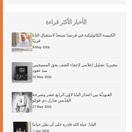
الأخبار الأكثر قراءة
الكنيسة الكاثوليكية في فرنسا تستعدّ لاستقبال البابا
قريبًا
8 May 2026
نيجيريا: تضليل إعلامي لإخفاء العنف بحق المسيحيين
منذ عقود
15 May 2026
العبوديَّة بين اعتذار البابا لاوُن الرابع عشر وصرخة
القدِّيس شارل دي فوكو
27 May 2026
البابا: حياة الله قادرة على أن تغيّر حياتنا
1 Jun 2026