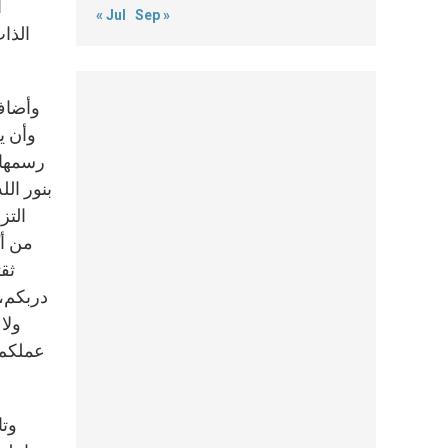
أ
« Jul
Sep »
الذا
وأضاف:
وأن ي
رسمها 
بنور ال
التز
من أن
ثقت
دربكم، 
ولا
عملكم 
وتا