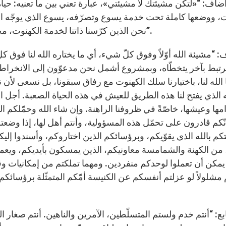
ضاف: “«لتكن مشيئتك لا مشيئتي»، عبارة تعني بين ما تعنيه: حياة 
ت، ووضعها كاملة تحت خدمة يسوع وتصرّفه، يسوع الذي يوجّه اليو
نحن الذين كرّسنا ذاتنا لخدمة الكهنوت، مخاطبا: أريد فعلة يعملون بجدية في حقل الرسالة معي”.
 “مشيئة الله أوّلاً وفوق كلّ شيء، أي ما يختاره الله لنا فوق كل 
رتبط بآخر يتخطّاه، وبمشروع أشمل نحن مدعوّون إلى الانخراط فيه
الله لنا، باختيارنا سلك الكهنوت مع رفاق سبقونا، بل نسعى لأن 
له الذي يفتح لنا هذه الطريق للعيش في هذه الحياة الصعبة. أج
امها وعيشها، خاصّةً في ظروفنا الراهنة. وإن شاء الله وحمّلكم ال
ّكم قادرون على تحمّل هذه المسؤولية، وأنتم أهل لها، إذا وضعتم 
كم بالله الذي يقوّيكم، وبرؤسائكم الذين اختاروكم، وأسندوا إليكم
من الكهنة والشمامسة معاونيكم، الذين يمسكون بأيديكم، ويعم
 يمكن أن تعملوا لوحدكم منفردين. ومهما تملكتم من إمكانيات
مشلولاً لو عزلتم أنفسكم عن الكنيسة أمّكم المتمثّلة برؤسائك
بع: “أنتم خدم ولستم المتسلّطين، الآمرين والناهين. أنتم صغار ا