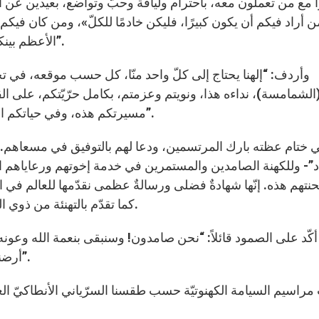
ا مع من تعملون معه، باحترام ولياقة وحبّ وتواضع، بعيدين عن أ
 أراد فيكم أن يكون كبيرًا، فليكن خادمًا للكلّ»، ومن كان فيكم
الأعظم بينكم، في عين الله وفي عين الكنيسة وفي عين المجتمع”.
وأردف: “إلهنا يحتاج إلى كلّ واحد منّا، كل حسب موقعه، في تح
الشمامسة)، نداءه هذا، ونويتم وعزمتم، بكامل حرّيّتكم، على ا
مسيرتكم هذه، وفي حياتكم الكهنوتيّة إنّما هو وفاؤكم والتزامكم وحرصكم وأمانتكم”.
 ختام عظته بارك المرتسمين، ودعا لهم بالتوفيق في مسعاهم. وقدّم
د”- وللكهنة الصامدين والمستمرين في خدمة إخوتهم ورعاياهم 
تهم هذه. إنّها شهادةٌ فضلى ورسالةٌ عظمى نقدّمها للعالم في ا
كما تقدّم بالتهنئة من ذوي المرتسمين ورفاقهم ومحبّيهم ومعارفهم وشكر الجميع.
أكّد على الصمود قائلاً: “نحن صامدون! وسنبقى بنعمة الله وعو
أرضنا التي لم نغتصبها من أحد بل هي ورثٌ ورثناه من آبائنا”.
مراسيم السيامة الكهنوتيّة حسب طقسنا السرّياني الأنطاكيّ الغ