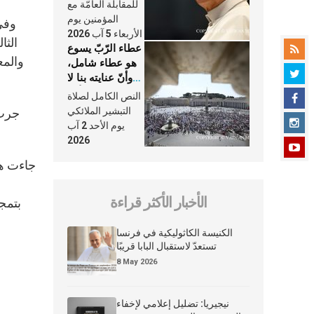
النَّفَس في حياة
للمقابلة العامّة مع
الكنيسة
المؤمنين يوم
وفي 
الأربعاء 5 آب 2026
الثا
عطاء الرّبّ يسوع
والمع
هو عطاء شامل،
وأنّ عنايته بنا لا
تغيب عنّا أبدًا
النص الكامل لصلاة
التبشير الملائكي
جرت 
يوم الأحد 2 آب
2026
جاءت هذ
و
الأخبار الأكثر قراءة
بتمج
الكنيسة الكاثوليكية في فرنسا
تستعدّ لاستقبال البابا قريبًا
8 May 2026
نيجيريا: تضليل إعلامي لإخفاء