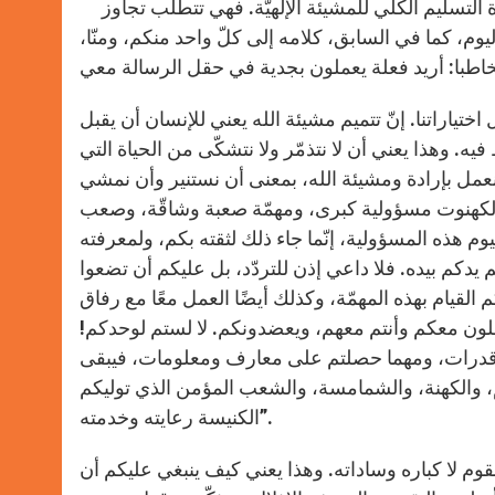
التسليم الكلّي للمشيئة الإلهيّة. فهي تتطلب تجاوز
م، كما في السابق، كلامه إلى كلّ واحد منكم، ومنّا،
اختياراتنا. إنّ تتميم مشيئة الله يعني للإنسان أن يقبل
. وهذا يعني أن لا نتذمّر ولا نتشكّى من الحياة التي
نعمل بإرادة ومشيئة الله، بمعنى أن نستنير وأن نمشي
ل الكهنوت مسؤولية كبرى، ومهمّة صعبة وشاقّة، وصعب
يوم هذه المسؤولية، إنّما جاء ذلك لثقته بكم، ولمعرفته
يدكم بيده. فلا داعي إذن للتردّد، بل عليكم أن تضعوا
 القيام بهذه المهمّة، وكذلك أيضًا العمل معًا مع رفاق
لون معكم وأنتم معهم، ويعضدونكم. لا لستم لوحدكم!
 وقدرات، ومهما حصلتم على معارف ومعلومات، فيبقى
م، والكهنة، والشمامسة، والشعب المؤمن الذي توليكم
الكنيسة رعايته وخدمته”.
لقوم لا كباره وساداته. وهذا يعني كيف ينبغي عليكم أن