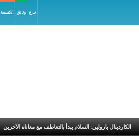
تبرع
وثائق
الكنيسة و
سوليّة
الكاردينال بارولين: السلام يبدأ بالتعاطف مع معا