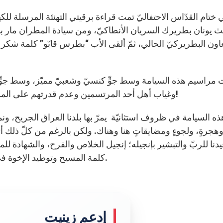
ختام القدّاس الاحتفاليّ تمت قراءة برقيتي التهنئة المرسلة لل
لث يونان بطريرك السريان الأنطاكيّ، ومن سيادة المطران م
اون البطريركيّ الحالي، ثمّ ألقى الأب “بطرس قابّو” كلمة شكر
مراسيم هذه السيامة وسط جوٍّ كنسيّ وشعبيّ مميّز، وسط جوٍّ سا
وغياب أهل أحد المرتسمين وعدم قدرتهم على المشاركة في سيامة ابنهم بسبب هجرتهم إلى خارج البلد!
ه السيامة في ظروف استثانيّة يمرّ بها بلدنا العراق الجريح، ونم
هجرةٍ، ولجوءٍ ومضايقاتٍ هنا وهناك. ولكن بالرغم من كلّ ذلك أتت
يدنا للربّ والتبشير بإنجيله؛ إنجيل الخلاص والفرح، والشهادة ل
كلمة المسيح وتوطيد الإخوة في إيمانهم وزرع الأمان والسلام بين بني البشر أجمعين.
إدعم زينيت