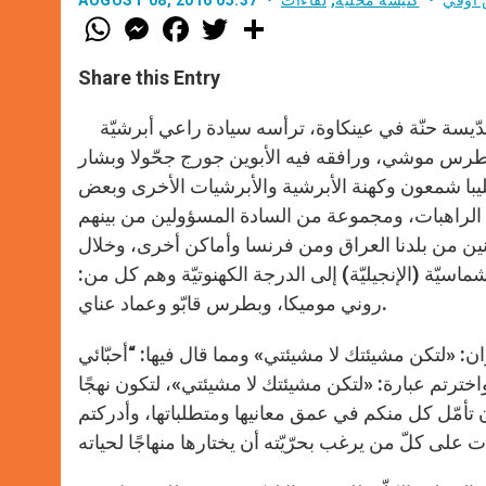
W
M
F
T
S
h
e
a
w
h
a
s
c
i
a
t
s
e
t
r
Share this Entry
s
e
b
t
e
A
n
o
e
p
g
o
r
حتفاليّ في كنيسة القدّيسة حنّة في عينكاوة، ترأسه سيادة راعي أبرشيّة
p
e
k
بطرس موشي، ورافقه فيه الأبوين جورج جحّولا وبشار
r
با شمعون وكهنة الأبرشية والأبرشيات الأخرى وبعض
وات الراهبات، ومجموعة من السادة المسؤولين من بينهم
منين من بلدنا العراق ومن فرنسا وأماكن أخرى، وخلال
اسيّة (الإنجيليّة) إلى الدرجة الكهنوتيّة وهم كل من:
روني موميكا، وبطرس قابّو وعماد عناي.
: «لتكن مشيئتك لا مشيئتي» ومما قال فيها: “أحبّائي
ترتم عبارة: «لتكن مشيئتك لا مشيئتي»، لتكون نهجًا
ن تأمّل كل منكم في عمق معانيها ومتطلباتها، وأدركتم