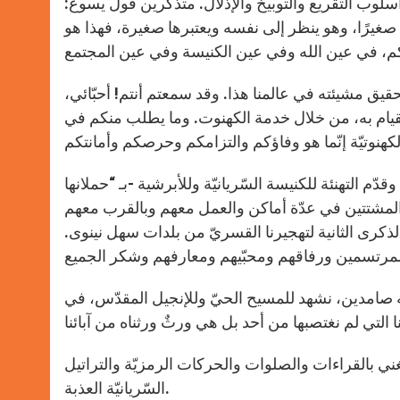
سلوب التقريع والتوبيخ والإذلال. متذكّرين قول يسوع:
 صغيرًا، وهو ينظر إلى نفسه ويعتبرها صغيرة، فهذا هو
قيق مشيئته في عالمنا هذا. وقد سمعتم أنتم! أحبّائي،
لقيام به، من خلال خدمة الكهنوت. وما يطلب منكم في
 التهنئة للكنيسة السّريانيّة وللأبرشية -بـ “حملانها
المشتتين في عدّة أماكن والعمل معهم وبالقرب معهم
لذكرى الثانية لتهجيرنا القسريّ من بلدات سهل نينوى.
نه صامدين، نشهد للمسيح الحيّ وللإنجيل المقدّس، في
ني بالقراءات والصلوات والحركات الرمزيّة والتراتيل
السّريانيّة العذبة.