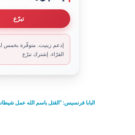
تبرّع
إدعم زينيت. متوفّرة بخمس لغا
القرّاء. إشترك تبرّع
البابا فرنسيس: "القتل باسم الله عمل شيط