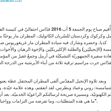
أُقيم صباح يوم الجمعة 5 آب 2016 قدّاس ا
ل وكركوك وكردستان للسّريان الكاثوليك، المطران مار يوحنّا 
كذيا، وحضره وشارك فيه سيادة المطران مار غريغوريوس صلي
ة (الإنجيليّين) والطلبة الإكليريكيّين والإخوة الرهبان والأخ
دة سفيرة الجمهوريّة التشيكيّة في أربيل وجمعٌ غفيرٌ من المؤ
قدّاس جرت مراسيم ترقية ثلاثة من أبناء الأبرشية من الدرجة الشم
وبعد تلاوة الإنجيل المقدّس ألقى المطران المحتفل عظة بعنوان
شمامسة: روني وعماد وبطرس. لقد اتفقتم، وهذه علامة جيّدة، واخ
م الكهنوتيّة، ومسيرة صريحة لرسالتكم الراعويّة الخدميّة، بعد أ
ما هي هذه المتطلبات، وما تفرضه من التزامات وواجبات على كلّ من يرغب بحرّيّته أن يختارها منهاجًا لحياته”.