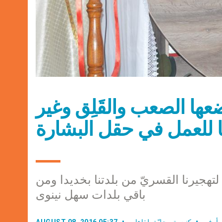
عها الصعب والقَلِق وغير
 لتهجيرنا القسريّ من بلدتنا بخديدا ومن
باقي بلدات سهل نينوى
 أوفي
كنيسة محليّة
,
لقاءات
AUGUST 08, 2016 05:37