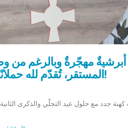
أبرشيةٌ مهجّرةٌ وبالرغم من وض
المستقر، تُقدّم لله حملانًا للعمل في حقل البشارة!
ة كهنة جدد مع حلول عيد التجلّي والذكرى الثانية
الأب اغناطيوس