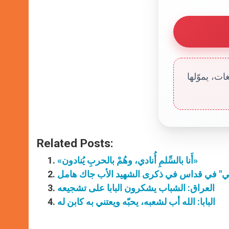
ت، يموّلها
Related Posts:
«أَنا بالسِّلمِ أُنادي، وهُمْ بالحربِ يُنادون»
اني" في قداس في ذكرى الشهيد الأب جاك هامل
العراق: الشباب يشكرون البابا على تشجيعه
البابا: الله أب لشعبه، يحبّه ويعتني به كابن له