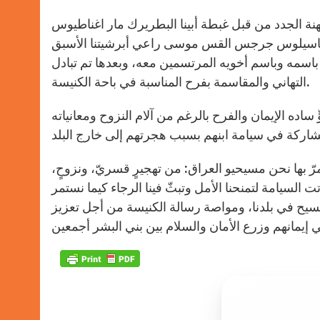
كهنة الجدد من قبل غبطة أبينا البطريرك مار اغناطيوس
ار باسيلوس جرجس القس موسى راعي أبرشيتنا الأسبق
 باسمه وباسم أخويه المرتسمين معه، وبعدها تم تبادل
التهاني والمقاسمة بفرح المناسبة في باحة الكنيسة.
ده الإيمان والفرح بالرغم من آلام النزوح ومعانياته
رّ بها نحن مسيحيو العراق: من تهجيرٍ قسريّ، ونزوحٍ،
 السيامة لتمنحنا الأمل وتبثّ فينا الرجاء كيما نستمر
لمسيح في بلدنا، ومواصة رسالة الكنيسة من أجل تعزيز