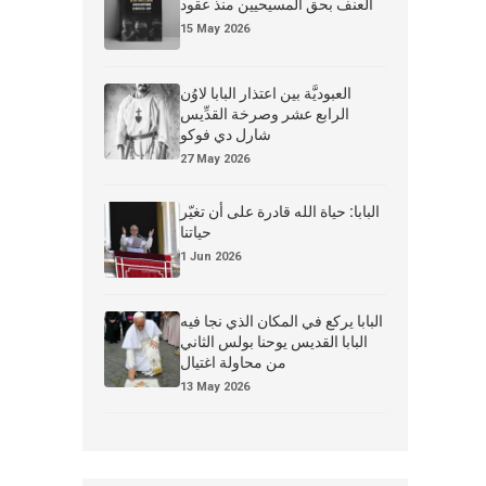
العنف بحق المسيحيين منذ عقود
15 May 2026
العبوديَّة بين اعتذار البابا لاوُن
الرابع عشر وصرخة القدِّيس
شارل دي فوكو
27 May 2026
البابا: حياة الله قادرة على أن تغيّر
حياتنا
1 Jun 2026
البابا يركع في المكان الذي نجا فيه
البابا القديس يوحنا بولس الثاني
من محاولة اغتيال
13 May 2026