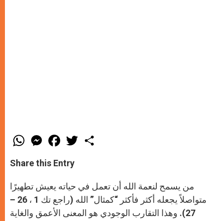
W
M
F
T
S
h
e
a
w
h
a
s
c
i
a
t
s
e
t
r
Share this Entry
s
e
b
t
e
A
n
o
e
p
g
o
r
من يسمح لنعمة الله أن تعمل في حياته يعيش تطهيرًا
p
e
k
r
متواصلاً يجعله أكثر فأكثر “كمثال” الله (راجع تك 1 ، 26 –
27). وهذا التقارب الوجودي هو المعنى الأعمق والغاية