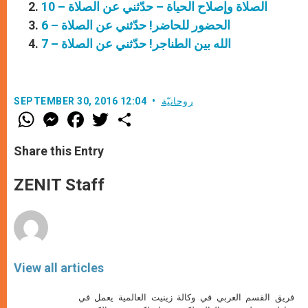
الصلاة وإصلاح الحياة – حدّثني عن الصلاة – 10
الحضور للحاضر! حدّثني عن الصلاة – 6
الله بين الطناجر! حدّثني عن الصلاة – 7
روحانيّة
SEPTEMBER 30, 2016 12:04
W
M
F
T
S
h
e
a
w
h
a
s
c
i
a
t
s
e
t
r
Share this Entry
s
e
b
t
e
A
n
o
e
p
g
o
r
ZENIT Staff
p
e
k
r
View all articles
فريق القسم العربي في وكالة زينيت العالمية يعمل في