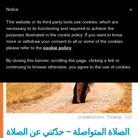
AR
Notice
x
This website or its third party tools use cookies, which are
necessary to its functioning and required to achieve the
روحانيّة
purposes illustrated in the cookie policy. If you want to know
more or withdraw your consent to all or some of the cookies,
please refer to the
cookie policy
.
By closing this banner, scrolling this page, clicking a link or
continuing to browse otherwise, you agree to the use of cookies.
Josealbafotos - Pixabay - Cc0
الصلاة المتواصلة – حدّثني عن الصلاة