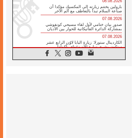
08.08.2026
بارولين يختتم زيارته إلى المكسيك مؤكدا أن
صناعة السلام تبدأ بالتعاطف مع ألم الآخر
07.08.2026
صدور بيان ختامي لأول لقاء مسيحي كونفوشي
بمشاركة الدائرة الفاتيكانية للحوار بين الأديان
07.08.2026
الكاردينال ستورلا: زيارة البابا لاوُن الرابع عشر
ستكون بشرى سارة للأوروغواي بأكملها
07.08.2026
الفاتيكان يعلن برنامج الزيارة الرسولية للبابا لاوُن
الرابع عشر إلى فرنسا
07.08.2026
في الذكرى الـ ٨١ لحادثة هيروشيما الكنيسة في
اليابان تنظم ١٠ أيام للصلاة على نية السلام
07.08.2026
الكنيسة في الأوروغواي: زيارة البابا ستعزز
الإيمان والرجاء
06.08.2026
الاجتماع الشهري للمطارنة الموارنة
06.08.2026
الكاردينال روسي: زيارة البابا لاوُن إلى الأرجنتين
هي تكريم للبابا فرنسيس