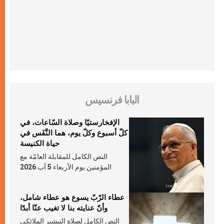
البابا فرنسيس
الإفخارستيّا وصلاة السّاعات، في
كلّ أسبوع وكلّ يوم، هما النَّفَس في
حياة الكنيسة
النص الكامل للمقابلة العامّة مع
المؤمنين يوم الأربعاء 5 آب 2026
عطاء الرّبّ يسوع هو عطاء شامل،
وأنّ عنايته بنا لا تغيب عنّا أبدًا
النص الكامل لصلاة التبشير الملائكي