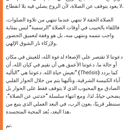
لا يعود يتوقف عن الصلاة، لأن الروح يصلي فيه بلا انقطاع.
الصلاة الحقة لا تنتهي عندما ننتهي من تلاوة الصلوات.
فاللقاء بالحبيب في أوقات الصلاة “الرسمية” ليس بمثابة
واجب نتممه وننتهي منه، بل هو وقفة لتعميق الحضور
ولإزكاء نار الشوق الإلهي.
دعوتنا لا تقتصر على الإصغاء لدعوة الله، للعيش في مكان
أو حالة ما. دعوتنا الأعمق هي أن نقيم في كيان الله، أن
) كما يردد
Theōsis
نعيش حياة الله. دعوتنا هي “التأليه” (
آباء الكنيسة الشرقية. وتأليهنا يتم من خلال الحوار القلبي
الصادق مع المحبوب الذي لا يتوقف فقط على الحوار بل
يضحي حياةً. لذا، ومع انتهاء سلسلة “حدثني عن الصلاة”،
سننظر قريبًا، بعون الرب، في البعد العملي الذي ينبع من
هذا البعد، بُعد المحبة المتجسدة.
تم.