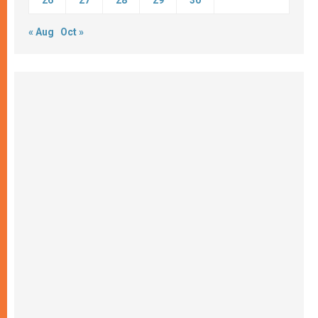
26
27
28
29
30
« Aug
Oct »