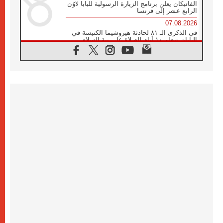
الفاتيكان يعلن برنامج الزيارة الرسولية للبابا لاوُن
الرابع عشر إلى فرنسا
07.08.2026
في الذكرى الـ ٨١ لحادثة هيروشيما الكنيسة في
اليابان تنظم ١٠ أيام للصلاة على نية السلام
07.08.2026
الكنيسة في الأوروغواي: زيارة البابا ستعزز
الإيمان والرجاء
06.08.2026
الاجتماع الشهري للمطارنة الموارنة
06.08.2026
الكاردينال روسي: زيارة البابا لاوُن إلى الأرجنتين
هي تكريم للبابا فرنسيس
06.08.2026
زيارة البابا إلى البيرو ستكون زمن نعمة ومصالحة
ورجاء
06.08.2026
الكاردينال بارولين في المكسيك: علينا أن نكون
حاضرين إلى جانب المهمشين والمهاجرين
والأجانب
06.08.2026
البابا لاوُن الرابع عشر للشباب في أسيزي:
"أوروبا والعالم يبحثان اليوم عن قديسين جُدد
فيكم"