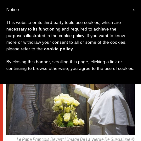
AR
Notice
x
This website or its third party tools use cookies, which are
necessary to its functioning and required to achieve the
,
باباوات
روحانيّة
purposes illustrated in the cookie policy. If you want to know
more or withdraw your consent to all or some of the cookies,
please refer to the
cookie policy
.
By closing this banner, scrolling this page, clicking a link or
continuing to browse otherwise, you agree to the use of cookies.
Le Pape François Devant L'image De La Vierge De Guadalupe ©