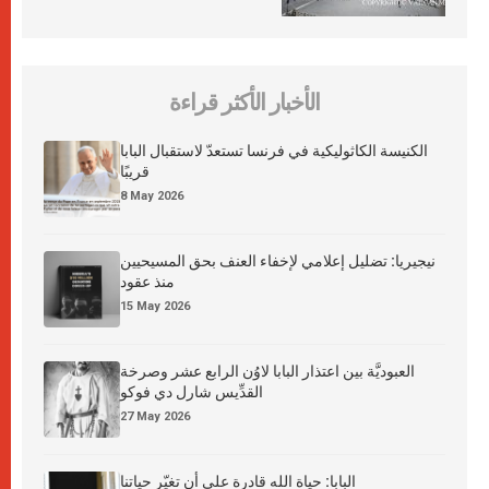
الأخبار الأكثر قراءة
الكنيسة الكاثوليكية في فرنسا تستعدّ لاستقبال البابا
قريبًا
8 May 2026
نيجيريا: تضليل إعلامي لإخفاء العنف بحق المسيحيين
منذ عقود
15 May 2026
العبوديَّة بين اعتذار البابا لاوُن الرابع عشر وصرخة
القدِّيس شارل دي فوكو
27 May 2026
البابا: حياة الله قادرة على أن تغيّر حياتنا