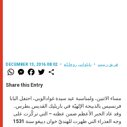
فريق زينيت
باباوات
,
روحانيّة
DECEMBER 13, 2016 08:02
W
M
F
T
S
h
e
a
w
h
a
s
c
i
a
t
s
e
t
r
Share this Entry
s
e
b
t
e
A
n
o
e
p
g
o
r
مساء الاثنين، ولمناسبة عيد سيدة غوادالوبي، احتفل البابا
p
e
k
r
فرنسيس بالذبيحة الإلهيّة في بازيليك القديس بطرس.
وقد عاد الحبر الأعظم ضمن عظته – التي تركّزت على
وجه العذراء التي ظهرت للهنديّ خوان دييغو سنة 1531