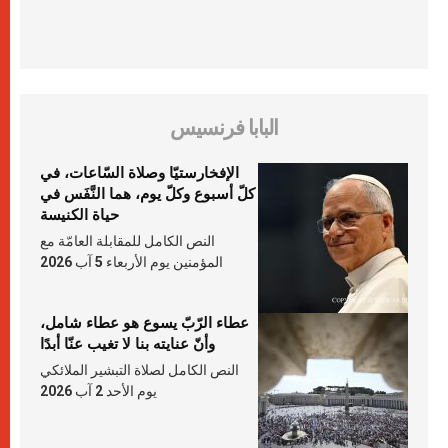
البابا فرنسيس
الإفخارستيّا وصلاة السّاعات، في
كلّ أسبوع وكلّ يوم، هما النَّفَس في
حياة الكنيسة
النص الكامل للمقابلة العامّة مع
المؤمنين يوم الأربعاء 5 آب 2026
عطاء الرّبّ يسوع هو عطاء شامل،
وأنّ عنايته بنا لا تغيب عنّا أبدًا
النص الكامل لصلاة التبشير الملائكي
يوم الأحد 2 آب 2026