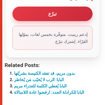
تبرّع
إدعم زينيت. متوفّرة بخمس لغات، يموّلها
القرّاء. إشترك تبرّع
Related Posts:
بدون مريم، قد تفقد الكنيسة بشريّتها
البابا: الرب لا يُخيّب مَن يُخاطر
البابا يُعطي الكلمة للعذراء مريم
البابا للكرادلة الجدد: ارفضوا عادة اللامبالاة