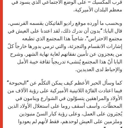
قرب المكسيك – على الوضع الاجتماعي الذي يسود في
معظم البلدان الأميركية.
وبحسب ما أورده موقع راديو الفاتيكان بقسمه الفرنسي،
قال البابا: “بدون أن ندرك ذلك، لقد اعتدنا على العيش في
مجتمع الاحتراس”، شاجباً هذا المجتمع الذي تطبعه
إشارات الانقسام والتجزئة، والتي ترمي بدورها خارجاً كلّ
من يعجزون عن تأمين نفقاتهم لغاية نهاية الشهر. وشرح
البابا أنّ هذا المجتمع يُنشىء تدريجياً ثقافة خيبة الأمل
والإحباط لدى العديدين.
كما وسأل الحبر الأعظم كيف يمكن التكلّم عن “البحبوحة”
فيما اعتادت القارّة اللاتينية الأميركية على رؤية الآلاف من
الأولاد والمراهقين يتسوّلون في الشوارع وينامون في
المحطّات. وأسف أسقف روما على استغلال الأولاد الذين
يُجبَرون على العمل، وعلى رؤية كبار السنّ منبوذين
وملزمين على العيش لوحدهم، فقط لأنهم لم يعودوا