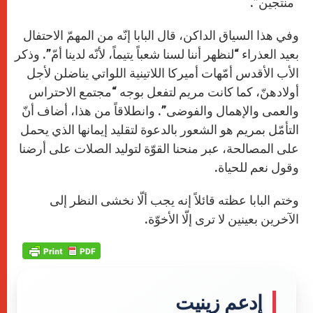
“منتجين”.
وفي هذا السياق الداكن، قال البابا إنّه من المهمّ الاحتفال
بعيد العذراء “لنظهر أننا لسنا شعباً يتيماً، لأنّه لدينا أمّ”. وذكر
الأب الأقدس أمّهات أميركا اللاتينية اللواتي يناضلن لأجل
أولادهنّ، كما كانت مريم لتفعل بوجه “مجتمع الاحتراس
والعمى والإهمال والفوضى”. وانطلاقاً من هذا، أضاف أنّ
التأمّل بمريم هو الشعور بالدعوة لتقليد إيمانها الذي يحمل
على المصالحة، عبر منحنا القوّة لتوليد الصلات على أرضنا
وقول نعم للحياة.
وختم البابا عظته قائلاً إنه يجب ألّا نخشى النظر إلى
الآخرين بعينين لا ترى إلّا الأخوّة.
إدعم زينيت