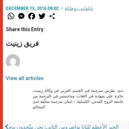
باباوات
,
روحانيّة
DECEMBER 13, 2016 08:02
W
M
F
T
S
h
e
a
w
h
a
s
c
i
a
t
s
e
t
r
Share this Entry
s
e
b
t
e
A
n
o
e
p
g
o
r
فريق زينيت
p
e
k
r
View all articles
ندى بطرس مترجمة في القسم العربي في وكالة زينيت،
حائزة على شهادة في اللغات، وماجستير في الترجمة من
جامعة الروح القدس، الكسليك - لبنان مترجمة محلّفة لدى
المحاكم
الحبر الأعظم للبابا تواضروس الثاني: نحن متّحدون بدم