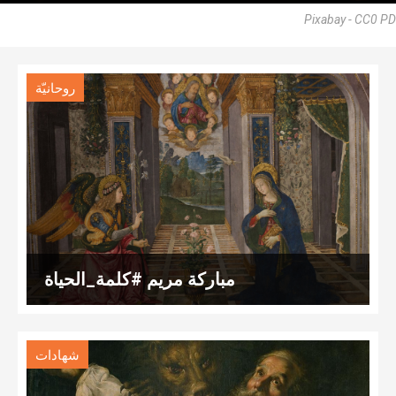
Pixabay - CC0 PD
روحانيّة
مباركة مريم #كلمة_الحياة
شهادات