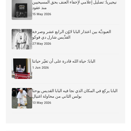
نيجيريا: تضليل إعلامي لإخفاء العنف بحق المسيحيين
منذ عقود
15 May 2026
العبوديَّة بين اعتذار البابا لاوُن الرابع عشر وصرخة
القدِّيس شارل دي فوكو
27 May 2026
البابا: حياة الله قادرة على أن تغيّر حياتنا
1 Jun 2026
البابا يركع في المكان الذي نجا فيه البابا القديس يوحنا
بولس الثاني من محاولة اغتيال
13 May 2026