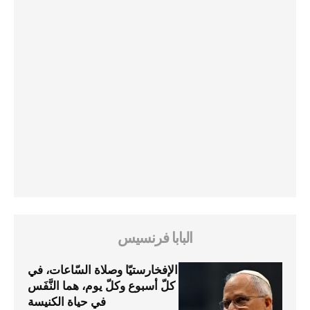
البابا فرنسيس
الإفخارستيّا وصلاة السّاعات، في
كلّ أسبوع وكلّ يوم، هما النَّفَس
في حياة الكنيسة