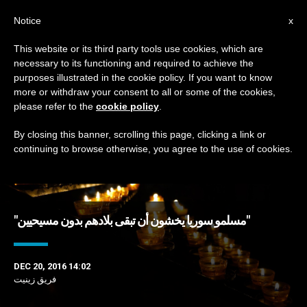
AR
Notice
x
This website or its third party tools use cookies, which are
necessary to its functioning and required to achieve the
DAY
purposes illustrated in the cookie policy. If you want to know
December 20th, 2016
more or withdraw your consent to all or some of the cookies,
please refer to the
cookie policy
.
By closing this banner, scrolling this page, clicking a link or
continuing to browse otherwise, you agree to the use of cookies.
DERNIÈRES NOUVELLES
"مسلمو سوريا يخشون أن تبقى بلادهم بدون مسيحيين"
DEC 20, 2016 14:02
فريق زينيت