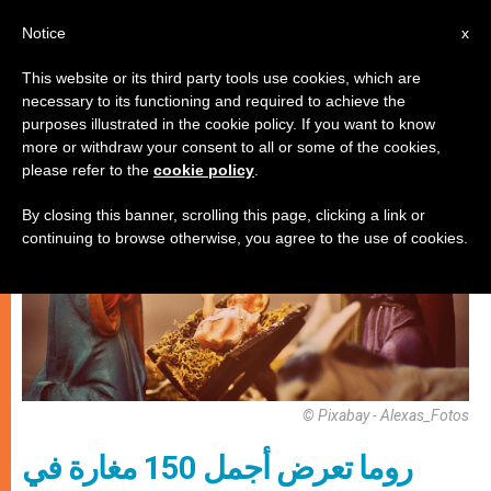
AR
Notice
x
This website or its third party tools use cookies, which are
necessary to its functioning and required to achieve the
كنيسة محليّة
purposes illustrated in the cookie policy. If you want to know
more or withdraw your consent to all or some of the cookies,
please refer to the
cookie policy
.
By closing this banner, scrolling this page, clicking a link or
continuing to browse otherwise, you agree to the use of cookies.
© Pixabay - Alexas_Fotos
روما تعرض أجمل 150 مغارة في