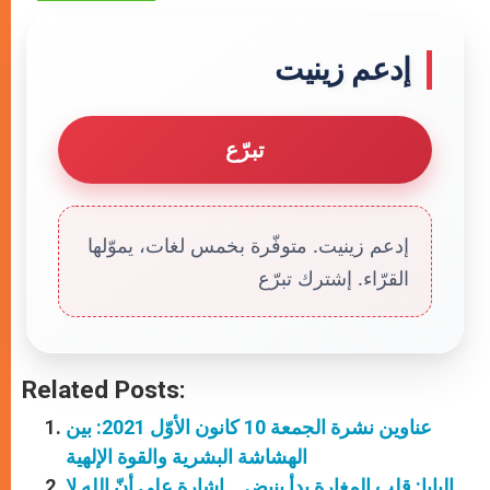
إدعم زينيت
تبرّع
إدعم زينيت. متوفّرة بخمس لغات، يموّلها
القرّاء. إشترك تبرّع
Related Posts:
عناوين نشرة الجمعة 10 كانون الأوّل 2021: بين
الهشاشة البشرية والقوة الإلهية
البابا: قلب المغارة بدأ ينبض… إشارة على أنّ الله لا