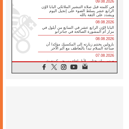
09.08.2026
في كلمته قبل صلاة التبشير الملائكي البابا لاوُن
الرابع عشر يسلط الضوء على إنجيل اليوم
ويشدد على الثقة بالله
08.08.2026
البابا لاوُن الرابع عشر في السابع من أيلول في
مزار أم المشورة الصالحة في جناتزانو
08.08.2026
بارولين يختتم زيارته إلى المكسيك مؤكدا أن
صناعة السلام تبدأ بالتعاطف مع ألم الآخر
07.08.2026
صدور بيان ختامي لأول لقاء مسيحي كونفوشي
بمشاركة الدائرة الفاتيكانية للحوار بين الأديان
07.08.2026
الكاردينال ستورلا: زيارة البابا لاوُن الرابع عشر
ستكون بشرى سارة للأوروغواي بأكملها
07.08.2026
الفاتيكان يعلن برنامج الزيارة الرسولية للبابا لاوُن
الرابع عشر إلى فرنسا
07.08.2026
في الذكرى الـ ٨١ لحادثة هيروشيما الكنيسة في
اليابان تنظم ١٠ أيام للصلاة على نية السلام
07.08.2026
الكنيسة في الأوروغواي: زيارة البابا ستعزز