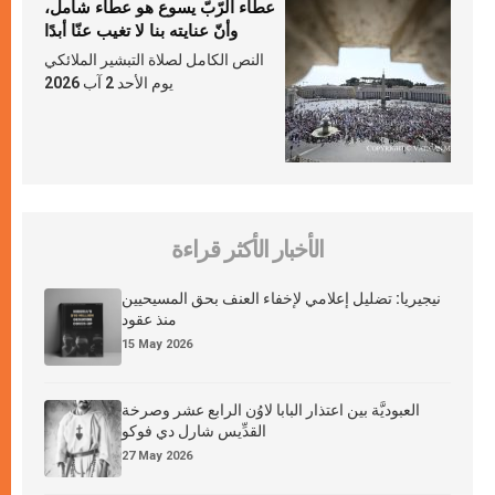
عطاء الرّبّ يسوع هو عطاء شامل،
وأنّ عنايته بنا لا تغيب عنّا أبدًا
النص الكامل لصلاة التبشير الملائكي
يوم الأحد 2 آب 2026
الأخبار الأكثر قراءة
نيجيريا: تضليل إعلامي لإخفاء العنف بحق المسيحيين
منذ عقود
15 May 2026
العبوديَّة بين اعتذار البابا لاوُن الرابع عشر وصرخة
القدِّيس شارل دي فوكو
27 May 2026