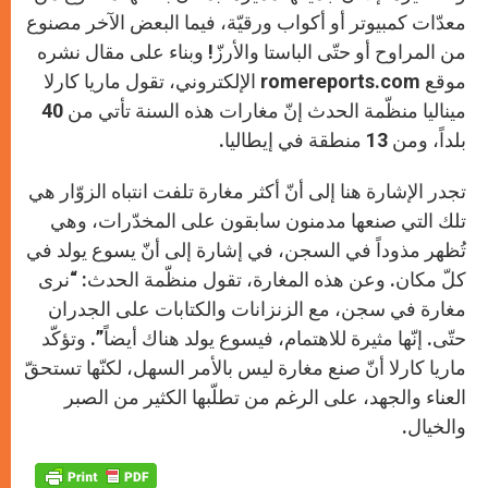
معدّات كمبيوتر أو أكواب ورقيّة، فيما البعض الآخر مصنوع
من المراوح أو حتّى الباستا والأرزّ! وبناء على مقال نشره
موقع romereports.com الإلكتروني، تقول ماريا كارلا
ميناليا منظّمة الحدث إنّ مغارات هذه السنة تأتي من 40
بلداً، ومن 13 منطقة في إيطاليا.
تجدر الإشارة هنا إلى أنّ أكثر مغارة تلفت انتباه الزوّار هي
تلك التي صنعها مدمنون سابقون على المخدّرات، وهي
تُظهر مذوداً في السجن، في إشارة إلى أنّ يسوع يولد في
كلّ مكان. وعن هذه المغارة، تقول منظّمة الحدث: “نرى
مغارة في سجن، مع الزنزانات والكتابات على الجدران
حتّى. إنّها مثيرة للاهتمام، فيسوع يولد هناك أيضاً”. وتؤكّد
ماريا كارلا أنّ صنع مغارة ليس بالأمر السهل، لكنّها تستحقّ
العناء والجهد، على الرغم من تطلّبها الكثير من الصبر
والخيال.