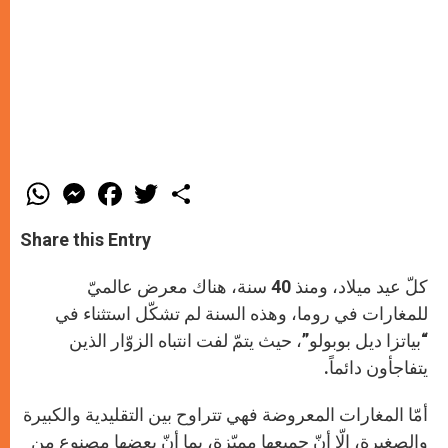
W
M
F
T
S
h
e
a
w
h
a
s
c
i
a
t
s
e
t
r
Share this Entry
s
e
b
t
e
A
n
o
e
p
g
o
r
كلّ عيد ميلاد، ومنذ 40 سنة، هناك معرض عالميّ
p
e
k
r
للمغارات في روما، وهذه السنة لم تشكّل استثناء في
“بياتزا ديل بوبولو”، حيث يتمّ لفت انتباه الزوّار الذين
يتفاجأون دائماً.
أمّا المغارات المعروضة فهي تتراوح بين التقليدية والكبيرة
والصغيرة، إلّا أنّ جميعها مميّزة، بما أنّ بعضها مصنوع من