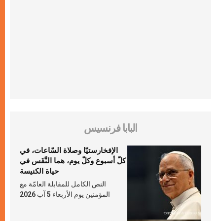
البابا فرنسيس
الإفخارستيّا وصلاة السّاعات، في
كلّ أسبوع وكلّ يوم، هما النَّفَس في
حياة الكنيسة
النص الكامل للمقابلة العامّة مع
المؤمنين يوم الأربعاء 5 آب 2026