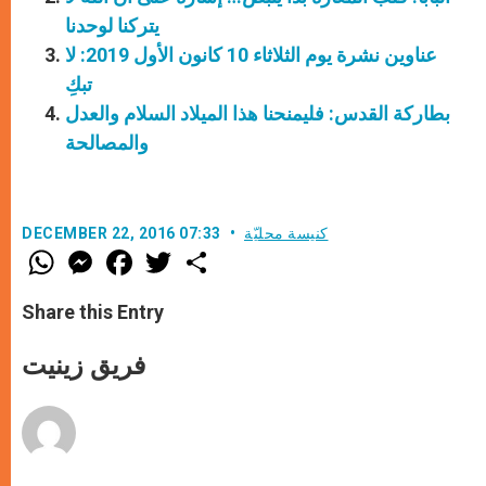
يتركنا لوحدنا
عناوين نشرة يوم الثلاثاء 10 كانون الأول 2019: لا
تبكِ
بطاركة القدس: فليمنحنا هذا الميلاد السلام والعدل
والمصالحة
كنيسة محليّة
DECEMBER 22, 2016 07:33
W
M
F
T
S
h
e
a
w
h
a
s
c
i
a
t
s
e
t
r
Share this Entry
s
e
b
t
e
A
n
o
e
p
g
o
r
فريق زينيت
p
e
k
r