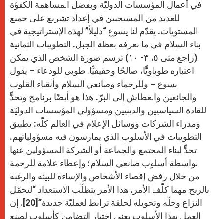
في أعمال المؤسسات الدوليّة وبفضل المساهمة الكفؤة
للعديد من المسيحيين في إعداد تشريع على جميع
المستويات. يقدّم لنا يسوع “دليلاً” لهذه الإستراتيجية في
بناء السلام في ما نعرفه بعظة الجبل. التطويبات الثمانية
(راجع متى ٥، ۳- ١۰) ترسم صورة الشخص الذي يمكن
اعتباره طوباويًّا، صالحًا وحقيقيًّا. طوبى للودعاء – يقول
يسوع – وللرحماء وصانعي السلام وأنقياء القلوب
والجائعين والعطاش إلى البرّ. هذا هو أيضًا برنامج وتحدٍّ
للقادة السياسيين والدينيين ومسؤولي المؤسسات الدوليّة
ومدراء الشركات ووسائل الإعلام في العالم كلّه: تطبيق
التطويبات في الأسلوب الذي يمارسون فيه مسؤولياتهم.
تحدٍّ لبناء المجتمع والجماعة أو الشركة المسؤولين عنها
بواسطة أسلوب صانعي السلام؛ وإعطاء علامة للرحمة
من خلال رفض إقصاء الأشخاص والإساءة للبيئة والرغبة
بالربح مهما كلّف الأمر. هذا الأمر يتطلّب الاستعداد “لتحمّل
النزاع وحلّه وتحويله لحلقة ترابط لعمليّة جديدة”[20]. إن
العمل بهذا الأسلوب يعني اختيار التضامن كأسلوب لصنع