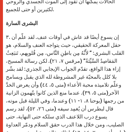
الحالات يمكنها أن تقود إلى الموت الجسدي والروحي
لكثيرين أو حتى للجميع.
البشرى السارة
۳. إن يسوع أيضًا قد عاش في أوقات عنف. لقد علّم أن
حقل المعركة الحقيقي، حيث يتواجه العنف والسلام، هو
القلب البشري: ” لأَنَّهُ مِن باطِنِ النَّاس، مِن قُلوبِهم، تَنبَعِثُ
المَقاصِدُ السَّيِّئةُ” (مرقس ٧، ٢١). لكن رسالة المسيح،
إزاء هذا الواقع، تقدّم الجواب الإيجابي الجذري: لقد بشّر
بلا كلل بالمحبّة غير المشروطة لله الذي يقبل ويسامح
وعلّم تلاميذه محبة الأعداء (متى ٥، ٤٤) وأن يعرض الخدَّ
الآخر(متى ٥، ٣٩). عندما منع الذين كانوا يتّهمون الزانية
من رجمها (يوحنا ٨، ١- ١١) وعندما، وفي الليلة قبل موته،
قال لبطرس أن يُغمِد سيفه (متى ٢٦، ٥٢)، لقد رسم
يسوع درب اللاعنف الذي سلكه حتى النهاية، حتى
الصليب، ومن خلال هذا الدرب حقق السلام ودمّر العداوة