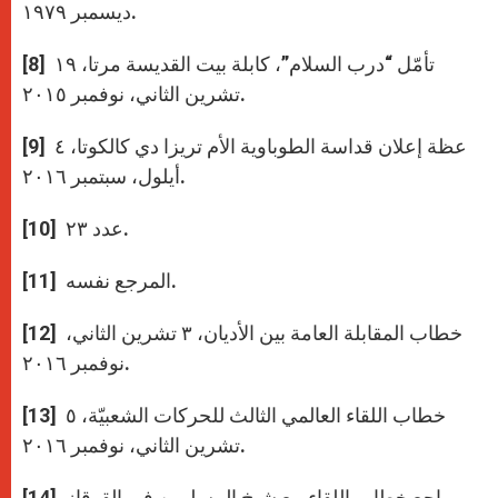
ديسمبر ١۹۷۹.
[8] تأمّل “درب السلام”، كابلة بيت القديسة مرتا، ١۹
تشرين الثاني، نوفمبر ۲۰١٥.
[9] عظة إعلان قداسة الطوباوية الأم تريزا دي كالكوتا، ٤
أيلول، سبتمبر ۲۰١٦.
[10] عدد ۲۳.
[11] المرجع نفسه.
[12] خطاب المقابلة العامة بين الأديان، ۳ تشرين الثاني،
نوفمبر ۲۰۱٦.
[13] خطاب اللقاء العالمي الثالث للحركات الشعبيّة، ٥
تشرين الثاني، نوفمبر ۲۰۱٦.
[14] راجع خطاب اللقاء مع شيخ المسلمين في القوقاز