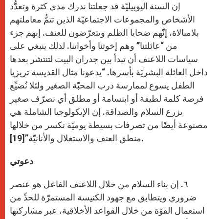
إن السنة اليوبيليّة قد جعلتنا ندرك مدى كثرة وتعدُّد
الأشخاص والمجموعات الاجتماعيّة الذين تتمُّ معاملتهم
بلامبالاة، إنّهم ضحايا الظلم ويتعرّضون للعنف. إنهم جزء
من “عائلتنا” وهم إخوتنا وأخواتنا. لذلك ينبغي على
سياسات اللاعنف أن تبدأ بين جدران البيت لتنتشر بعدها
داخل العائلة البشريّة بأسرها. “يدعونا مثال القديسة تريزيا
الطفل يسوع لممارسة درب المحبّة الصغير ولئلا نُضيِّع
فرصة كلمة لطيفة أو ابتسامة أو مطلق أي تصرّف صغير
يزرع السلام والصداقة. إن الإيكولوجيا الشاملة هي
مصنوعة أيضًا من تصرفات بسيطة يوميّة نكسر من خلالها
منطق العنف والاستغلال والأنانيّة”[19].
دعوتي
٦. إن بناء السلام من خلال اللاعنف الفاعل هو عنصر
ضروري ويتطابق مع جهود الكنيسة المستمرّة للحدِّ من
استعمال القوّة من خلال القواعد الأخلاقية، عبر مشاركتها