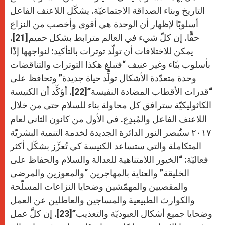
التاريخ وبناء الصداقة الاجتماعيّة. يشكّل اللاعنف الفاعل
أسلوبًا لإظهار أن الوحدة هي أقوى وأخصب من النزاع
حقًّا. إن كلّ شيء في العالم مترابط بشكل حميم[21].
يمكن للاختلافات أن تولّد توترات بالتأكيد: لنواجهها إذًا
بأسلوب بنّاء وغير عنيف “فتبلغ هكذا التوترات والتناقضات
وحدة متعدّدة الأشكال تولِّد حياة جديدة” وتحافظ على
“قدرات الأقطاب المضادة النفيسة”[22]. أؤكِّد أن الكنيسة
الكاثوليكيّة سترافق كل محاولة بناء للسلام حتى من خلال
اللاعنف الفاعل والمُبدِع. في الأول من كانون الثاني لعام
۲۰١۷ ستُُبصر النور الدائرة الجديدة لخدمة التنمية البشريّة
المتكاملة والتي ستساعد الكنيسة كي تُعزِّز بشكّل أكثر
فعاليّة: “الخيور اللامتناهية للعدالة والسلام والحفاظ على
الخليقة” والعناية بالمهاجرين “والمعوزين والمرضى
والمقصيين والمهمّشين وضحايا النزاعات المسلّحة
والكوارث الطبيعية والمساجين والعاطلين عن العمل
وضحايا جميع أشكال العبوديّة والتعذيب”[23]. إن كلَّ عمل