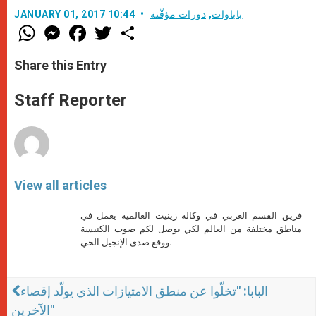
باباوات
,
دورات مؤقّتة
JANUARY 01, 2017 10:44
W
M
F
T
S
h
e
a
w
h
a
s
c
i
a
t
s
e
t
r
Share this Entry
s
e
b
t
e
A
n
o
e
p
g
o
r
Staff Reporter
p
e
k
r
View all articles
فريق القسم العربي في وكالة زينيت العالمية يعمل في
مناطق مختلفة من العالم لكي يوصل لكم صوت الكنيسة
ووقع صدى الإنجيل الحي.
البابا: "تخلّوا عن منطق الامتيازات الذي يولّد إقصاء
الآخرين"