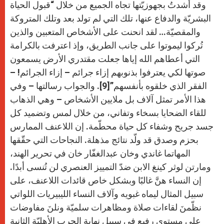
وقد أشدتُ بجهوزيّتها تجاه الجميع من خلال “قبول الحياة
البشريّة والدفاع عنها، تلك التي لم تولد بعد وتلك المتروكة
والمقصيّة… لقد انحنت على الأشخاص المتعبين والذين
تُركوا ليموتوا على جانب الطريق، وإذ اعترفت بالكرامة
التي أعطاهم الله إياها جعلت مقتدري الأرض يسمعون
صوتها لكي يعترفوا بذنوبهم إزاء جرائم – إزاء الجرائم! –
الفقر الذي خلقوه بأنفسهم”[9]. والجواب رسالتها – وفي
هذا الأمر تمثل آلاف بل ملايين الأشخاص – وهي الذهاب
للقاء الضحايا بسخاء وتفاني، من خلال لمس وتضميد كل
جسد جريح وشفاء كل حياة محطّمة. إن اللاعنف الممارس
بحزم وصدق قد ولّد نتائج مذهلة. النجاحات التي حقّقها
المهاتما غاندي وخان عبدالغفّار خان في تحرير الهند،
ومارتن لوثر كينغ الابن ضدّ التمييز العنصري لن تُنسى أبدًا.
إن النساء هنَّ غالبًا وبشكل خاص قائدات اللاعنف، على
سبيل المثال ليماه غبويه وآلاف النساء الليبيريات اللواتي
نظّمنَ لقاءات صلاة ومظاهرات سلميّة ونلنَ مفاوضات
على مستوى رفيع في سبيل نهاية الحرب الأهليّة الثانية