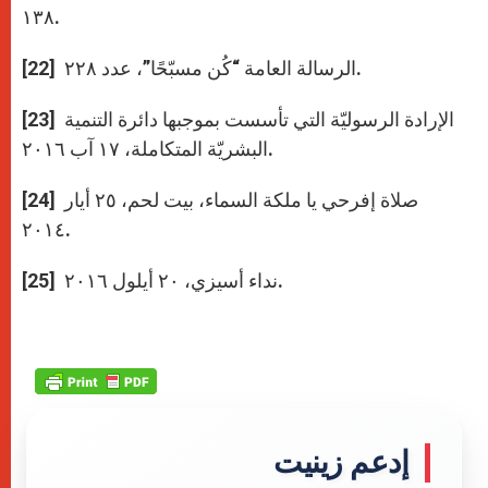
١۳۸.
[22] الرسالة العامة “كُن مسبّحًا”، عدد ۲۲۸.
[23] الإرادة الرسوليّة التي تأسست بموجبها دائرة التنمية
البشريّة المتكاملة، ١۷ آب ۲۰١٦.
[24] صلاة إفرحي يا ملكة السماء، بيت لحم، ۲٥ أيار
۲۰١٤.
[25] نداء أسيزي، ۲۰ أيلول ۲۰١٦.
إدعم زينيت