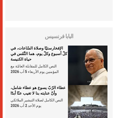
البابا فرنسيس
الإفخارستيّا وصلاة السّاعات، في
كلّ أسبوع وكلّ يوم، هما النَّفَس في
حياة الكنيسة
النص الكامل للمقابلة العامّة مع
المؤمنين يوم الأربعاء 5 آب 2026
عطاء الرّبّ يسوع هو عطاء شامل،
وأنّ عنايته بنا لا تغيب عنّا أبدًا
النص الكامل لصلاة التبشير الملائكي
يوم الأحد 2 آب 2026