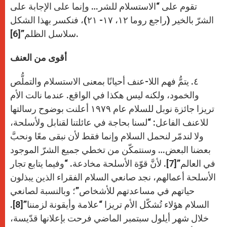
تقوم على “الاستسلام للشر… وإنما على الإجابة على
الشرّ بالخير (راجع روما ١٢، ١٧- ٢١)، فنكسر بهذا الشكل
سلاسل الظلم”[6].
أقوى من العنف
٤. يتمُّ فهم اللا-عنف أحيانًا بمعنى الاستسلام والتملُّص
والخمود، ولكنه ليس هكذا في الواقع. عندما نالت الأم
تريزا جائزة نوبل للسلام عام ۱۹۷۹ أعلنت بوضوح رسالتها
للاعنف الفاعل: “لسنا بحاجة في عائلتنا لقنابل ولأسلحة،
ولا لندمّر لنحمل السلام وإنما فقط لأن نبقى معًا ونحبَّ
بعضنا البعض… وسنتمكّن من تخطي جميع الشرّ الموجود
في العالم”[7]. لأنَّ قوّة الأسلحة مخادعة. “وفيما يتابع تجار
الأسلحة أعمالهم، نجد صانعي السلام الفقراء الذين يبذلون
حياتهم في مساعدتهم للأشخاص”؛ وبالنسبة لصانعي
السلام هؤلاء تُشكّل الأم تريزا “علامة وأيقونة لزمننا”[8].
خلال شهر أيلول سبتمبر الماضي فرحت بإعلانها قدّيسة،