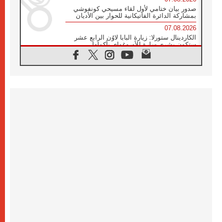
صدور بيان ختامي لأول لقاء مسيحي كونفوشي
بمشاركة الدائرة الفاتيكانية للحوار بين الأديان
07.08.2026
الكاردينال ستورلا: زيارة البابا لاوُن الرابع عشر
ستكون بشرى سارة للأوروغواي بأكملها
07.08.2026
الفاتيكان يعلن برنامج الزيارة الرسولية للبابا لاوُن
الرابع عشر إلى فرنسا
07.08.2026
في الذكرى الـ ٨١ لحادثة هيروشيما الكنيسة في
اليابان تنظم ١٠ أيام للصلاة على نية السلام
07.08.2026
الكنيسة في الأوروغواي: زيارة البابا ستعزز
الإيمان والرجاء
06.08.2026
الاجتماع الشهري للمطارنة الموارنة
06.08.2026
الكاردينال روسي: زيارة البابا لاوُن إلى الأرجنتين
هي تكريم للبابا فرنسيس
06.08.2026
زيارة البابا إلى البيرو ستكون زمن نعمة ومصالحة
ورجاء