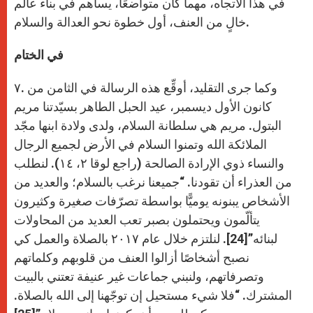
في هذا الاتجاه، مهما كان متواضعًا، يساهم في بناء عالم
خالٍ من العنف، أول خطوة نحو العدالة والسلام.
في الختام
۷. وكما جرى التقليد، أوقِّع هذه الرسالة في الثامن من
كانون الأول ديسمبر، عيد الحبل الطاهر بسيّدتنا مريم
البتول. مريم هي سلطانة السلام، ولدى ولادة ابنها مجّد
الملائكة الله وتمنوا السلام في الأرض لجميع الرجال
والنساء ذوي الإرادة الصالحة (راجع لوقا ۲، ١٤). لنطلب
من العذراء أن تقودنا. “جميعنا نرغب بالسلام؛ والعديد من
الأشخاص يبنونه يوميًّا بواسطة تصرّفات صغيرة وكثيرون
يتألّمون ويحتملون بصبر تعب العديد من المحاولات
لبنائه”[24]. لنلتزم خلال عام ۲۰١۷ بالصلاة والعمل كي
نصبح أشخاصًا أزالوا العنف من قلوبهم وكلماتهم
وتصرفاتهم، ولنبني جماعات غير عنيفة تعتني بالبيت
المشترك. “فلا شيء مستحيل إن توجّهنا إلى الله بالصلاة.