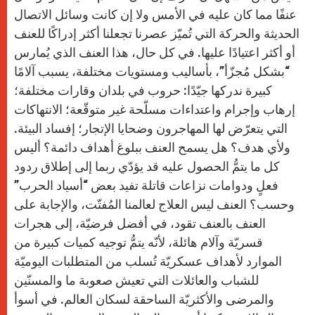
عنفًا مما كان عليه في الأمس ولا إن كانت وسائل الاتصال
الحديثة والحركة التي تُميّز عصرنا تجعلنا أكثر إدراكًا للعنف
أو أكثر اعتيادًا عليها. في كل حال، هذا العنف الذي يُمارس
“بشكل مُجزّأ”، بأساليب ومستويات مختلفة، يسبب آلامًا
كبيرة ندركها جيّدًا: حروب في بلدان وقارات مختلفة؛
إرهاب وإجرام واعتداءات مسلّحة غير متوقّعة؛ الانتهاكات
التي يتعرّض لها المهاجرون وضحايا الإتجار؛ إفساد البيئة.
ولأي هدف؟ هل يسمح العنف ببلوغ أهداف دائمة؟ أليس
كل ما يتمُّ الحصول عليه قد يؤدّي ربما إلى إطلاق ردود
فعلٍ ودوامات نزاعات قاتلة تفيد بعض “أسياد الحرب”
وحسب؟ العنف ليس العلاج لعالمنا المُفتّت، والإجابة على
العنف بالعنف تقود، في أفضل فرضيّة، إلى هجرات
قسريّة وآلام هائلة، لأنّه يتمُّ توجيه كميات كبيرة من
الموارد لأهداف عسكريّة تُسلب من المتطلبات اليوميّة
للشباب والعائلات التي تعيش صعوبة ما والمسنّين
والمرضى والأكثريّة الساحقة لسكان العالم. في أسوأ