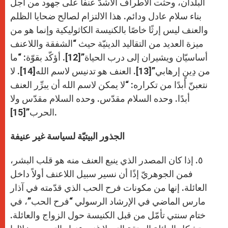
البلدان، وحثّت الأطراف الأشدّ عنفًا على جهود من أجل
بناء سلام عادل ودائم. هذا الالتزام لصالح ضحايا الظلم
والعنف ليس إرثًا خاصًا بالكنيسة الكاثوليكية وإنما هو من
ميزة العديد من التقاليد الدينيّة حيث “الشفقة واللاعنف
أساسيّان ويشيران إلى درب الحياة”[12]. أؤكّد بقوّة: “ما
من دِينٍ إرهابي”[13]. العنف هو تدنيس لاسم الله[14]. لا
نتعبنّ أبدًا من تكراره: “لا يمكن لاسم الله أن يبرِّر العنف
أبدًا. وحده السلام مقدّس. وحده السلام مقدّس ولا
الحرب”[15].
الجذور البيتيّة لسياسة غير عنيفة
٥. إذا كان المصدر الذي ينبع العنف منه هو قلب البشر،
فمن الجوهريّ إذًا أن نسير سبيل اللاعنف أولاً داخل
العائلة. إنها من مكونات فرح الحب الذي قدّمته في آذار
مارس الماضي في الإرشاد الرسولي “فرح الحب”، في
ختام سنتي تأمّل من قبل الكنيسة حول الزواج والعائلة.