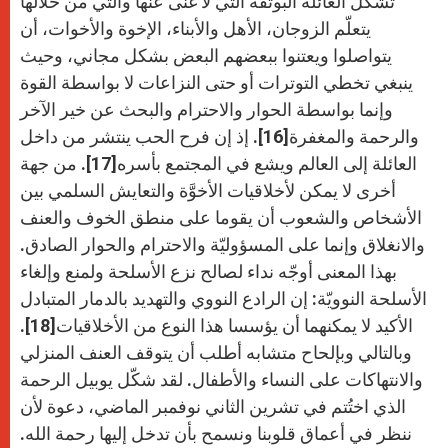
تشكل العائلة البوتقة التي لا غنى عنها والتي من خلالها
يتعلّم الزوجان، الأهل والأبناء، الإخوة والأخوات، أن
يتواصلوا ويعتنوا ببعضهم البعض بشكل مجاني، وحيث
ينبغي تخطي التوترات أو حتى النزاعات لا بواسطة القوة
وإنما بواسطة الحوار والاحترام والبحث عن خير الآخر
والرحمة والمغفرة[16]. إذ إن فرح الحب ينتشر من داخل
العائلة إلى العالم ويشع في المجتمع بأسره[17]. من جهة
أخرى لا يمكن لأخلاقيات الأخوَّة والتعايش السلمي بين
الأشخاص والشعوب أن يقوما على منطق الخوف والعنف
والانغلاق وإنما على المسؤوليّة والاحترام والحوار الصادق.
بهذا المعنى أوجّه نداء لصالح نزع الأسلحة ولمنع وإلغاء
الأسلحة النوويّة: إن الرادع النووي والتهديد بالدمار المتبادل
الأكيد لا يمكنهما أن يؤسسا هذا النوع من الأخلاقيات[18].
وبالتالي وبإلحاح متشابه أطلب أن يتوقف العنف المنزلي
والانتهاكات على النساء والأطفال. لقد شكّل يوبيل الرحمة
الذي اختُتم في تشرين الثاني نوفمبر الماضي، دعوة لأن
ننظر في أعماق قلوبنا ونسمح بأن تدخل إليها رحمة الله.