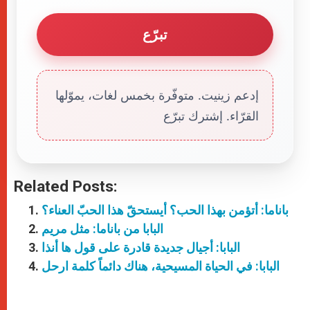
تبرّع
إدعم زينيت. متوفّرة بخمس لغات، يموّلها
القرّاء. إشترك تبرّع
Related Posts:
باناما: أتؤمن بهذا الحب؟ أيستحقّ هذا الحبّ العناء؟
البابا من باناما: مثل مريم
البابا: أجيال جديدة قادرة على قول ها أنذا
البابا: في الحياة المسيحية، هناك دائماً كلمة ارحل