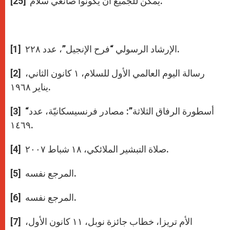
يمكن للجميع أن يكونوا صانعي سلام”[25].
[1] الإرشاد الرسولي “فرح الإنجيل”، عدد ۲۲۸.
[2] رسالة اليوم العالمي الأول للسلام، ۱ كانون الثاني،
يناير ۱۹٦۸.
[3] “أسطورة الرفاق الثلاثة”: مصادر فرنسيسكانيّة، عدد
۱٤٦۹.
[4] صلاة التبشير الملائكي، ١۸ شباط ۲۰۰۷.
[5] المرجع نفسه.
[6] المرجع نفسه.
[7] الأم تريزا، خطاب جائزة نوبل، ١١ كانون الأول،