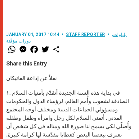
باباوات
,
STAFF REPORTER
JANUARY 01, 2017 10:44
دورات مؤقّتة
W
M
F
T
S
h
e
a
w
h
a
s
c
i
a
t
s
e
t
r
Share this Entry
s
e
b
t
e
A
n
o
e
p
g
o
r
نفلاً عن إذاعة الفاتيكان
p
e
k
r
۱. في بداية هذه السنة الجديدة أتقدّم بأمنيات السلام
الصادقة لشعوب وأُمم العالم، لرؤساء الدول والحكومات
ومسؤولي الجماعات الدينية ومختلف أوجه المجتمع
المدني. أتمنى السلام لكل رجل وامرأة وطفل وطفلة
وأُصلّي لكي يسمح لنا صورة الله ومثاله في كل شخص أن
نعترف ببعضنا البعض كعطايا مقدّسة لها كرامة كبيرة.