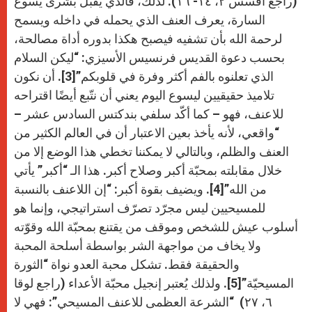
(راجع أفسس ٢، ١٤- ١٦). لذلك، فالذي يقبل بشرى يسوع
السارة، يعرف العنف الذي يحمله في داخله ويسمح
لرحمة الله بأن تشفيه فيصبح هكذا بدوره أداة مصالحة،
بحسب دعوة القديس فرنسيس الأسيزي: “ليكن السلام
الذي تعلنوه بالفم أكثر وفرة في قلوبكم”[3]. أن نكون
تلاميذ حقيقيين ليسوع اليوم يعني أن نتّبع أيضًا اقتراحه
للاعنف، فهو – كما أكّد سلفي بندكتس السادس عشر –
“واقعي، لأنه يأخذ بعين الاعتبار أن في العالم الكثير من
العنف والظلم، وبالتالي لا يمكننا تخطي هذا الوضع إلا من
خلال مقابلته بمحبّة أكبر وصلاح أكبر. هذا الـ “أكبر” يأتي
من الله”[4]. ويضيف بقوة أكبر: “إن اللاعنف بالنسبة
للمسيحيين ليس مجرّد تصرّف استراتيجي، وإنما هو
أسلوب عيش للشخص وموقف من يقتنع بمحبّة الله وقوّته
ولا يخاف من مواجهة الشر بواسطة أسلحة المحبة
والحقيقة فقط. تشكل محبة العدو نواة “الثورة
المسيحيّة”[5]. ولذلك يُعتبر إنجيل محبّة الأعداء (راجع لوقا
٦، ٢٧) “الشرعة العظمى للاعنف المسيحي”: فهي لا