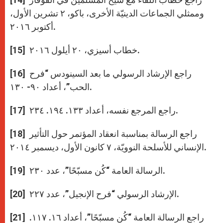
وممثلي الجماعات الدينيّة الأخرى، باكو، ۲ تشرين الأول،
أكتوبر ۲۰۱٦.
[15] خطاب أسيزي، ۲۰ أيلول ۲۰١٦.
[16] راجع الإرشاد الرسولي ما بعد السينودس “فرح
الحب”، أعداد ۹۰- ۱۳۰.
[17] راجع المرجع نفسه، أعداد ۱۳۳. ۱۹٤. ۲۳٤.
[18] راجع الرسالة بمناسبة انعقاد المؤتمر حول التأثير
الإنساني للأسلحة النوويّة، ۷ كانون الأول، ديسمبر ۲۰۱٤.
[19] الرسالة العامة “كُن مسبّحًا”، عدد ۲۳۰.
[20] الإرشاد الرسولي “فرح الإنجيل”، عدد ۲۲۷.
[21] راجع الرسالة العامة “كُن مسبّحًا”، أعداد ١٦. ١١۷.