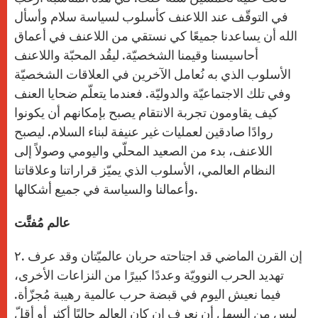
في التوقّف عند اللاعنف كأسلوب لسياسة سلام وأسأل
الله أن يساعدنا جميعًا كي نستقي من اللاعنف في أعماق
أحاسيسنا وقيمنا الشخصيّة. ليقُد المحبّة واللاعنف
الأسلوب الذي به نُعامل الآخرين في العلاقات الشخصيّة
وفي تلك الاجتماعيّة والدوليّة. فعندما يتعلّم ضحايا العنف
كيف يقاومون تجربة الانتقام يصبح بإمكانهم أن يكونوا
روادًا صادقين لعمليات غير عنيفة لبناء السلام. ليصبح
اللاعنف، بدء من الصعيد المحلّي واليومي وصولاً إلى
النظام العالمي، الأسلوب الذي يميّز قراراتنا وعلاقاتنا
وأعمالنا والسياسة في جميع أشكالها.
عالم مُفتَّت
۲. إن القرن الماضي قد اجتاحته حربان عالميّتان وقد عرف
تهديد الحرب النوويّة وعددًا كبيرًا من النزاعات الأخرى،
فيما نعيش اليوم في قبضة حرب عالمية رهيبة مُجزّأة.
ليس من السهل أن نعرف إن كان العالم حاليًا أكثر أو أقلّ