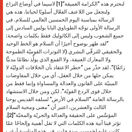
لنحترم هذه “الكرامة العميقة”[1] لاسيما في أوضاع النزاع
ولنجعل من اللاعنف الفعّال أسلوبًا لحياتنا. هذه هي
الرسالة بمناسبة اليوم الخمسين العالمي للسلام. في
الرسالة الأولى توجّه الطوباوي البابا بولس السادس إلى
جميع الشعوب وليس إلى الكاثوليك فقط بكلمات واضحة:
“لقد ظهر بوضوح أخيرًا أن السلام هو الخط الوحيد
والحقيقي للترقّي البشري (لا التوترات القوميّة الطموحة
ولا المعارك العنيفة، ولا القمع الذي يولِّد نظامًا مدنيًّا
زائفًا)”. لقد حذّر من “خطر الاعتقاد بأن الخلافات الدوليّة لا
يمكن حلها من خلال العقل، أي من خلال المفاوضات
المبنيّة على القانون والعدالة والمساواة وإنما فقط من
خلال قوى الردع القويّة”. لكن ومن خلال الاستشهاد
بالرسالة العامة “السلام في الأرض” لسلفه القديس يوحنا
الثالث والعشرين، اعتبر أن “معنى ومحبة السلام
المؤسَّس على الحقيقة والعدالة والحريّة والمحبّة”[2].
تؤثر فينا آنية هذه الكلمات التي لا تقل أهمية وإلحاحًا عمّا
كانت عليه لخمسين سنة خلت. في هذه المناسبة أرغب