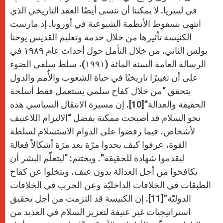
في ليبيريا. لا يمكننا أن ننسى أيضًا العقد التاريخي الذي
انتهى بسقوط الأنظمة الشيوعية في أوروبا. إذ مارست
الكنيسة تأثيرها من خلال خدمة وتعليم القديس يوحنا
بولس الثاني. من خلال التأمل حول أحداث عام ١٩٨٩ في
الرسالة العامة السنة المائة (١٩٩١)، سلط سلفي الضوء
على أن تغييرًا تاريخيًا في حياة الشعوب والأُمم والدول
يتحقق “من خلال كفاح سلمي يستعمل فقط أسلحة
الحقيقة والعدالة”[10]. إن مسيرة الانتقال السياسي هذه
نحو السلام قد أصبحت ممكنة بفضل “الالتزام اللاعنيف
لأشخاص، فيما رفضوا على الدوام الاستسلام لسلطة
القوة، عرفوا كيف يجدوا مرّة بعد مرّة أشكالاً فعالة
ليقدموا شهادة للحقيقة”. ويختتم: “ليتعلّم البشر أن
يكافحوا من أجل العدالة بدون عنف، ويتخلوا عن كفاح
الطبقات في الخلافات الداخليّة وعن الحرب في الخلافات
الدوليّة”[11]. إن الكنيسة قد التزمت من أجل تحقيق
استراتيجيات غير عنيفة لتعزيز السلام في العديد من