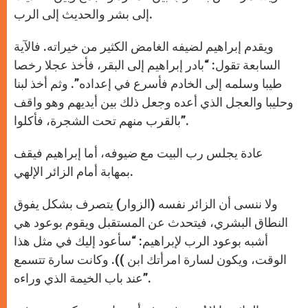
إلى بشر والحديث إلى الرب.
ويقدم إبراهيم لضيفه الغامض الكثير من خيراته. فالآية
السابعة تقول: “بادر إبراهيم إلى البقر، فأخذ عجلا رخصا
طيبا وسلمه إلى الخادم فأسرع في إعداده”. وثم أخذ لبنا
وحليبا والعجل الذي أعده وجعل ذلك بين أيديهم وهو واقف
بالقرب منهم تحت الشجرة، فأكلوا”.
عادة يجلس رب البيت مع ضيوفه، أما إبراهيم فيقف
بمهابة أمام الزائر الإلهي.
ولا ننسى أن الزائر نفسه (الزوار) يتصرف بشكل يفوق
النطاق البشري، فيتحدث عن المستقبل ويقوم بوعود هي
أشبه بوعود الرب لإبراهيم: “سأعود إليك في مثل هذا
الوقت، ويكون لسارة امرأتك ابن )). وكانت سارة تتسمع
عند باب الخيمة الذي وراءه”.