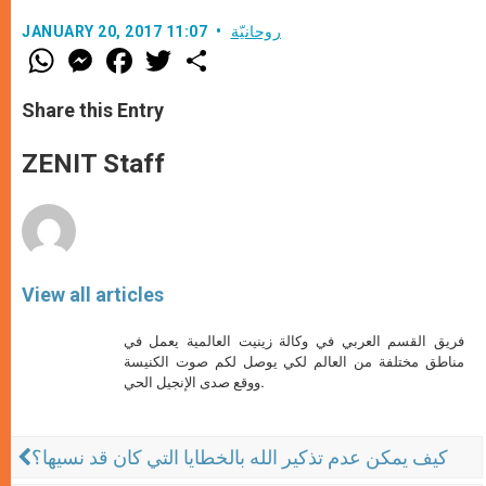
روحانيّة
JANUARY 20, 2017 11:07
W
M
F
T
S
h
e
a
w
h
a
s
c
i
a
t
s
e
t
r
Share this Entry
s
e
b
t
e
A
n
o
e
p
g
o
r
ZENIT Staff
p
e
k
r
View all articles
فريق القسم العربي في وكالة زينيت العالمية يعمل في
مناطق مختلفة من العالم لكي يوصل لكم صوت الكنيسة
ووقع صدى الإنجيل الحي.
كيف يمكن عدم تذكير الله بالخطايا التي كان قد نسيها؟