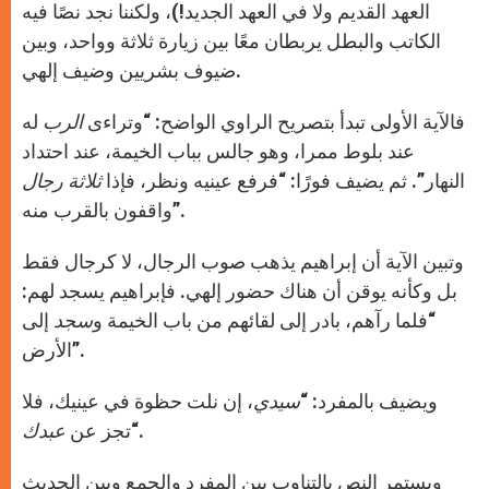
العهد القديم ولا في العهد الجديد!)، ولكننا نجد نصًا فيه
الكاتب والبطل يربطان معًا بين زيارة ثلاثة وواحد، وبين
ضيوف بشريين وضيف إلهي.
فالآية الأولى تبدأ بتصريح الراوي الواضح: “وتراءى
الرب
له
عند بلوط ممرا، وهو جالس بباب الخيمة، عند احتداد
النهار”. ثم يضيف فورًا: “فرفع عينيه ونظر، فإذا
ثلاثة رجال
واقفون بالقرب منه”.
وتبين الآية أن إبراهيم يذهب صوب الرجال، لا كرجال فقط
بل وكأنه يوقن أن هناك حضور إلهي. فإبراهيم يسجد لهم:
“فلما رآهم، بادر إلى لقائهم من باب الخيمة و
سجد
إلى
الأرض”.
ويضيف بالمفرد: “
سيدي
، إن نلت حظوة في عينيك، فلا
“.
تجز عن
عبدك
ويستمر النص بالتناوب بين المفرد والجمع وبين الحديث