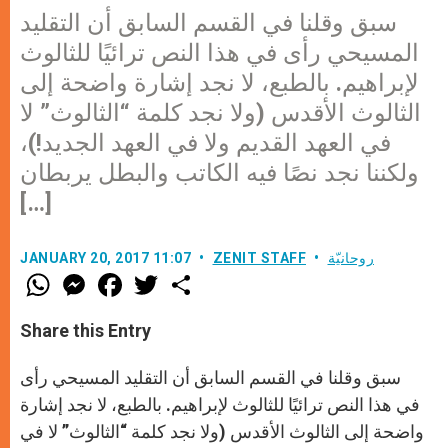
سبق وقلنا في القسم السابق أن التقليد
المسيحي رأى في هذا النص ترائيًا للثالوث
لإبراهيم. بالطبع، لا نجد إشارة واضحة إلى
الثالوث الأقدس (ولا نجد كلمة “الثالوث” لا
في العهد القديم ولا في العهد الجديد!)،
ولكننا نجد نصًا فيه الكاتب والبطل يربطان
[…]
روحانيّة
ZENIT STAFF
JANUARY 20, 2017 11:07
W
M
F
T
S
h
e
a
w
h
a
s
c
i
a
t
s
e
t
r
Share this Entry
s
e
b
t
e
A
n
o
e
p
g
o
r
سبق وقلنا في القسم السابق أن التقليد المسيحي رأى
p
e
k
r
في هذا النص ترائيًا للثالوث لإبراهيم. بالطبع، لا نجد إشارة
واضحة إلى الثالوث الأقدس (ولا نجد كلمة “الثالوث” لا في