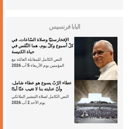
البابا فرنسيس
الإفخارستيّا وصلاة السّاعات، في
كلّ أسبوع وكلّ يوم، هما النَّفَس في
حياة الكنيسة
النص الكامل للمقابلة العامّة مع
المؤمنين يوم الأربعاء 5 آب 2026
عطاء الرّبّ يسوع هو عطاء شامل،
وأنّ عنايته بنا لا تغيب عنّا أبدًا
النص الكامل لصلاة التبشير الملائكي
يوم الأحد 2 آب 2026