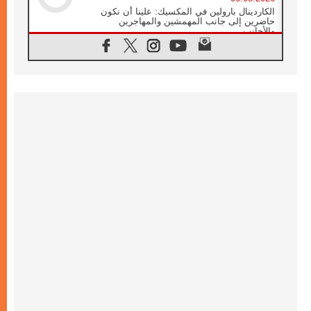
الكاردينال بارولين في المكسيك: علينا أن نكون
حاضرين إلى جانب المهمشين والمهاجرين
والأجانب
06.08.2026
البابا لاوُن الرابع عشر للشباب في أسيزي:
"أوروبا والعالم يبحثان اليوم عن قديسين جُدد
فيكم"
06.08.2026
البابا في أسيزي يتحدث إلى الشباب المشاركين
في لقاء الشباب الفرنسيسكاني
06.08.2026
البابا لاوُن الرابع عشر يبرق معزيا بوفاة
الكاردينال جوليو دوارتي لانغا
05.08.2026
في مقابلته العامة مع المؤمنين البابا لاوُن الرابع
عشر يواصل الحديث عن الدستور في الليتورجيا
المقدسة مسلطا الضوء على صلاة الكنيسة
05.08.2026
البابا لاوُن الرابع عشر يزور في تشرين الثاني
٢٠٢٦ أوروغواي والأرجنتين وبيرو
05.08.2026
خمسون عاما على استشهاد الأسقف الأرجنتيني
الطوباوي إنريكي أنجيليلي