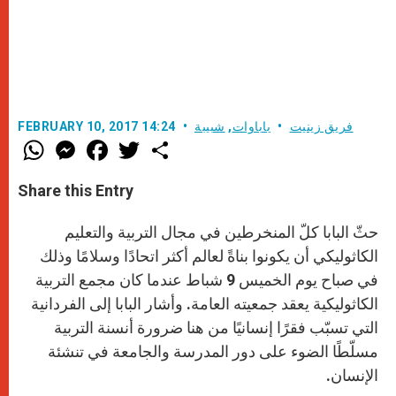
فريق زينيت
باباوات
,
شبيبة
FEBRUARY 10, 2017 14:24
W
M
F
T
S
h
e
a
w
h
a
s
c
i
a
t
s
e
t
r
Share this Entry
s
e
b
t
e
A
n
o
e
p
g
o
r
حثّ البابا كلّ المنخرطين في مجال التربية والتعليم
p
e
k
r
الكاثوليكي أن يكونوا بناةً لعالم أكثر اتحادًا وسلامًا وذلك
في صباح يوم الخميس 9 شباط عندما كان مجمع التربية
الكاثوليكية يعقد جمعيته العامة. وأشار البابا إلى الفردانية
التي تسبّب فقرًا إنسانيًا من هنا ضرورة أنسنة التربية
مسلّطًا الضوء على دور المدرسة والجامعة في تنشئة
الإنسان.