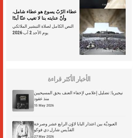
عطاء الرّبّ يسوع هو عطاء شامل،
وأنّ عنايته بنا لا تغيب عنّا أبدًا
النص الكامل لصلاة التبشير الملائكي
يوم الأحد 2 آب 2026
الأخبار الأكثر قراءة
نيجيريا: تضليل إعلامي لإخفاء العنف بحق المسيحيين
منذ عقود
15 May 2026
العبوديَّة بين اعتذار البابا لاوُن الرابع عشر وصرخة
القدِّيس شارل دي فوكو
27 May 2026