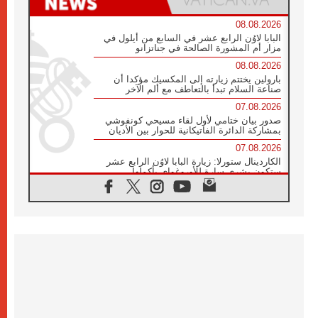
08.08.2026
البابا لاوُن الرابع عشر في السابع من أيلول في
مزار أم المشورة الصالحة في جناتزانو
08.08.2026
بارولين يختتم زيارته إلى المكسيك مؤكدا أن
صناعة السلام تبدأ بالتعاطف مع ألم الآخر
07.08.2026
صدور بيان ختامي لأول لقاء مسيحي كونفوشي
بمشاركة الدائرة الفاتيكانية للحوار بين الأديان
07.08.2026
الكاردينال ستورلا: زيارة البابا لاوُن الرابع عشر
ستكون بشرى سارة للأوروغواي بأكملها
07.08.2026
الفاتيكان يعلن برنامج الزيارة الرسولية للبابا لاوُن
الرابع عشر إلى فرنسا
07.08.2026
في الذكرى الـ ٨١ لحادثة هيروشيما الكنيسة في
اليابان تنظم ١٠ أيام للصلاة على نية السلام
07.08.2026
الكنيسة في الأوروغواي: زيارة البابا ستعزز
الإيمان والرجاء
06.08.2026