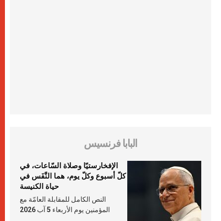
البابا فرنسيس
الإفخارستيّا وصلاة السّاعات، في
كلّ أسبوع وكلّ يوم، هما النَّفَس في
حياة الكنيسة
النص الكامل للمقابلة العامّة مع
المؤمنين يوم الأربعاء 5 آب 2026