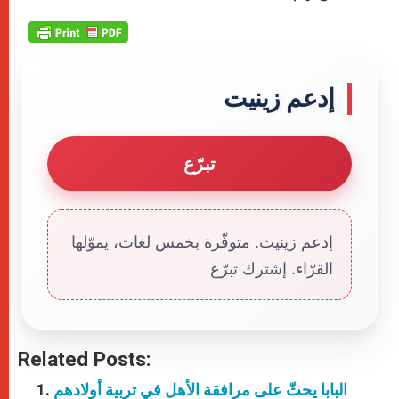
إدعم زينيت
تبرّع
إدعم زينيت. متوفّرة بخمس لغات، يموّلها
القرّاء. إشترك تبرّع
Related Posts:
البابا يحثّ على مرافقة الأهل في تربية أولادهم