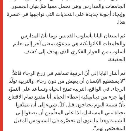
الجامعات والمدارس وهي تحمل معها همّ بنيان الجسور
وإيجاد أجوبة جديدة على التحديات التي نواجهها في عصرنا
هذا.
ثم استعان البابا بأسلوب القديس توما بأنّ المدارس
والجامعات الكاثوليكية هي مدعوّة بمعنى آخر إلى تعليم
أسلوب من الحوار الفكري الذي يهدف إلى كشف
الحقيقة.
ثم أشار البابا إلى أنّ الرتبية تساهم في زرع الرجاء قائلاً:
“لا يستطيع الإنسان أن يعيش من دون رجاء، والتربية تولّد
الرجاء. في الواقع، التربية تمنح الحياة وتساعد على النموّ،
إنها جزء من ديناميكية إعطاء الحياة. أنا مقتنع تمام الاقتناع
بأنّ شبيبة اليوم يحتاجون قبل كلّ شيء إلى أن يتمتّعوا
بحياة تبني المستقبل. لذا على المعلّمين أن يصغوا إلى
الشبيبة وهذا ما ننوي أن نحضّره في السينودس المقبل
المخصّص لهم”.