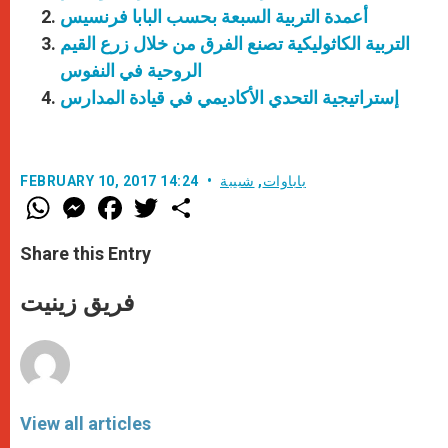
أعمدة التربية السبعة بحسب البابا فرنسيس
التربية الكاثوليكية تصنع الفرق من خلال زرع القيم
الروحية في النفوس
إستراتيجية التحدي الأكاديمي في قيادة المدارس
باباوات
,
شبيبة
FEBRUARY 10, 2017 14:24
W
M
F
T
S
h
e
a
w
h
a
s
c
i
a
t
s
e
t
r
Share this Entry
s
e
b
t
e
A
n
o
e
p
g
o
r
فريق زينيت
p
e
k
r
View all articles