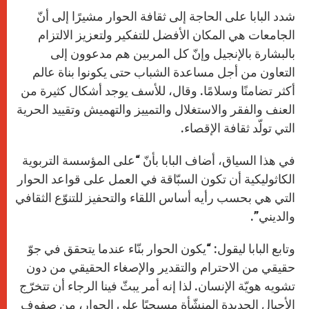
شدد البابا على الحاجة إلى ثقافة الحوار مشيرًا إلى أنّ
الجامعات هي المكان الأفضل للتفكير ولتعزيز الالتزام
بالبشارة بالإنجيل وإنّ كل المربين هم مدعوون إلى
التعاون من أجل مساعدة الشباب حتى يكونوا بناة عالم
أكثر تضامنًا وسلامًا. وقال، للأسف يوجد أشكال كثيرة من
العنف والفقر والاستغلال والتمييز والتهميش وتقييد الحرية
التي تولّد ثقافة الإقصاء.
في هذا السياق، أضاف البابا بأنّ “على المؤسسة التربوية
الكاثوليكية أن تكون السبّاقة في العمل على قواعد الحوار
التي هي بحسب رأيه أساس اللقاء والتحفيز للتنوّع الثقافي
والديني”.
وتابع البابا ليقول: “يكون الحوار بنّاء عندما يتحقق في جوّ
حقيقي من الاحترام والتقدير والإصغاء الحقيقي من دون
تشويه هويّة الإنسان. لذا إنه أمر يبثّ فينا الرجاء أن تتخرّج
الأجيال الجديدة المنشّأة مسيحيًا على الحوار، من صفوف