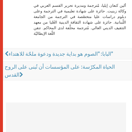
ألين كنعان إيليا، مُترجمة ومديرة تحرير القسم العربي في
وكالة زينيت. حائزة على شهادة تعليمية في الترجمة وعلى
دبلوم دراسات عليا متخصّصة في الترجمة من الجامعة
اللّبنانية. حائزة على شهادة الثقافة الدينية العُليا من معهد
التثقيف الديني العالي. مُترجمة محلَّفة لدى المحاكم. تتقن
اللّغة الإيطاليّة
البابا: "الصوم هو بداية جديدة ودعوة ملحّة للاهتداء"
الحياة المكرّسة: على المؤسسات أن تُبنى على الروح
القدس