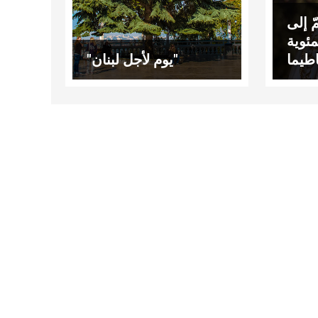
ّ إلى
مئوية
طيما
"يوم لأجل لبنان"