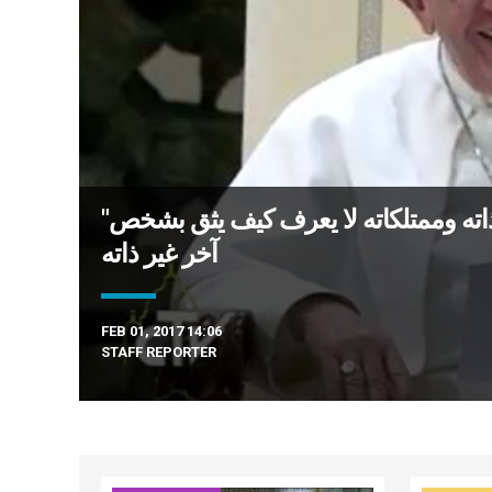
"البابا فرنسيس: "قلب متواضع وفقير لأنّ من قد امتلأ بذاته وممتلكاته لا يعرف كيف يثق بشخص
آخر غير ذاته
FEB 01, 2017 14:06
STAFF REPORTER