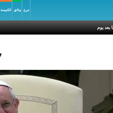
تبرع
وثائق
الكنيسة و
7