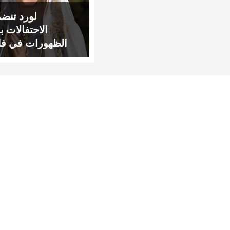
لورد تنضم
الاحتفالات ب
الظهورات في فا