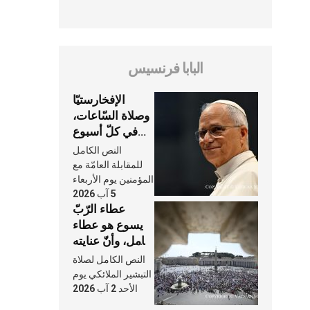
البابا فرنسيس
الإفخارستيّا
وصلاة السّاعات،
في كلّ أسبوع
وكلّ يوم، هما
النص الكامل
النَّفَس في حياة
للمقابلة العامّة مع
الكنيسة
المؤمنين يوم الأربعاء
5 آب 2026
عطاء الرّبّ
يسوع هو عطاء
شامل، وأنّ عنايته
بنا لا تغيب عنّا
النص الكامل لصلاة
أبدًا
التبشير الملائكي يوم
الأحد 2 آب 2026