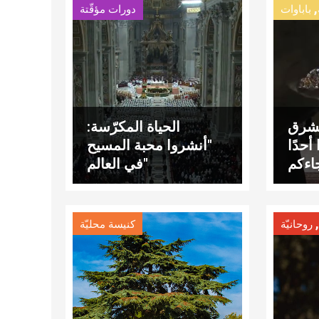
,
باباوات
دورات مؤقّتة
لشرق
الحياة المكرّسة:
أحدًا
"أنشروا محبة المسيح
في العالم"
روحانيّة
كنيسة محليّة