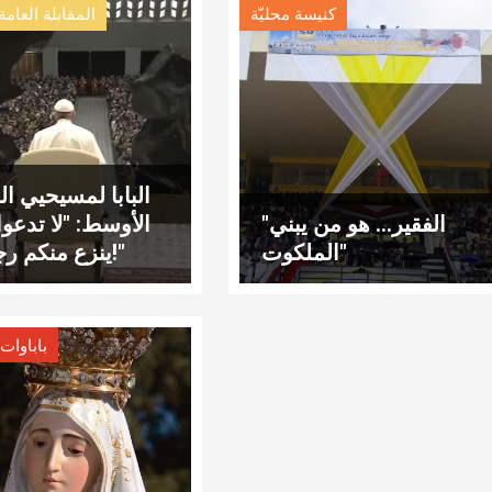
كنيسة محليّة
المقابلة العامة
البابا لمسيحيي ا
"الفقير… هو من يبني
الأوسط: "لا تدعوا 
الملكوت"
ينزع منكم رجاءكم!"
,
باباوات