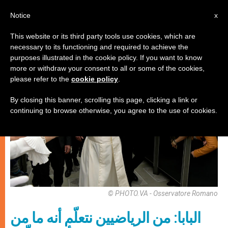
AR
Notice
x
This website or its third party tools use cookies, which are
necessary to its functioning and required to achieve the
,
إيكولوجيا شاملة
باباوات
purposes illustrated in the cookie policy. If you want to know
more or withdraw your consent to all or some of the cookies,
please refer to the
cookie policy
.
By closing this banner, scrolling this page, clicking a link or
continuing to browse otherwise, you agree to the use of cookies.
© PHOTO.VA - Osservatore Romano
البابا: من الرياضيين نتعلّم أنه ما من