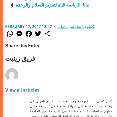
البابا: الرياضة قناة لتعزيز السلام والوحدة
إيكولوجيا شاملة
,
باباوات
FEBRUARY 17, 2017 18:47
W
M
F
T
S
h
e
a
w
h
a
s
c
i
a
t
s
e
t
r
Share this Entry
s
e
b
t
e
A
n
o
e
p
g
o
r
فريق زينيت
p
e
k
r
View all articles
ألين كنعان إيليا، مُترجمة ومديرة تحرير القسم العربي في
وكالة زينيت. حائزة على شهادة تعليمية في الترجمة وعلى
دبلوم دراسات عليا متخصّصة في الترجمة من الجامعة
اللّبنانية. حائزة على شهادة الثقافة الدينية العُليا من معهد