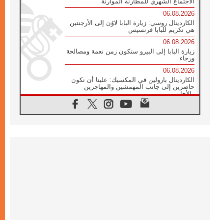
الاجتماع الشهري للمطارنة الموارنة
06.08.2026
الكاردينال روسي: زيارة البابا لاوُن إلى الأرجنتين
هي تكريم للبابا فرنسيس
06.08.2026
زيارة البابا إلى البيرو ستكون زمن نعمة ومصالحة
ورجاء
06.08.2026
الكاردينال بارولين في المكسيك: علينا أن نكون
حاضرين إلى جانب المهمشين والمهاجرين
والأجانب
06.08.2026
البابا لاوُن الرابع عشر للشباب في أسيزي:
"أوروبا والعالم يبحثان اليوم عن قديسين جُدد
فيكم"
06.08.2026
البابا في أسيزي يتحدث إلى الشباب المشاركين
في لقاء الشباب الفرنسيسكاني
06.08.2026
البابا لاوُن الرابع عشر يبرق معزيا بوفاة
الكاردينال جوليو دوارتي لانغا
05.08.2026
في مقابلته العامة مع المؤمنين البابا لاوُن الرابع
عشر يواصل الحديث عن الدستور في الليتورجيا