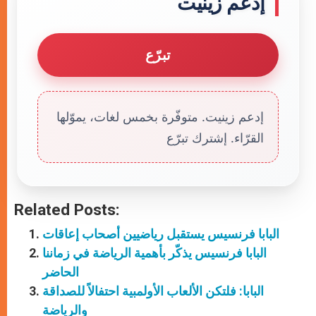
إدعم زينيت
تبرّع
إدعم زينيت. متوفّرة بخمس لغات، يموّلها
القرّاء. إشترك تبرّع
Related Posts:
البابا فرنسيس يستقبل رياضيين أصحاب إعاقات
البابا فرنسيس يذكّر بأهمية الرياضة في زماننا
الحاضر
البابا: فلتكن الألعاب الأولمبية احتفالاً للصداقة
والرياضة