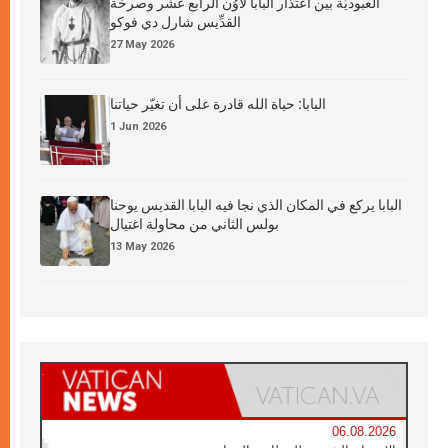
العبوديَّة بين اعتذار البابا لاوُن الرابع عشر وصرخة
القدِّيس شارل دي فوكو
27 May 2026
البابا: حياة الله قادرة على أن تغيّر حياتنا
1 Jun 2026
البابا يركع في المكان الذي نجا فيه البابا القديس يوحنا
بولس الثاني من محاولة اغتيال
13 May 2026
06.08.2026