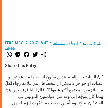
فريق زينيت
إيكولوجيا شاملة
,
FEBRUARY 17, 2017 18:47
باباوات
W
M
F
T
S
h
e
a
w
h
a
s
c
i
a
t
s
e
t
r
Share this Entry
s
e
b
t
e
A
n
o
e
p
g
o
r
“إنّ الرياضيين والمساعدين يبيّنون لنا أنه ما من عوائق أو
p
e
k
r
عقبات أو حواجز لا يمكن أن نتخطّاها. أنتم علامة رجاء لكلّ
من يلتزمون بمجتمع أكثر شموليًا”. قال البابا فرنسيس هذا
بينما كان يتوجّه إلى وفد من الأولمبيين الدوليين في
الفاتيكان صباح يوم أمس بحسب ما ذكرت الزميلة من