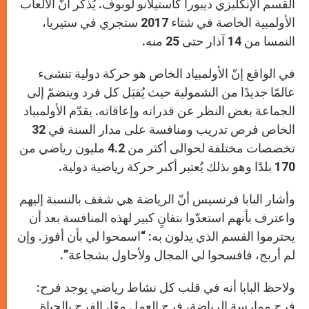
القسم الإنكليزي ديبورا كاستيلانو لوبوف. يُذكر أنّ الألعاب
الأولمبية الخاصة في شتاء 2017 ستجري في ستيريا،
النمسا من 14 آذار حتى 25 منه.
في الواقع إنّ الأولمبياد الخاص هو حركة دولية تنشىء
عالمًا جديدًا من الشمولية حيث يُقبَل كل فرد وينضمّ إلى
الجماعة بغض النظر عن قدراته وإعاقاته. يقدّم الأولمبياد
الخاص فرص تدريب ومنافسة على مدار السنة في 32
تخصصات مختلفة لحوالى أكثر من 4.2 مليون رياضي من
170 بلدًا وهو بذلك يُعتبر أكبر حركة رياضية دولية.
وأشار البابا فرنسيس أنّ الرياضة هي شغف بالنسبة إليهم
واعترف بأنهم استعدّوا بتفانٍ كبير لهذه المنافسة بعد أن
يحترموا القسم الذي يدلون به: “اسمحوا لي بأن أفوز. وإن
لم أربح، فافسحوا لي المجال ولأحاول بشجاعة”.
ولاحظ البابا أنه في قلب كل نشاط رياضي يوجد فرح:
فرح ممارسة الرياضة، فرح العمل معًا، الفرح بالحياة