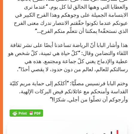
والعطايا التي وهبها الخالق لنا كل يوم. “عندما نرى
الابتسامة الجميلة على وجوهكم وهذا الفرح الكبير في
عيونكم عندما تكونوا حقّقتم الانتصار ندرك معنى الفرح
الذي نستحقّه! يمكننا أن نتعلّم منكم الفرح…”
هذا وأشار البابا أنّ الرياضة تساعدنا أيضًا على نشر ثقافة
اللقاء والتضامن وقال: “كلّ حياة هي ثمينة، كلّ شخص هو
عطية والإدماج يغني كلّ جماعة ومجتمع. هذه هي
رسالتكم للعالم، لعالم من دون حدود، لا يقصي أحدًا”.
وختم البابا فرنسيس مصلّيًا: “أكلكم إلى حماية مريم كليّة
القداسة وأمنحكم مع عائلاتكم فيض البركات الإلهية.
وأرجوكم أن تصلّوا من أجلي. شكرًا!”