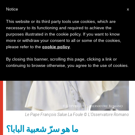
AR
Notice
x
This website or its third party tools use cookies, which are
necessary to its functioning and required to achieve the
باباوات
purposes illustrated in the cookie policy. If you want to know
more or withdraw your consent to all or some of the cookies,
please refer to the
cookie policy
.
By closing this banner, scrolling this page, clicking a link or
continuing to browse otherwise, you agree to the use of cookies.
Le Pape François Salue La Foule © L'Osservatore Romano
ما هو سرّ شعبية البابا؟