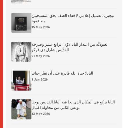
نيجيريا: تضليل إعلامي لإخفاء العنف بحق المسيحيين
منذ عقود
15 May 2026
العبوديَّة بين اعتذار البابا لاوُن الرابع عشر وصرخة
القدِّيس شارل دي فوكو
27 May 2026
البابا: حياة الله قادرة على أن تغيّر حياتنا
1 Jun 2026
البابا يركع في المكان الذي نجا فيه البابا القديس يوحنا
بولس الثاني من محاولة اغتيال
13 May 2026