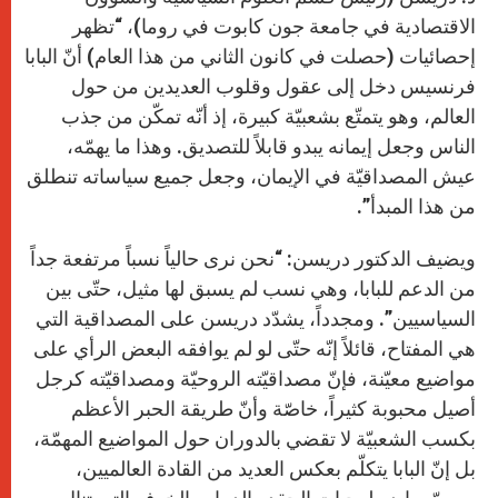
الاقتصادية في جامعة جون كابوت في روما)، “تظهر
إحصائيات (حصلت في كانون الثاني من هذا العام) أنّ البابا
فرنسيس دخل إلى عقول وقلوب العديدين من حول
العالم، وهو يتمتّع بشعبيّة كبيرة، إذ أنّه تمكّن من جذب
الناس وجعل إيمانه يبدو قابلاً للتصديق. وهذا ما يهمّه،
عيش المصداقيّة في الإيمان، وجعل جميع سياساته تنطلق
من هذا المبدأ”.
ويضيف الدكتور دريسن: “نحن نرى حالياً نسباً مرتفعة جداً
من الدعم للبابا، وهي نسب لم يسبق لها مثيل، حتّى بين
السياسيين”. ومجدداً، يشدّد دريسن على المصداقية التي
هي المفتاح، قائلاً إنّه حتّى لو لم يوافقه البعض الرأي على
مواضيع معيّنة، فإنّ مصداقيّته الروحيّة ومصداقيّته كرجل
أصيل محبوبة كثيراً، خاصّة وأنّ طريقة الحبر الأعظم
بكسب الشعبيّة لا تقضي بالدوران حول المواضيع المهمّة،
بل إنّ البابا يتكلّم بعكس العديد من القادة العالميين،