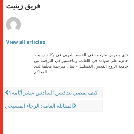
p
g
o
r
فريق زينيت
p
e
k
r
View all articles
ندى بطرس مترجمة في القسم العربي في وكالة زينيت،
حائزة على شهادة في اللغات، وماجستير في الترجمة من
جامعة الروح القدس، الكسليك - لبنان مترجمة محلّفة لدى
المحاكم
كيف يمضي بندكتس السادس عشر أيّامه؟
المقابلة العامة: الرجاء المسيحي