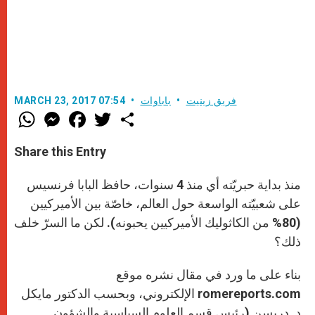
فريق زينيت
باباوات
MARCH 23, 2017 07:54
W
M
F
T
S
h
e
a
w
h
a
s
c
i
a
t
s
e
t
r
Share this Entry
s
e
b
t
e
A
n
o
e
p
g
o
r
منذ بداية حبريّته أي منذ 4 سنوات، حافظ البابا فرنسيس
p
e
k
r
على شعبيّته الواسعة حول العالم، خاصّة بين الأميركيين
(80% من الكاثوليك الأميركيين يحبونه). لكن ما السرّ خلف
ذلك؟
بناء على ما ورد في مقال نشره موقع
romereports.com الإلكتروني، وبحسب الدكتور مايكل
د. دريسن (رئيس قسم العلوم السياسية والشؤون