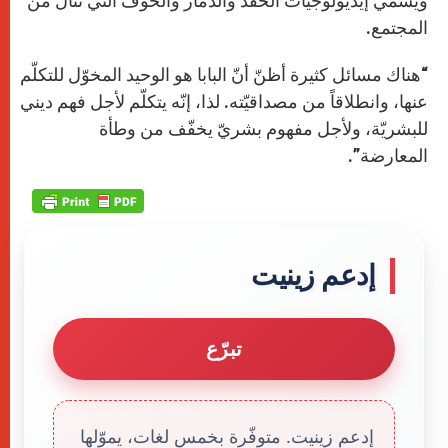
ويسمّي إيديولوجيات الحقد والدمار والخوف التي تنال من
المجتمع.
“هناك مسائل كثيرة أظنّ أنّ البابا هو الوحيد المخوّل للتكلّم
عنها، وانطلاقاً من مصداقيّته. لذا، إنّه يتكلّم لأجل فهم ديني
للبشريّة، ولأجل مفهوم بشريّ يخفّف من وطأة
المعارضة”.
إدعم زينيت
تبرّع
إدعم زينيت. متوفّرة بخمس لغات، يموّلها