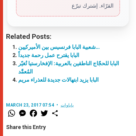
القرّاء. إشترك تبرّع
Related Posts:
شعبية البابا فرنسيس بين الأميركيين…
البابا يقترح عمل رحمة جديداً
البابا للحجّاج الناطقين بالعربية: الإفخارستيا تُغيّر
المُعمَّد
البابا يزيد ابتهالات جديدة للعذراء مريم
باباوات
MARCH 23, 2017 07:54
W
M
F
T
S
h
e
a
w
h
a
s
c
i
a
t
s
e
t
r
Share this Entry
s
e
b
t
e
A
n
o
e