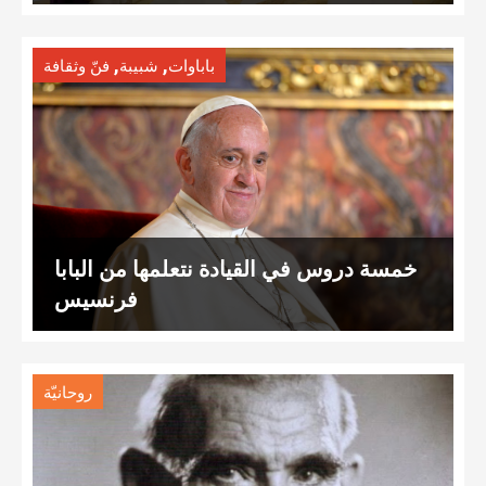
,
,
باباوات
شبيبة
فنّ وثقافة
خمسة دروس في القيادة نتعلمها من البابا
فرنسيس
روحانيّة