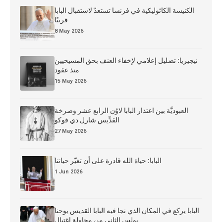
الكنيسة الكاثوليكية في فرنسا تستعدّ لاستقبال البابا
قريبًا
8 May 2026
نيجيريا: تضليل إعلامي لإخفاء العنف بحق المسيحيين
منذ عقود
15 May 2026
العبوديَّة بين اعتذار البابا لاوُن الرابع عشر وصرخة
القدِّيس شارل دي فوكو
27 May 2026
البابا: حياة الله قادرة على أن تغيّر حياتنا
1 Jun 2026
البابا يركع في المكان الذي نجا فيه البابا القديس يوحنا
بولس الثاني من محاولة اغتيال