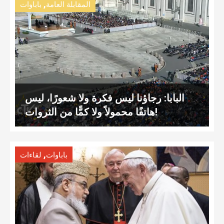
,
المقابلة العامة
باباوات
البابا: رجاؤنا ليس فكرة ولا شعورًا، ليس
هاتفًا محمولاً ولا كمًّا من الثروات!
,
باباوات
لقاءات