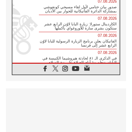
07.08.2026
صدور بيان ختامي لأول لقاء مسيحي كونفوشي
بمشاركة الدائرة الفاتيكانية للحوار بين الأديان
07.08.2026
الكاردينال ستورلا: زيارة البابا لاوُن الرابع عشر
ستكون بشرى سارة للأوروغواي بأكملها
07.08.2026
الفاتيكان يعلن برنامج الزيارة الرسولية للبابا لاوُن
الرابع عشر إلى فرنسا
07.08.2026
في الذكرى الـ ٨١ لحادثة هيروشيما الكنيسة في
اليابان تنظم ١٠ أيام للصلاة على نية السلام
07.08.2026
الكنيسة في الأوروغواي: زيارة البابا ستعزز
الإيمان والرجاء
06.08.2026
الاجتماع الشهري للمطارنة الموارنة
06.08.2026
الكاردينال روسي: زيارة البابا لاوُن إلى الأرجنتين
هي تكريم للبابا فرنسيس
06.08.2026
زيارة البابا إلى البيرو ستكون زمن نعمة ومصالحة
ورجاء