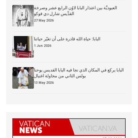
العبوديَّة بين اعتذار البابا لاوُن الرابع عشر وصرخة
القدِّيس شارل دي فوكو
27 May 2026
البابا: حياة الله قادرة على أن تغيّر حياتنا
1 Jun 2026
البابا يركع في المكان الذي نجا فيه البابا القديس يوحنا
بولس الثاني من محاولة اغتيال
13 May 2026