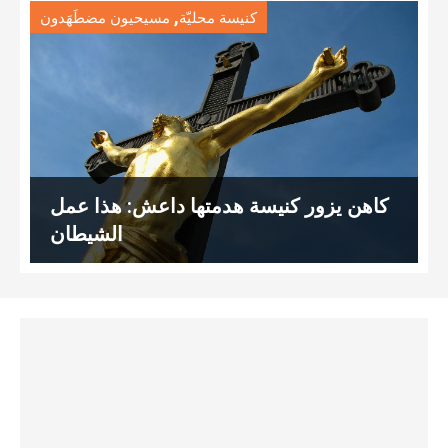
,
كنيسة محليّة
مسيحيون مضطَهَدون
كاهن يزور كنيسة هدمتها داعش: هذا عمل
الشيطان