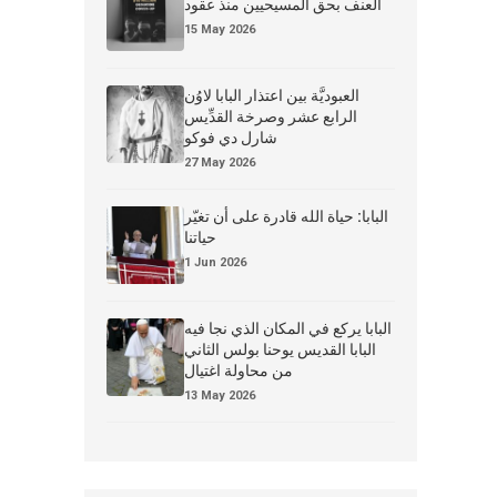
العنف بحق المسيحيين منذ عقود
15 May 2026
العبوديَّة بين اعتذار البابا لاوُن
الرابع عشر وصرخة القدِّيس
شارل دي فوكو
27 May 2026
البابا: حياة الله قادرة على أن تغيّر
حياتنا
1 Jun 2026
البابا يركع في المكان الذي نجا فيه
البابا القديس يوحنا بولس الثاني
من محاولة اغتيال
13 May 2026