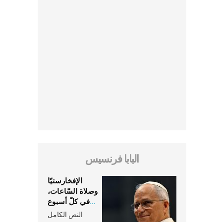
البابا فرنسيس
الإفخارستيّا
وصلاة السّاعات،
في كلّ أسبوع
وكلّ يوم، هما
النص الكامل