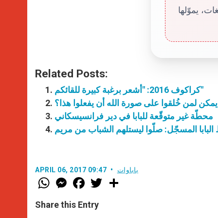
ت، يموّلها
Related Posts:
كراكوف 2016: "أشعر برغبة كبيرة للقائكم"
مكن لمن خُلقوا على صورة الله أن يفعلوا هذا؟
محطّة غير متوقّعة للبابا في دير فرانسيسكاني
لبابا المسجّل: صلّوا ليستلهم الشباب من مريم
باباوات
APRIL 06, 2017 09:47
W
M
F
T
S
h
e
a
w
h
a
s
c
i
a
t
s
e
t
r
Share this Entry
s
e
b
t
e
A
n
o
e