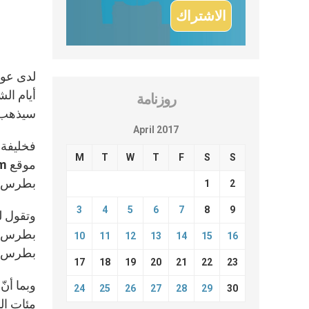
لدى عود
روزنامة
سيذهب،
April 2017
فخليفة 
M
T
W
T
F
S
S
بطرس ال
1
2
3
4
5
6
7
8
9
وتقول ل
بطرس خل
10
11
12
13
14
15
16
بطرس لل
17
18
19
20
21
22
23
وبما أنّ
24
25
26
27
28
29
30
مئات ال