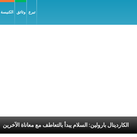
تبرع
وثائق
الكنيسة و
سوليّة
الكاردينال بارولين: السلام يبدأ بالتعاطف مع معا