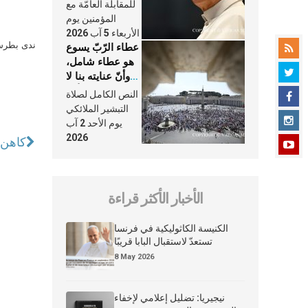
النَّفَس في حياة
للمقابلة العامّة مع
الكنيسة
المؤمنين يوم
الأربعاء 5 آب 2026
ندى بطرس 
عطاء الرّبّ يسوع
هو عطاء شامل،
وأنّ عنايته بنا لا
تغيب عنّا أبدًا
النص الكامل لصلاة
التبشير الملائكي
يوم الأحد 2 آب
2026
كاهن 
الأخبار الأكثر قراءة
الكنيسة الكاثوليكية في فرنسا
تستعدّ لاستقبال البابا قريبًا
8 May 2026
نيجيريا: تضليل إعلامي لإخفاء