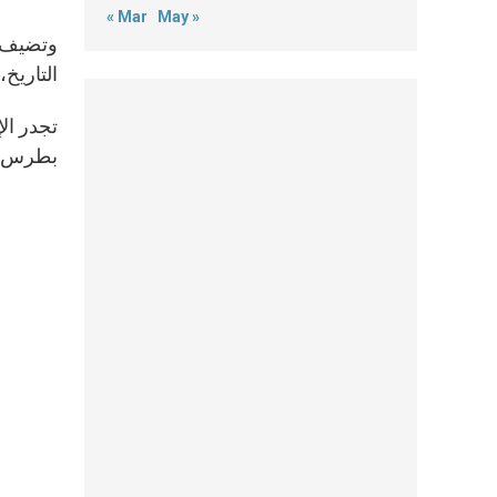
« Mar
May »
وتضيف دو
التاريخ
بطرس للم