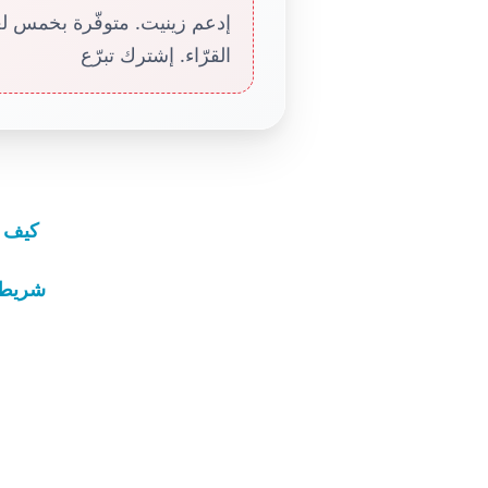
إدعم زينيت. متوفّرة بخمس لغا
القرّاء. إشترك تبرّع
كيف ي
شريط ا