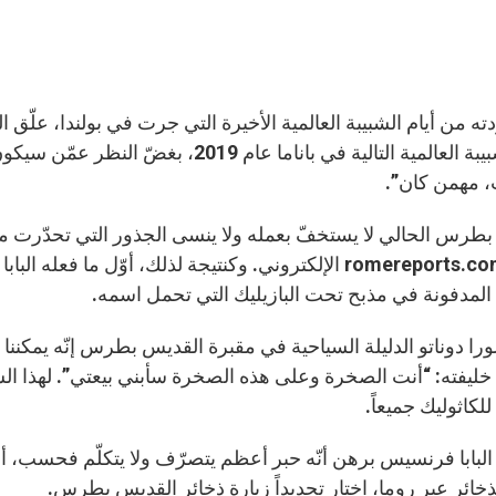
ته من أيام الشبيبة العالمية الأخيرة التي جرت في بولندا، عل
أيام الشبيبة العالمية التالية في باناما 
 مهمن كان”.
بطرس الحالي لا يستخفّ بعمله ولا ينسى الجذور التي تحدّرت منها
موقع romereports.com الإلكتروني. وكنتيجة لذلك، أوّل 
مدفونة في مذبح تحت البازيليك التي تحمل اسمه.
ورا دوناتو الدليلة السياحية في مقبرة القديس بطرس إنّه يمكننا 
يفته: “أنت الصخرة وعلى هذه الصخرة سأبني بيعتي”. لهذا السب
كاثوليك جميعاً.
 البابا فرنسيس برهن أنّه حبر أعظم يتصرّف ولا يتكلّم فحسب، أرا
ذخائر عبر روما، اختار تحديداً زيارة ذخائر القديس بطرس.