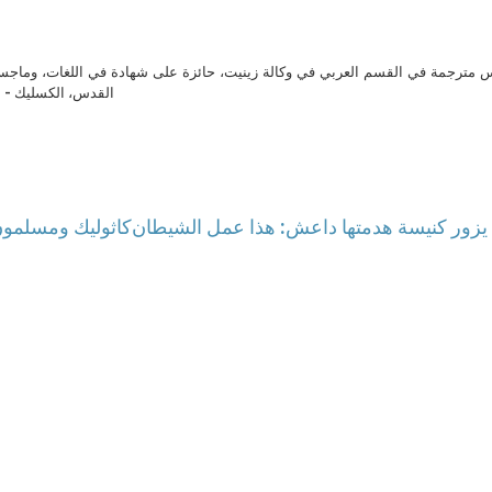
مترجمة في القسم العربي في وكالة زينيت، حائزة على شهادة في اللغات، وماجست
القدس، الكسليك - ل
يزور كنيسة هدمتها داعش: هذا عمل الشيطان
كاثوليك ومسلمون: