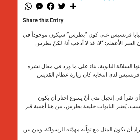
W
M
F
T
S
h
e
a
w
h
a
s
c
i
a
t
s
e
t
r
Share this Entry
s
e
b
t
e
A
n
o
e
p
g
o
r
ّق البابا فرنسيس على كون “بطرس” سيكون موجوداً في
p
e
k
عام 2019، بغضّ النظر عمّن سيكون الحبر الأعظم: “لا، قد لا أذهب أنا، لكنّ بطرس
r
 السلالة البابوية، بناء على ما ورد في مقال نشره
ما فعله البابا فرنسيس لدى انتخابه كان زيارة عظام القديس
أن نقرأ في إنجيل متى أنّ يسوع اختار أن يكون
ب، يُعتبر البابوات خليفة بطرس، من هنا أهمية قبر
د أن يكون المثل مع تولّيه مهمّته الرسوليّة. ومن بين