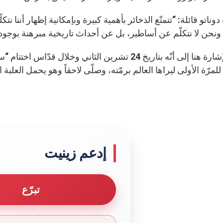
ناتو قائلة: “تتمتّع الذخائر بأهمية كبيرة وبإمكانية إظهار أننا نت
، ونحن لا نتكلّم عن أساطير، بل عن أحداث تاريخية مبرهنة بوجود
تجدر الإشارة هنا إلى أنّه بتاريخ 24 تشرين الثاني 
رّة الأولى ليراها العالم برمّته، وصلّى لاحقاً وهو يحمل العلبة
إدعم زينيت
تبرّع