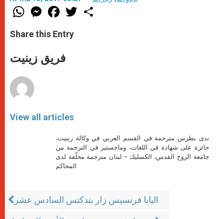
W
M
F
T
S
h
e
a
w
h
a
s
c
i
a
t
s
e
t
r
Share this Entry
s
e
b
t
e
A
n
o
e
p
g
o
r
فريق زينيت
p
e
k
r
View all articles
ندى بطرس مترجمة في القسم العربي في وكالة زينيت،
حائزة على شهادة في اللغات، وماجستير في الترجمة من
جامعة الروح القدس، الكسليك - لبنان مترجمة محلّفة لدى
المحاكم
البابا فرنسيس زار بندكتس السادس عشر