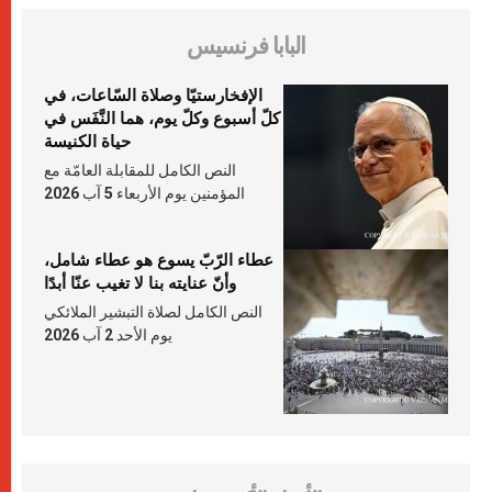
البابا فرنسيس
الإفخارستيّا وصلاة السّاعات، في
كلّ أسبوع وكلّ يوم، هما النَّفَس في
حياة الكنيسة
النص الكامل للمقابلة العامّة مع
المؤمنين يوم الأربعاء 5 آب 2026
عطاء الرّبّ يسوع هو عطاء شامل،
وأنّ عنايته بنا لا تغيب عنّا أبدًا
النص الكامل لصلاة التبشير الملائكي
يوم الأحد 2 آب 2026