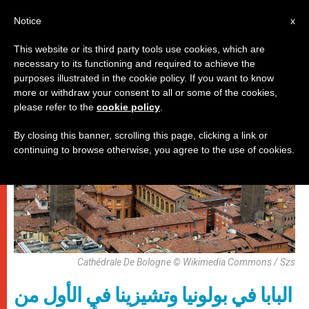
AR
Notice
x
This website or its third party tools use cookies, which are
necessary to its functioning and required to achieve the
,
باباوات
زيارات
purposes illustrated in the cookie policy. If you want to know
more or withdraw your consent to all or some of the cookies,
please refer to the
cookie policy
.
By closing this banner, scrolling this page, clicking a link or
continuing to browse otherwise, you agree to the use of cookies.
Cathédrale De Bologne © Wikimedia Commons / Szs
البابا في بولونيا وتشيزينا في الأول من