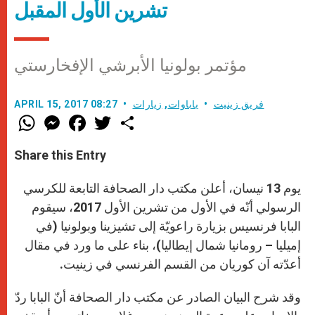
تشرين الأول المقبل
مؤتمر بولونيا الأبرشي الإفخارستي
فريق زينيت
باباوات
,
زيارات
APRIL 15, 2017 08:27
W
M
F
T
S
h
e
a
w
h
a
s
c
i
a
t
s
e
t
r
Share this Entry
s
e
b
t
e
A
n
o
e
p
g
o
r
يوم 13 نيسان، أعلن مكتب دار الصحافة التابعة للكرسي
p
e
k
r
الرسولي أنّه في الأول من تشرين الأول 2017، سيقوم
البابا فرنسيس بزيارة راعويّة إلى تشيزينا وبولونيا (في
إميليا – رومانيا شمال إيطاليا)، بناء على ما ورد في مقال
أعدّته آن كوريان من القسم الفرنسي في زينيت.
وقد شرح البيان الصادر عن مكتب دار الصحافة أنّ البابا ردّ