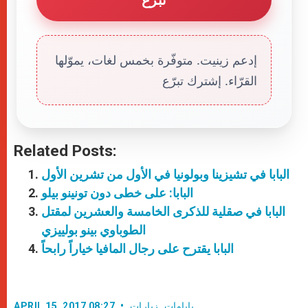
إدعم زينيت. متوفّرة بخمس لغات، يموّلها
القرّاء. إشترك تبرّع
Related Posts:
البابا في تشيزينا وبولونيا في الأول من تشرين الأول
البابا: على خطى دون تونينو بيلو
البابا في صقلية للذكرى الخامسة والعشرين لمقتل
الطوباوي بينو بولييزي
البابا يقترح على رجال المافيا خياراً رابحاً
باباوات
,
زيارات
APRIL 15, 2017 08:27