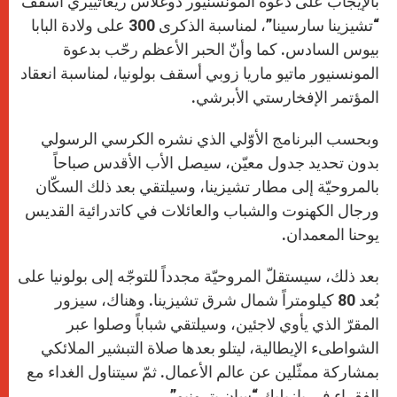
بالإيجاب على دعوة المونسنيور دوغلاس ريغاتييري أسقف
“تشيزينا سارسينا”، لمناسبة الذكرى 300 على ولادة البابا
بيوس السادس. كما وأنّ الحبر الأعظم رحّب بدعوة
المونسنيور ماتيو ماريا زوبي أسقف بولونيا، لمناسبة انعقاد
المؤتمر الإفخارستي الأبرشي.
وبحسب البرنامج الأوّلي الذي نشره الكرسي الرسولي
بدون تحديد جدول معيّن، سيصل الأب الأقدس صباحاً
بالمروحيّة إلى مطار تشيزينا، وسيلتقي بعد ذلك السكّان
ورجال الكهنوت والشباب والعائلات في كاتدرائية القديس
يوحنا المعمدان.
بعد ذلك، سيستقلّ المروحيّة مجدداً للتوجّه إلى بولونيا على
بُعد 80 كيلومتراً شمال شرق تشيزينا. وهناك، سيزور
المقرّ الذي يأوي لاجئين، وسيلتقي شباباً وصلوا عبر
الشواطىء الإيطالية، ليتلو بعدها صلاة التبشير الملائكي
بمشاركة ممثّلين عن عالم الأعمال. ثمّ سيتناول الغداء مع
الفقراء في بازيليك “سان بترونيو”.