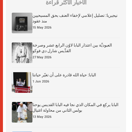
الأخبار الأكثر قراءة
نيجيريا: تضليل إعلامي لإخفاء العنف بحق المسيحيين
منذ عقود
15 May 2026
العبوديَّة بين اعتذار البابا لاوُن الرابع عشر وصرخة
القدِّيس شارل دي فوكو
27 May 2026
البابا: حياة الله قادرة على أن تغيّر حياتنا
1 Jun 2026
البابا يركع في المكان الذي نجا فيه البابا القديس يوحنا
بولس الثاني من محاولة اغتيال
13 May 2026