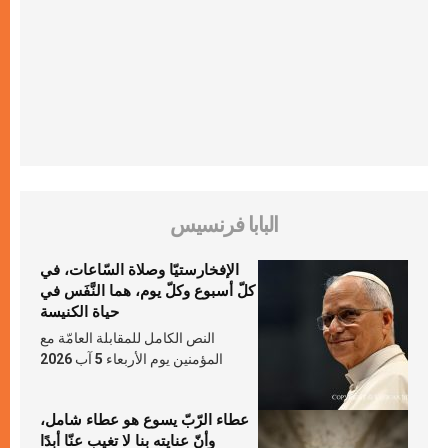
البابا فرنسيس
الإفخارستيّا وصلاة السّاعات، في
كلّ أسبوع وكلّ يوم، هما النَّفَس في
حياة الكنيسة
النص الكامل للمقابلة العامّة مع
المؤمنين يوم الأربعاء 5 آب 2026
عطاء الرّبّ يسوع هو عطاء شامل،
وأنّ عنايته بنا لا تغيب عنّا أبدًا