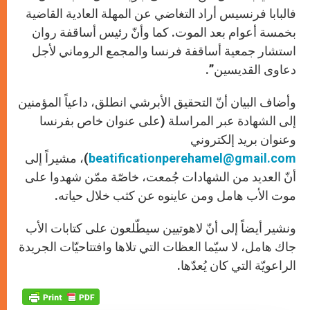
فالبابا فرنسيس أراد التغاضي عن المهلة العادية القاضية
بخمسة أعوام بعد الموت. كما وأنّ رئيس أساقفة روان
استشار جمعية أساقفة فرنسا والمجمع الروماني لأجل
دعاوى القديسين”.
وأضاف البيان أنّ التحقيق الأبرشي انطلق، داعياً المؤمنين
إلى الشهادة عبر المراسلة (على عنوان خاص بفرنسا
وعنوان بريد إلكتروني
beatificationperehamel@gmail.com
)، مشيراً إلى
أنّ العديد من الشهادات جُمعت، خاصّة ممّن شهدوا على
موت الأب هامل ومن عاينوه عن كثب خلال حياته.
ونشير أيضاً إلى أنّ لاهوتيين سيطّلعون على كتابات الأب
جاك هامل، لا سيّما العظات التي تلاها وافتتاحيّات الجريدة
الراعويّة التي كان يُعدّها.