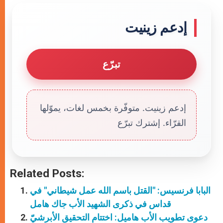
إدعم زينيت
تبرّع
إدعم زينيت. متوفّرة بخمس لغات، يموّلها
القرّاء. إشترك تبرّع
Related Posts:
البابا فرنسيس: "القتل باسم الله عمل شيطاني" في
قداس في ذكرى الشهيد الأب جاك هامل
دعوى تطويب الأب هاميل: اختتام التحقيق الأبرشيّ