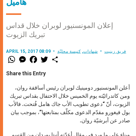
هاميل
إعلان المونسنيور لوبران خلال قداس
تبريك الزيوت
فريق زينيت
شهادات
,
كنيسة محليّة
APRIL 15, 2017 08:09
W
M
F
T
S
h
e
a
w
h
a
s
c
i
a
t
s
e
t
r
Share this Entry
s
e
b
t
e
A
n
o
e
p
g
o
r
أعلن المونسنيور دومينيك لوبران رئيس أساقفة روان،
p
e
k
r
ومن كاتدرائيّته يوم الخميس خلال الاحتفال بقداس تبريك
الزيوت، أنّ “دعوى تطويب الأب جاك هامل فُتحت. فالأب
بول فيغورو مقدّم الدعوى مكلّف بمتابعتها”، بموجب بيان
صادر عن أبرشيّة روان.
وبناء على ما ورد في مقال أعدّته أنيتا بوردان من القسم