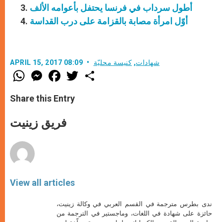
أطول سرداب في فرنسا يحتفل بأعوامه الألف
أوّل امرأة مصابة بالقزامة على درب القداسة
شهادات
,
كنيسة محليّة
APRIL 15, 2017 08:09
W
M
F
T
S
h
e
a
w
h
a
s
c
i
a
t
s
e
t
r
Share this Entry
s
e
b
t
e
A
n
o
e
p
g
o
r
فريق زينيت
p
e
k
r
View all articles
ندى بطرس مترجمة في القسم العربي في وكالة زينيت،
حائزة على شهادة في اللغات، وماجستير في الترجمة من