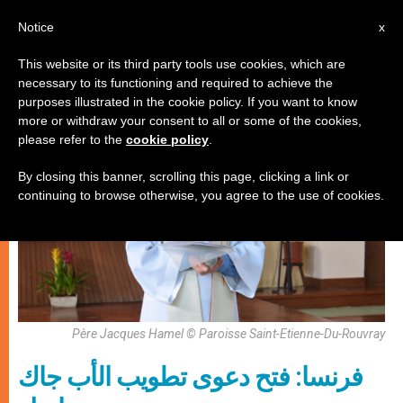
AR
Notice
x
This website or its third party tools use cookies, which are
necessary to its functioning and required to achieve the
,
شهادات
كنيسة محليّة
purposes illustrated in the cookie policy. If you want to know
more or withdraw your consent to all or some of the cookies,
please refer to the
cookie policy
.
By closing this banner, scrolling this page, clicking a link or
continuing to browse otherwise, you agree to the use of cookies.
Père Jacques Hamel © Paroisse Saint-Etienne-Du-Rouvray
فرنسا: فتح دعوى تطويب الأب جاك