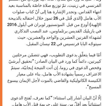
الفرنسي في زينيت، تمّ توزيع صلاة خاصّة بالمناسبة بعيد
انتهاء القداس. وتجدر الإشارة هنا إلى أنّ كتاب صلوات
الأب هامل (الذي قُتل في 26 تموز خلال احتفاله بالذبيحة
الإلهية) أودِع من قبل المونسنيور لوبران في أيلول 2016
في بازيليك القديس برثلماوس، عند النصب التذكاري
لشهداء القرنين العشرين والواحد والعشرين، حيث
سيتوجّه البابا فرنسيس في 22 نيسان المقبل.
أمّا فيما يتعلّق بدعوى التطويب، فهي تتضمّن مرحلتين
كبيرتين، دائماً كما ورد في البيان الصادر: “تحقيق أبرشيّ
وفحص الدعوى في روما. إن أتت النتيجة إيجابيّة، سيتمّ
الاعتراف رسمياً بشهادة الأب هامل، بناء على معيار
الكنيسة الكاثوليكية والقاضي بالموت لأجل الإيمان بيسوع
المسيح”.
إلّا أنّ البيان أشار إلى استثناء: “كما نعرف، تُفتح الدعوى
استثنائياً بعد أقلّ من سنة على جريمة قتل الأب هامل.