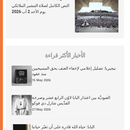
النص الكامل لصلاة التبشير الملائكي
يوم الأحد 2 آب 2026
الأخبار الأكثر قراءة
نيجيريا: تضليل إعلامي لإخفاء العنف بحق المسيحيين
منذ عقود
15 May 2026
العبوديَّة بين اعتذار البابا لاوُن الرابع عشر وصرخة
القدِّيس شارل دي فوكو
27 May 2026
البابا: حياة الله قادرة على أن تغيّر حياتنا