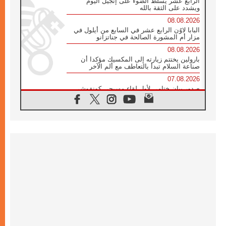
الرابع عشر يسلط الضوء على إنجيل اليوم
ويشدد على الثقة بالله
08.08.2026
البابا لاوُن الرابع عشر في السابع من أيلول في
مزار أم المشورة الصالحة في جناتزانو
08.08.2026
بارولين يختتم زيارته إلى المكسيك مؤكدا أن
صناعة السلام تبدأ بالتعاطف مع ألم الآخر
07.08.2026
صدور بيان ختامي لأول لقاء مسيحي كونفوشي
بمشاركة الدائرة الفاتيكانية للحوار بين الأديان
07.08.2026
الكاردينال ستورلا: زيارة البابا لاوُن الرابع عشر
ستكون بشرى سارة للأوروغواي بأكملها
07.08.2026
الفاتيكان يعلن برنامج الزيارة الرسولية للبابا لاوُن
الرابع عشر إلى فرنسا
07.08.2026
في الذكرى الـ ٨١ لحادثة هيروشيما الكنيسة في
اليابان تنظم ١٠ أيام للصلاة على نية السلام
07.08.2026
الكنيسة في الأوروغواي: زيارة البابا ستعزز
الإيمان والرجاء
06.08.2026