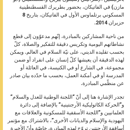
مازن) في الفاتيكان، بحضور بطريرك القسطنطينية
المسكوني برتلماوس الأول في الفاتيكان، بتاريخ 8
حزيران 2014.
من ناحية المشاركين بالمبادرة، إنّهم مدعوّون إلى قطع
نشاطاتهم اليومية وتكريس دقيقة للتفكير والصلاة، كلّ
بحسب تقليده الديني، على نيّة السلام في العالم. ويمكن
لهذه الدقيقة أن يعيشها كلّ إنسان على انفراد أو ضمن
مجموعة، في الشارع أو في الكنيسة، في العائلة أو
المدرسة أو في أمكنة العمل، بحسب ما حدّده بيان صادر
عن منظّمي المبادرة.
تجدر الإشارة هنا إلى أنّ “اللجنة الوطنية للعدل والسلام”
و”الحركة الكاثوليكية الأرجنتينية” بالإضافة إلى دائرة
العلمانيين و”اللجنة الأسقفية للمسكونية والعلاقات مع
اليهودية والإسلام والديانات الأخرى”، بالاشتراك مع مؤتمر
أساقفة الأرجنتين تروّج لهذه المبادرة، خاصّة وأنّ الأخيرة