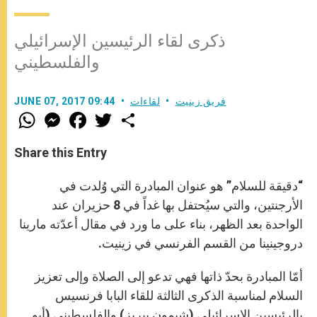
ذكرى لقاء الرئيسين الإسرائيلي
والفلسطيني
فريق زينيت
لقاءات
JUNE 07, 2017 09:44
W
M
F
T
S
h
e
a
w
h
a
s
c
i
a
t
s
e
t
r
Share this Entry
s
e
b
t
e
A
n
o
e
p
g
o
r
“دقيقة للسلام” هو عنوان المبادرة التي وُلدت في
p
e
k
r
الأرجنتين، والتي سيُحتفل بها غداً في 8 حزيران عند
الواحدة بعد الظهر، بناء على ما ورد في مقال أعدّته مارينا
دروجينينا من القسم الفرنسي في زينيت.
أمّا المبادرة بحدّ ذاتها فهي تدعو إلى الصلاة وإلى تعزيز
السلام لمناسبة الذكرى الثالثة للقاء البابا فرنسيس
بالرئيسين الإسرائيلي (شيمون بيريز) والفلسطيني (أبو