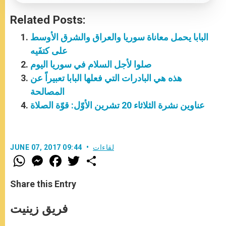
Related Posts:
البابا يحمل معاناة سوريا والعراق والشرق الأوسط
على كتفَيه
صلوا لأجل السلام في سوريا اليوم
هذه هي البادرات التي فعلها البابا تعبيراً عن
المصالحة
عناوين نشرة الثلاثاء 20 تشرين الأوّل: قوّة الصلاة
لقاءات
JUNE 07, 2017 09:44
W
M
F
T
S
h
e
a
w
h
a
s
c
i
a
t
s
e
t
r
Share this Entry
s
e
b
t
e
A
n
o
e
p
g
o
r
فريق زينيت
p
e
k
r