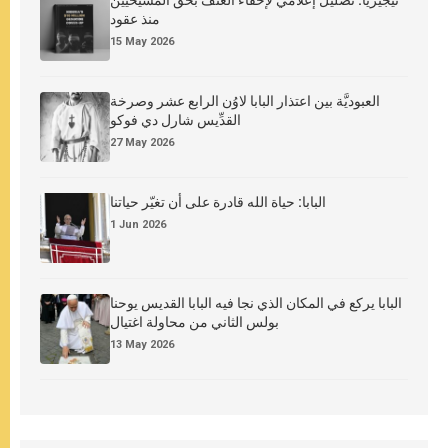
منذ عقود
15 May 2026
العبوديَّة بين اعتذار البابا لاوُن الرابع عشر وصرخة
القدِّيس شارل دي فوكو
27 May 2026
البابا: حياة الله قادرة على أن تغيّر حياتنا
1 Jun 2026
البابا يركع في المكان الذي نجا فيه البابا القديس يوحنا
بولس الثاني من محاولة اغتيال
13 May 2026