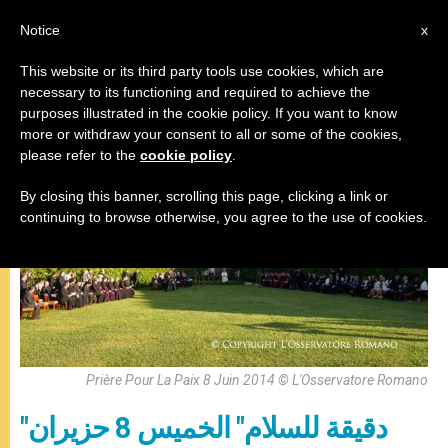
AR
Notice
x
This website or its third party tools use cookies, which are
necessary to its functioning and required to achieve the
لقاءات
purposes illustrated in the cookie policy. If you want to know
more or withdraw your consent to all or some of the cookies,
please refer to the
cookie policy
.
By closing this banner, scrolling this page, clicking a link or
continuing to browse otherwise, you agree to the use of cookies.
Prière Pour La Paix 8 Juin 2014 © L'Osservatore Romano
"دقيقة للسلام" الخميس 8 حزيران