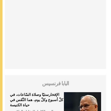
البابا فرنسيس
الإفخارستيّا وصلاة السّاعات، في
كلّ أسبوع وكلّ يوم، هما النَّفَس في
حياة الكنيسة