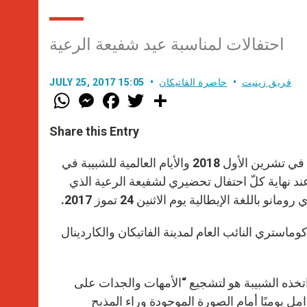
احتفالات لمناسبة عيد شفيعة الرعية
فريق زينيت
حاضرة الفاتيكان
JULY 25, 2017 15:05
W
M
F
T
S
h
e
a
w
h
a
s
c
i
a
t
s
e
t
r
Share this Entry
s
e
b
t
e
A
n
o
e
p
g
o
r
ستُتلى صلاة على نية الشبيبة لمناسبة انعقاد السينودس من أجل الشبيبة في تشرين الأول 2018 والأيام العالمية للشبيبة في
p
e
k
فاتيكان عند نهاية كلّ احتفال تحضيري لشفيعة الرعية الذي
r
كوماستري النائب العام لمدينة الفاتيكان والكاردينال
اتخذه الشبيبة هو لتشجيع “الأمهات والجدات على
وامل يوميًا أمام الصورة الموجودة وراء المذبح