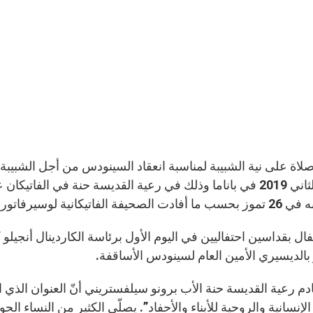
كانون الثاني 2019 في باناما وذلك في رعية القديسة حنة في ال
وري رومانو باللغة الإيطالية يوم الاثنين 24 تموز 2017.
تفال بقداسين احتفاليين في اليوم الأول برئاسة الكاردينال أنجيلو 
 بالديسيري الأمين العام لسينودس الأساقفة.
دم رعية القديسة حنة الأب برونو سيلفستريني أنّ العنوان الذي 
الإنسانية والروحية للأبناء والأحفاد”. يصلّي الكثير من النساء الح