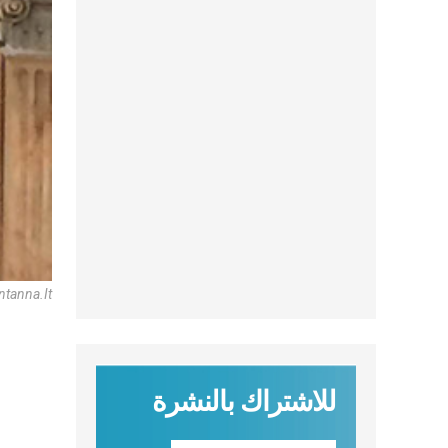
ntanna.It
للاشتراك بالنشرة