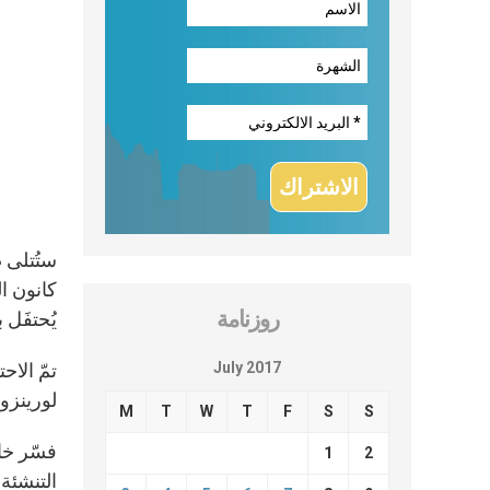
روزنامة
يُحتفَل به في 26 تموز بحسب ما أفادت الصحيفة الفاتيكانية لوسيرفات
July 2017
تمّ الاح
لورينزو
M
T
W
T
F
S
S
فسّر خا
1
2
التنشئة 