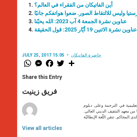
أين الفاتيكان من الفقراء في العالم؟
عناوين نشرة الجمعة 4 آب 2023: الله يحبّنا
عناوين نشرة الاثنين 19 أيّار 2025: قول الحقيقة
حاضرة الفاتيكان
JULY 25, 2017 15:05
W
M
F
T
S
h
e
a
w
h
a
s
c
i
a
t
s
e
t
r
Share this Entry
s
e
b
t
e
A
n
o
e
p
g
o
r
فريق زينيت
p
e
k
r
تعليمية في الترجمة وعلى دبلوم
ا من معهد التثقيف الديني العالي.
دى المحاكم. تتقن اللّغة الإيطاليّة
View all articles