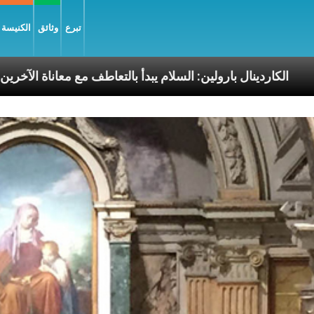
تبرع
وثائق
الكنيسة و
 الرسوليّة
الكاردينال بارولين: السلام يبدأ بالتعاطف مع