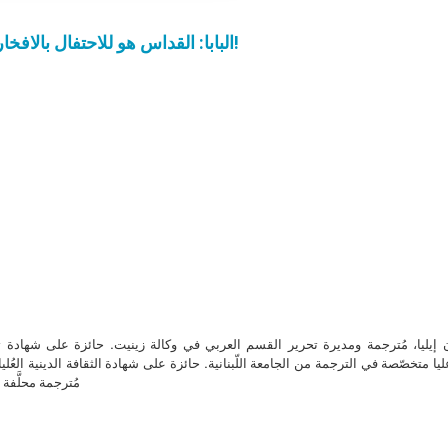
البابا: القداس هو للاحتفال بالافخارستيا وليس للالتقاط الصور. ضعوا هواتفكم جانبًا!
ن إيليا، مُترجمة ومديرة تحرير القسم العربي في وكالة زينيت. حائزة على شهادة 
ا متخصّصة في الترجمة من الجامعة اللّبنانية. حائزة على شهادة الثقافة الدينية العُلي
مُترجمة محلَّفة ل