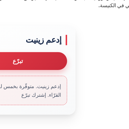
 في الكنيسة.
إدعم زينيت
تبرّع
إدعم زينيت. متوفّرة بخمس لغا
القرّاء. إشترك تبرّع