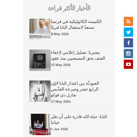
الأخبار الأكثر قراءة
الكنيسة الكاثوليكية في فرنسا
تستعدّ لاستقبال البابا قريبًا
8 May 2026
نيجيريا: تضليل إعلامي لإخفاء
العنف بحق المسيحيين منذ عقود
15 May 2026
العبوديَّة بين اعتذار البابا لاوُن
الرابع عشر وصرخة القدِّيس
شارل دي فوكو
27 May 2026
البابا: حياة الله قادرة على أن تغيّر
حياتنا
1 Jun 2026