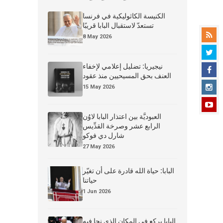
الكنيسة الكاثوليكية في فرنسا
تستعدّ لاستقبال البابا قريبًا
8 May 2026
نيجيريا: تضليل إعلامي لإخفاء
العنف بحق المسيحيين منذ عقود
15 May 2026
العبوديَّة بين اعتذار البابا لاوُن
الرابع عشر وصرخة القدِّيس
شارل دي فوكو
27 May 2026
البابا: حياة الله قادرة على أن تغيّر
حياتنا
1 Jun 2026
البابا يركع في المكان الذي نجا فيه