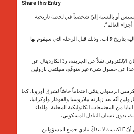
t
s
e
t
r
Share this Entry
s
e
b
t
e
A
n
o
e
p
g
o
r
فرنسيس أو بالنسبة إليّ شخصياً في لحظة تاريخية
p
e
k
جزاء العالم”.
r
هذا ما أكّده الكاردينال بييترو بارولين خلال مقابلة أجرتها معه جريدة إيطالية بتاريخ 9 آب، وذلك قبل الرحلة التي سيقوم بها
إلكتروني نقلاً عن الجريدة، ردّ الكاردينال عن
 وعدا عن حصول شيء غير متوقّع، سيلتقي بارولين
لكرسي الرسولي ينمّي اهتماماً خاصّاً لشرق أوروبا، كما
ن أنّه بعد زيارته بيلاروسيا والقوقاز وأوكرانيا،
لبابا من المجتمعات الكاثوليكية المحلية، وللقاء
ية، بدون نسيان التبادل المسكوني.
أنّ “الكنيسة لا تنفكّ تنادي جميع المسؤولين