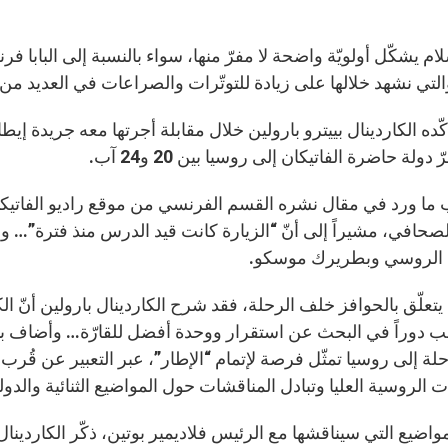
لام يشكّل أولويّة واضحة لا مفرّ منها، سواء بالنسبة إلى البابا 
لتي نشهد خلالها على زيادة للتوتّرات والصراعات في العديد من أ
دولة حاضرة الفاتيكان إلى روسيا بين 20 و24 آب.
ا ورد في مقال نشره القسم الفرنسي من موقع راديو الفاتيكان ال
لصحافي، مشيراً إلى أنّ “الزيارة كانت قيد الدرس منذ فترة”…
 الروسي وبطريرك موسكو.
ا يتعلّق بالحوافز خلف الرحلة، فقد شرح الكاردينال بارولين أنّ ا
عب دوراً في البحث عن استقرار ووحدة أفضل للقارّة… وأضاف بارولي
حلة إلى روسيا تمثّل فرصة لإتمام “الإطار”، عبر التعبير عن قُرب ا
 الروسية العليا وتبادل المناقشات حول المواضيع الثنائية والدول
اضيع التي سيناقشها مع الرئيس فلاديمير بوتين، ذكّر الكاردينال 