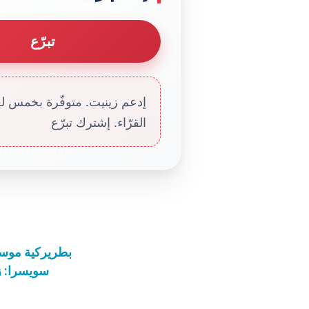
تبرّع
إدعم زينيت. متوفّرة بخمس لغا
القرّاء. إشترك تبرّع
بطريركية موسك
سويسرا: زيا