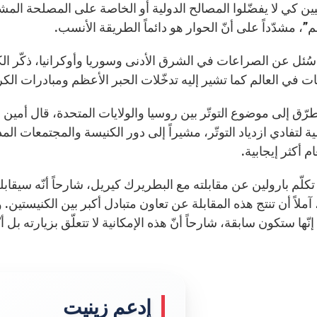
ين كي لا يفضّلوا المصالح الدولية أو الخاصة على المصلحة المش
م”، مشدّداً على أنّ الحوار هو دائماً الطريقة الأنسب.
سُئل عن الصراعات في الشرق الأدنى وسوريا وأوكرانيا، ذكّر الكا
ت في العالم كما تشير إليه تدخّلات الحبر الأعظم ومبادرات ال
رّق إلى موضوع التوتّر بين روسيا والولايات المتحدة، قال أمين س
ة لتفادي ازدياد التوتّر، مشيراً إلى دور الكنيسة والمجتمعات ا
ام أكثر إيجابية.
 تكلّم بارولين عن مقابلته مع البطريرك كيريل، شارحاً أنّه سيقا
آملاً أن تنتج هذه المقابلة عن تعاون متبادل أكبر بين الكنيستين
إنّها ستكون سابقة، شارحاً أنّ هذه الإمكانية لا تتعلّق بزيارته ب
إدعم زينيت