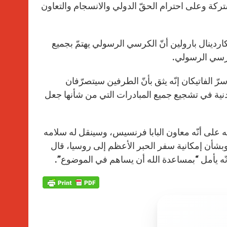
تركة وعلى احترام الحقّ الدولي والانسجام والتعاون
ردينال بارولين أنّ الكرسي الرسولي يهتمّ بجميع
كرسي الرسولي.
رّ الفاتيكان إنّه يثق بأنّ الطرفين سيتصرّفان
لمدنية في تشجيع جميع المبادرات التي من شأنها جعل
بله على أنّه معاون البابا فرنسيس، وسينقل له سلامه
. وبشأن إمكانية سفر الحبر الأعظم إلى روسيا، قال
ل أنّه يأمل “بمساعدة الله أن يساهم في الموضوع”.