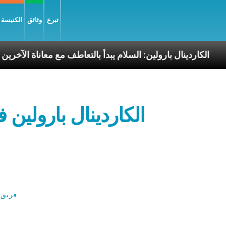
تبرع
وثائق
الكنيسة و
سوليّة
الكاردينال بارولين: السلام يبدأ بالتعاطف مع معا
الكاردينال بارولين في رو
فريق 