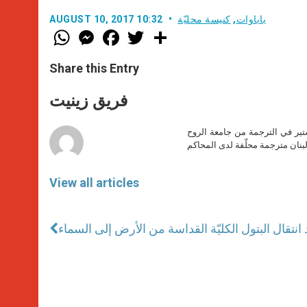
باباوات
,
كنيسة محليّة
AUGUST 10, 2017 10:32
W
M
F
T
S
h
e
a
w
h
a
s
c
i
a
t
s
e
t
r
Share this Entry
s
e
b
t
e
A
n
o
e
p
g
o
r
فريق زينيت
p
e
k
r
ير في الترجمة من جامعة الروح
بنان مترجمة محلّفة لدى المحاكم
View all articles
انتقال البتول الكليّة القداسة من الأرض إلى السماء