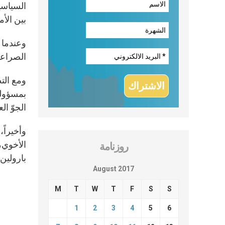
السياسي
بين الأم
وعندما 
الصراعا
ومع التط
بمسؤولي
الجوّ الع
وأخيراً،
الأخوي، 
روزنامة
بارولين 
August 2017
M
T
W
T
F
S
S
1
2
3
4
5
6