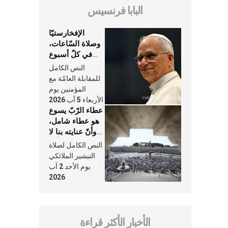
البابا فرنسيس
الإفخارستيّا
وصلاة السّاعات،
في كلّ أسبوع
وكلّ يوم، هما
النص الكامل
النَّفَس في حياة
للمقابلة العامّة مع
الكنيسة
المؤمنين يوم
الأربعاء 5 آب 2026
عطاء الرّبّ يسوع
هو عطاء شامل،
وأنّ عنايته بنا لا
تغيب عنّا أبدًا
النص الكامل لصلاة
التبشير الملائكي
يوم الأحد 2 آب
2026
الأخبار الأكثر قراءة