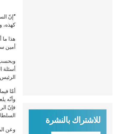
“إنّ الس
كهذه، وا
أمين سرّ 
وبحسب م
أسئلة ا
الرئيس
أمّا فيم
وأنّه يل
فإنّ الر
السلطات
للاشتراك بالنشرة
وعن المو