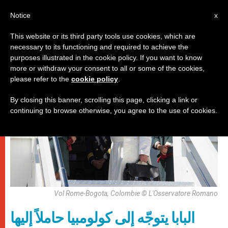
AR
Notice
x
This website or its third party tools use cookies, which are
necessary to its functioning and required to achieve the
,
باباوات
زيارات
purposes illustrated in the cookie policy. If you want to know
more or withdraw your consent to all or some of the cookies,
please refer to the
cookie policy
.
By closing this banner, scrolling this page, clicking a link or
continuing to browse otherwise, you agree to the use of cookies.
Vol Rome-Bogota, Colombie © L'Osservatore Romano
البابا يتوجّه إلى كولومبيا حاملاً إليها