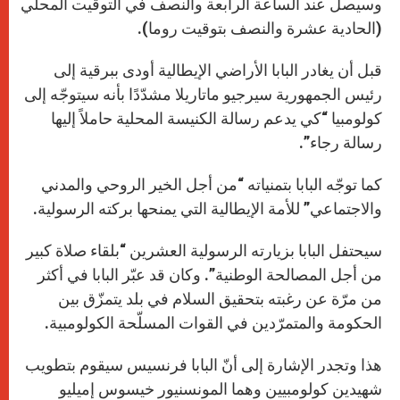
وسيصل عند الساعة الرابعة والنصف في التوقيت المحلي
(الحادية عشرة والنصف بتوقيت روما).
قبل أن يغادر البابا الأراضي الإيطالية أودى ببرقية إلى
رئيس الجمهورية سيرجيو ماتاريلا مشدّدًا بأنه سيتوجّه إلى
كولومبيا “كي يدعم رسالة الكنيسة المحلية حاملاً إليها
رسالة رجاء”.
كما توجّه البابا بتمنياته “من أجل الخير الروحي والمدني
والاجتماعي” للأمة الإيطالية التي يمنحها بركته الرسولية.
سيحتفل البابا بزيارته الرسولية العشرين “بلقاء صلاة كبير
من أجل المصالحة الوطنية”. وكان قد عبّر البابا في أكثر
من مرّة عن رغبته بتحقيق السلام في بلد يتمزّق بين
الحكومة والمتمرّدين في القوات المسلّحة الكولومبية.
هذا وتجدر الإشارة إلى أنّ البابا فرنسيس سيقوم بتطويب
شهيدين كولومبيين وهما المونسنيور خيسوس إميليو