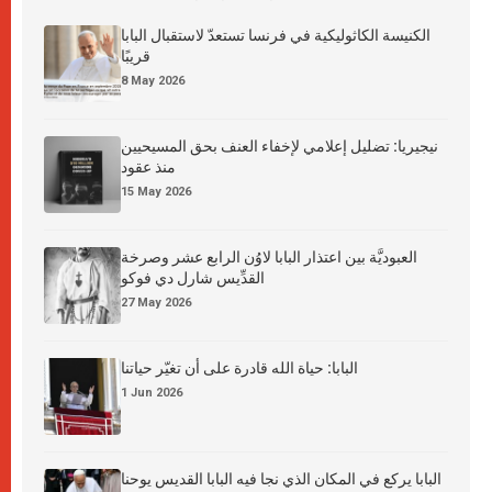
الكنيسة الكاثوليكية في فرنسا تستعدّ لاستقبال البابا
قريبًا
8 May 2026
نيجيريا: تضليل إعلامي لإخفاء العنف بحق المسيحيين
منذ عقود
15 May 2026
العبوديَّة بين اعتذار البابا لاوُن الرابع عشر وصرخة
القدِّيس شارل دي فوكو
27 May 2026
البابا: حياة الله قادرة على أن تغيّر حياتنا
1 Jun 2026
البابا يركع في المكان الذي نجا فيه البابا القديس يوحنا