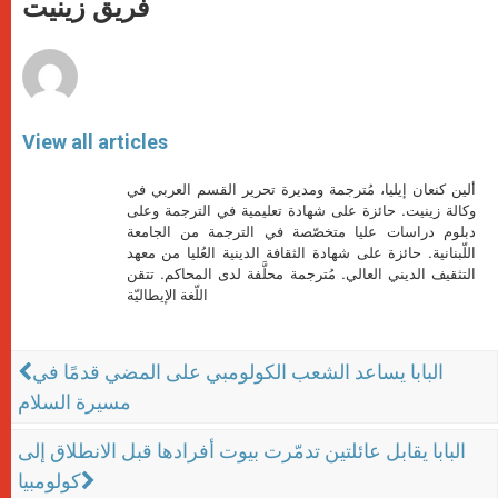
فريق زينيت
p
e
k
r
View all articles
ألين كنعان إيليا، مُترجمة ومديرة تحرير القسم العربي في
وكالة زينيت. حائزة على شهادة تعليمية في الترجمة وعلى
دبلوم دراسات عليا متخصّصة في الترجمة من الجامعة
اللّبنانية. حائزة على شهادة الثقافة الدينية العُليا من معهد
التثقيف الديني العالي. مُترجمة محلَّفة لدى المحاكم. تتقن
اللّغة الإيطاليّة
البابا يساعد الشعب الكولومبي على المضي قدمًا في
مسيرة السلام
البابا يقابل عائلتين تدمّرت بيوت أفرادها قبل الانطلاق إلى
كولومبيا