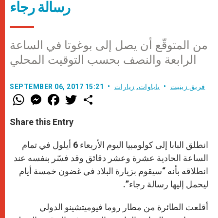
رسالة رجاء
من المتوقّع أن يصل إلى بوغوتا في الساعة
الرابعة والنصف بحسب التوقيت المحلي
فريق زينيت
باباوات
,
زيارات
SEPTEMBER 06, 2017 15:21
W
M
F
T
S
h
e
a
w
h
a
s
c
i
a
t
s
e
t
r
Share this Entry
s
e
b
t
e
A
n
o
e
p
g
o
r
انطلق البابا إلى كولومبيا اليوم الأربعاء 6 أيلول في تمام
p
e
k
r
الساعة الحادية عشرة وعشر دقائق وقد فسّر بنفسه عند
انطلاقه بأنه “سيقوم بزيارة البلاد في غضون خمسة أيام
ليحمل إليها رسالة رجاء”.
أقلعت الطائرة من مطار روما فيوميتشينو الدولي