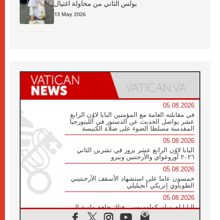
بولس الثاني من محاولة اغتيال
13 May 2026
05.08.2026
في مقابلته العامة مع المؤمنين البابا لاوُن الرابع
عشر يواصل الحديث عن الدستور في الليتورجيا
المقدسة مسلطا الضوء على صلاة الكنيسة
05.08.2026
البابا لاوُن الرابع عشر يزور في تشرين الثاني
٢٠٢٦ أوروغواي والأرجنتين وبيرو
05.08.2026
خمسون عاما على استشهاد الأسقف الأرجنتيني
الطوباوي إنريكي أنجيليلي
05.08.2026
البابا لفرسان كولومبوس: هناك حاجة ماسة إلى
أنبياء تناغم يسعون إلى بناء الجسور