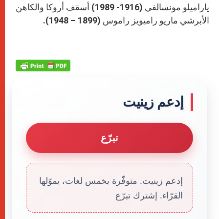
ياراميلو مونسالفي (1916- 1989) أسقف أروكا والكاهن
الأبرشي ماريو راميويز راموس (1899 – 1948).
إدعم زينيت
تبرّع
إدعم زينيت. متوفّرة بخمس لغات، يموّلها
القرّاء. إشترك تبرّع