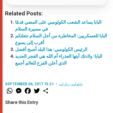
Related Posts:
البابا يساعد الشعب الكولومبي على المضي قدمًا
في مسيرة السلام
البابا للعسكريين: المخاطرة من أجل السلام جعلتكم
أقرب إلى يسوع
الرئيس الكولومبي: هذا البلد أصبح أفضل
البابا: ولادتك أيتها العذراء أم الله هي الفجر الجديد
الذي أعلن الفرح للعالم أجمع
باباوات
,
زيارات
SEPTEMBER 06, 2017 15:21
W
M
F
T
S
h
e
a
w
h
a
s
c
i
a
t
s
e
t
r
Share this Entry
s
e
b
t
e
A
n
o
e
p
g
o
r