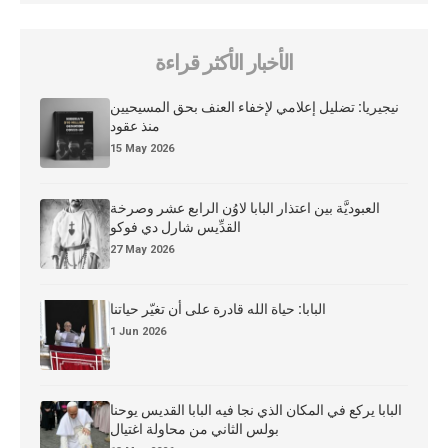
الأخبار الأكثر قراءة
نيجيريا: تضليل إعلامي لإخفاء العنف بحق المسيحيين
منذ عقود
15 May 2026
العبوديَّة بين اعتذار البابا لاوُن الرابع عشر وصرخة
القدِّيس شارل دي فوكو
27 May 2026
البابا: حياة الله قادرة على أن تغيّر حياتنا
1 Jun 2026
البابا يركع في المكان الذي نجا فيه البابا القديس يوحنا
بولس الثاني من محاولة اغتيال