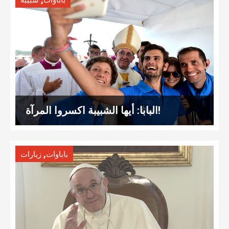
باباوات
شبيبة
البابا: أيها الشبيبة اكسروا المرآة!
,
باباوات
زيارات