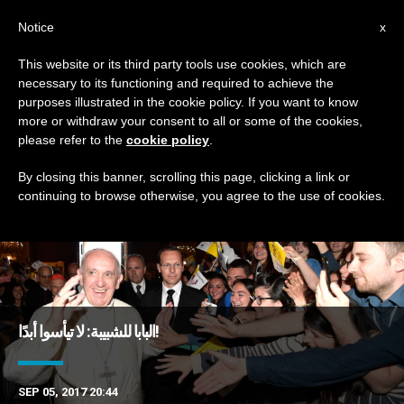
AR
Notice
x
This website or its third party tools use cookies, which are
necessary to its functioning and required to achieve the
DAY
purposes illustrated in the cookie policy. If you want to know
September 5th, 2017
more or withdraw your consent to all or some of the cookies,
please refer to the
cookie policy
.
By closing this banner, scrolling this page, clicking a link or
continuing to browse otherwise, you agree to the use of cookies.
DERNIÈRES NOUVELLES
البابا للشبيبة: لا تيأسوا أبدًا!
SEP 05, 2017 20:44