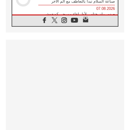
صناعة السلام تبدأ بالتعاطف مع ألم الآخر
07.08.2026
صدور بيان ختامي لأول لقاء مسيحي كونفوشي
بمشاركة الدائرة الفاتيكانية للحوار بين الأديان
07.08.2026
الكاردينال ستورلا: زيارة البابا لاوُن الرابع عشر
ستكون بشرى سارة للأوروغواي بأكملها
07.08.2026
الفاتيكان يعلن برنامج الزيارة الرسولية للبابا لاوُن
الرابع عشر إلى فرنسا
07.08.2026
في الذكرى الـ ٨١ لحادثة هيروشيما الكنيسة في
اليابان تنظم ١٠ أيام للصلاة على نية السلام
07.08.2026
الكنيسة في الأوروغواي: زيارة البابا ستعزز
الإيمان والرجاء
06.08.2026
الاجتماع الشهري للمطارنة الموارنة
06.08.2026
الكاردينال روسي: زيارة البابا لاوُن إلى الأرجنتين
هي تكريم للبابا فرنسيس