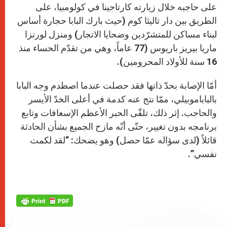
على حاجبه خلال زيارته كارتاجينا في كولومبيا، على
الطريق بين دار تاليثا كوم (حيث بارك البابا حجارة أساس
لبناء مساكن للمتشرّدين وضحايا الاتجار) ومنزل لورنزا
ماريا بيريز باريوس (77 عاماً، وهي من تقدّم الحساء منذ
16 سنة للأولاد المحرومين).
أمّا الإصابة بحدّ ذاتها فقد حصلت عندما اصطدم وجه البابا
بالباباموبيلي، ممّا نتج عنه كدمة في أعلى الخدّ الأيسر
والحاجب. إثر ذلك، تلقّى الحبر الأعظم الإسعافات وتابع
برنامجه بدون تغيير، حتّى أنّه مازح الجميع بشأن الحادثة
قائلاً (لدى سؤاله عمّا حصل) وهو يضحك: “لقد لكمت
نفسي”.