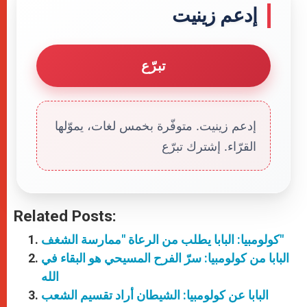
إدعم زينيت
تبرّع
إدعم زينيت. متوفّرة بخمس لغات، يموّلها
القرّاء. إشترك تبرّع
Related Posts:
كولومبيا: البابا يطلب من الرعاة "ممارسة الشغف"
البابا من كولومبيا: سرّ الفرح المسيحي هو البقاء في
الله
البابا عن كولومبيا: الشيطان أراد تقسيم الشعب