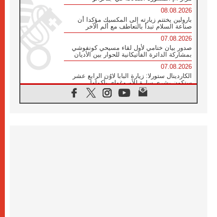
08.08.2026
بارولين يختتم زيارته إلى المكسيك مؤكدا أن
صناعة السلام تبدأ بالتعاطف مع ألم الآخر
07.08.2026
صدور بيان ختامي لأول لقاء مسيحي كونفوشي
بمشاركة الدائرة الفاتيكانية للحوار بين الأديان
07.08.2026
الكاردينال ستورلا: زيارة البابا لاوُن الرابع عشر
ستكون بشرى سارة للأوروغواي بأكملها
07.08.2026
الفاتيكان يعلن برنامج الزيارة الرسولية للبابا لاوُن
الرابع عشر إلى فرنسا
07.08.2026
في الذكرى الـ ٨١ لحادثة هيروشيما الكنيسة في
اليابان تنظم ١٠ أيام للصلاة على نية السلام
07.08.2026
الكنيسة في الأوروغواي: زيارة البابا ستعزز
الإيمان والرجاء
06.08.2026
الاجتماع الشهري للمطارنة الموارنة
06.08.2026
الكاردينال روسي: زيارة البابا لاوُن إلى الأرجنتين
هي تكريم للبابا فرنسيس