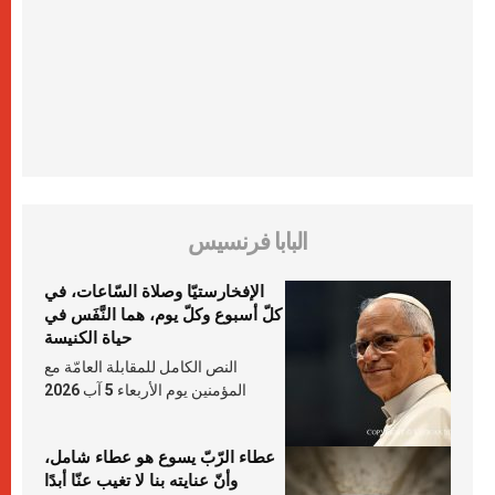
البابا فرنسيس
الإفخارستيّا وصلاة السّاعات، في
كلّ أسبوع وكلّ يوم، هما النَّفَس في
حياة الكنيسة
النص الكامل للمقابلة العامّة مع
المؤمنين يوم الأربعاء 5 آب 2026
عطاء الرّبّ يسوع هو عطاء شامل،
وأنّ عنايته بنا لا تغيب عنّا أبدًا