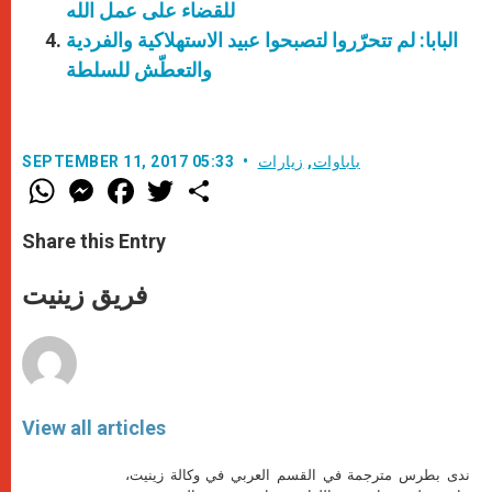
للقضاء على عمل الله
البابا: لم تتحرّروا لتصبحوا عبيد الاستهلاكية والفردية
والتعطّش للسلطة
باباوات
,
زيارات
SEPTEMBER 11, 2017 05:33
W
M
F
T
S
h
e
a
w
h
a
s
c
i
a
t
s
e
t
r
Share this Entry
s
e
b
t
e
A
n
o
e
p
g
o
r
فريق زينيت
p
e
k
r
View all articles
ندى بطرس مترجمة في القسم العربي في وكالة زينيت،