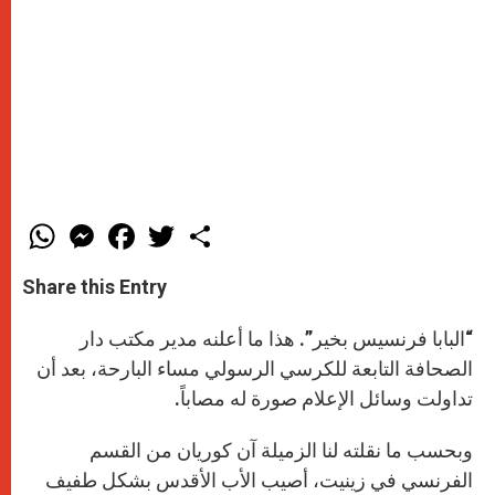
W
M
F
T
S
h
e
a
w
h
a
s
c
i
a
t
s
e
t
r
Share this Entry
s
e
b
t
e
A
n
o
e
p
g
o
r
“البابا فرنسيس بخير”. هذا ما أعلنه مدير مكتب دار
p
e
k
r
الصحافة التابعة للكرسي الرسولي مساء البارحة، بعد أن
تداولت وسائل الإعلام صورة له مصاباً.
وبحسب ما نقلته لنا الزميلة آن كوريان من القسم
الفرنسي في زينيت، أصيب الأب الأقدس بشكل طفيف