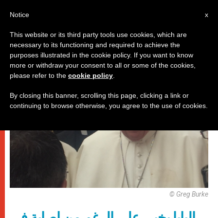
AR
Notice
x
This website or its third party tools use cookies, which are
necessary to its functioning and required to achieve the
,
باباوات
زيارات
purposes illustrated in the cookie policy. If you want to know
more or withdraw your consent to all or some of the cookies,
please refer to the
cookie policy
.
By closing this banner, scrolling this page, clicking a link or
continuing to browse otherwise, you agree to the use of cookies.
© Greg Burke
البابا بخير، على الرغم من إصابة في