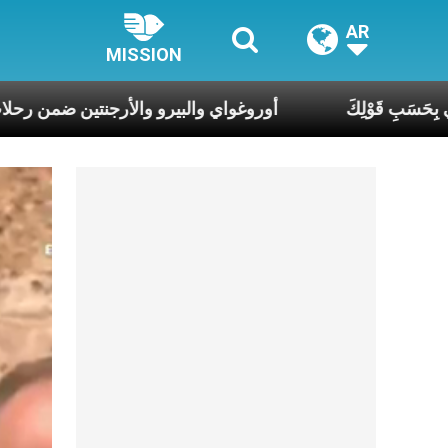
AR
MISSION
َةُ الرَّب، فليكُن لي بِحَسَبِ قَوْلِكَ
أوروغواي والبيرو والأرج