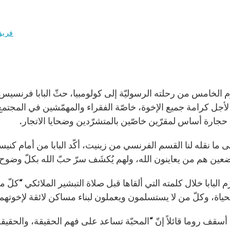
فريق
م الخامس من رحلته الرسوليّة إلى كولومبيا، حثّ البابا فرنسيس 
لأجل كرامة جميع الإخوة، خاصّة الفقراء والمهمّشين في المجتمع،
 حجارة أساس لمقرّين خاصّين بالمتشرّدين وضحايا الاتجار.
ى ما نقله لنا القسم الفرنسي من زينيت، أكّد البابا من أمام كنيسة
ضعين هم من يعاينون الله، ولهم يُكشَف سرّ حبّ الله بكلّ وضوح”
م البابا خلال كلمته التي ألقاها قبل صلاة التبشير الملائكي “كلّ
حياة، وكلّ من لا يستسلمون ويعملون لبناء مساكن لائقة لإخوتهم،
سقف روما قائلاً إنّ “المحبّة تساعد على فهم الحقيقة، والحقيقة