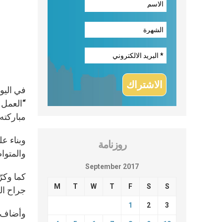
في اليو
“العمل 
مباركته
وبناء عل
روزنامة
والمتوا
September 2017
كما وكرّ
M
T
W
T
F
S
S
جراح ال
1
2
3
وأضاف أ