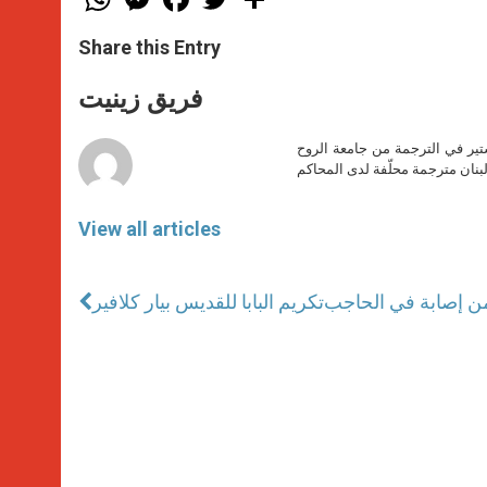
h
e
a
w
h
a
s
c
i
a
t
s
e
t
r
Share this Entry
s
e
b
t
e
A
n
o
e
p
g
o
r
فريق زينيت
p
e
k
r
ير في الترجمة من جامعة الروح
بنان مترجمة محلّفة لدى المحاكم
View all articles
 من إصابة في الحاجب
تكريم البابا للقديس بيار كلافير