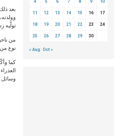
4
5
6
7
8
9
10
بعد ذلك،
11
12
13
14
15
16
17
وولدته،
18
19
20
21
22
23
24
تولّيه ر
25
26
27
28
29
30
من ناحية
نوع من ا
« Aug
Oct »
كما وأكّ
العذراء
وسائل ال