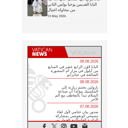
البابا القديس يوحنا بولس الثاني
من محاولة اغتيال
13 May 2026
08.08.2026
البابا لاوُن الرابع عشر في السابع
من أيلول في مزار أم المشورة
الصالحة في جناتزانو
08.08.2026
بارولين يختتم زيارته إلى
المكسيك مؤكدا أن صناعة
السلام تبدأ بالتعاطف مع ألم
الآخر
07.08.2026
صدور بيان ختامي لأول لقاء
مسيحي كونفوشي بمشاركة
الدائرة الفاتيكانية للحوار بين
الأديان