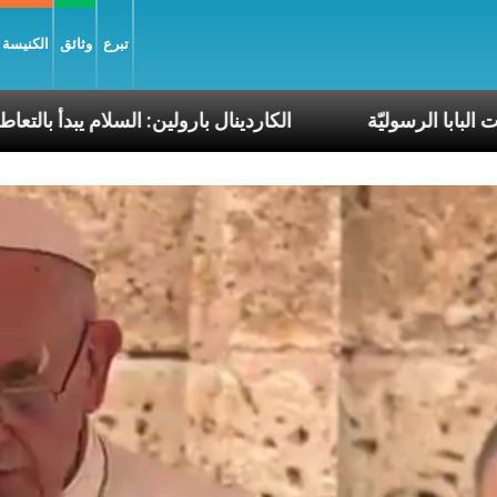
تبرع
وثائق
الكنيسة و
نتين ضمن رحلات البابا الرسوليّة
الكاردينال بارولين: ال