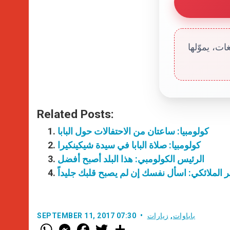
ت، يموّلها
Related Posts:
كولومبيا: ساعتان من الاحتفالات حول البابا
كولومبيا: صلاة البابا في سيدة شيكينكيرا
الرئيس الكولومبي: هذا البلد أصبح أفضل
شير الملائكي: اسأل نفسك إن لم يصبح قلبك جليداً
باباوات
,
زيارات
SEPTEMBER 11, 2017 07:30
W
M
F
T
S