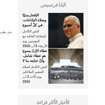
البابا فرنسيس
الإفخارستيّا
وصلاة السّاعات،
في كلّ أسبوع
وكلّ يوم، هما
النص الكامل
ندى بطرس 
النَّفَس في حياة
للمقابلة العامّة مع
الكنيسة
المؤمنين يوم
الأربعاء 5 آب 2026
عطاء الرّبّ يسوع
هو عطاء شامل،
وأنّ عنايته بنا لا
تغيب عنّا أبدًا
النص الكامل لصلاة
التبشير الملائكي
يوم الأحد 2 آب
2026
الأخبار الأكثر قراءة