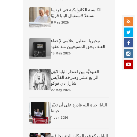
الكنيسة الكاثوليكية في فرنسا
تستعدّ لاستقبال البابا قريبًا
8 May 2026
نيجيريا: تضليل إعلامي لإخفاء
العنف بحق المسيحيين منذ عقود
15 May 2026
العبوديَّة بين اعتذار البابا لاوُن
الرابع عشر وصرخة القدِّيس
شارل دي فوكو
27 May 2026
البابا: حياة الله قادرة على أن تغيّر
حياتنا
1 Jun 2026
البابا يركع في المكان الذي نجا فيه