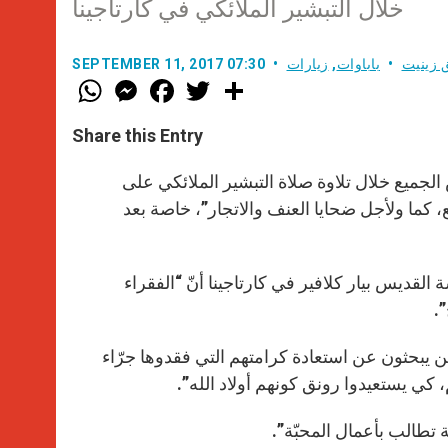
خلال التبشير الملائكي في كارتاجينا
 زينيت
باباوات
,
زيارات
SEPTEMBER 11, 2017 07:30
W
M
F
T
S
h
e
a
w
h
a
s
c
i
a
t
s
e
t
r
Share this Entry
s
e
b
t
e
A
n
o
e
p
g
o
r
الجميع خلال تلاوة صلاة التبشير الملائكي على
p
e
k
 كما ولأجل ضحايا العنف والاتجار”، خاصة بعد
r
 القديس بيار كلافير في كارتاجينا أنّ “الفقراء
.
 من يبحثون عن استعادة كرامتهم التي فقدوها جرّاء
 كي يستعيدوا رونق كونهم أولاد الله”.
 تطالب بأعمال المحبّة”.