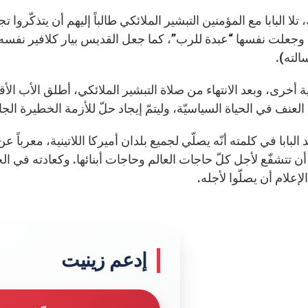
 تلا البابا مع المؤمنين التبشير الملائكي طالباً إليهم أن يتذكّر
 وجعلت نفسها “عبدة للرب”، كما جعل القديس بيار كلافير نفسه “ع
سالته).
 أخرى، وبعد الانتهاء من صلاة التبشير الملائكي، أطلق الأب الأقد
لعنف في الحياة السياسيّة، وليتمّ إيجاد حلّ للأزمة الخطيرة الجا
د البابا في كلمته أنّه يصلّي لجميع بلدان أميركا اللاتينية، معرباً عن
 أن تتشفّع لأجل كلّ حاجات العالم وحاجات أبنائها. وكعادته في 
إعلام أن يصلّوا لأجله.
إدعم زينيت