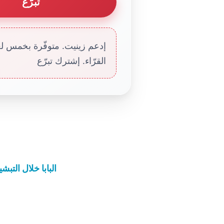
تبرّع
إدعم زينيت. متوفّرة بخمس لغا
القرّاء. إشترك تبرّع
البابا خلال التب