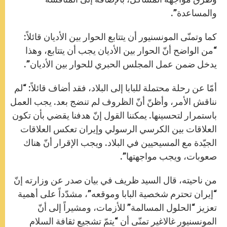
والمساعدة”.
كما وتمنّى المونسنيور أن يتتابع الحوار بين الأديان قائلاً:
“من الواضح أنّ الحوار بين الأديان يجب أن يتتابع، وهذا
يدخل ضمن عمل المجلس الحبري للحوار بين الأديان”.
أمّا عن رحلة محتملة للبابا إلى البلاد، فقد أضاف قائلاً: “لم
نناقش الأمر، وأظنّ أنّ الظروف لم تنضج بعد. يجب العمل
باستمرار لتحسينها. يمكننا القول إنّ هدفنا يقضي بأن تكون
العلاقات بين الكرسي الرسولي وإيران تعكس العلاقات
الجيّدة مع المسيحيين في البلاد. ويجب الإقرار أنّ هناك
صعوبات، ويجب مواجهتها”.
من ناحيته، قال السيد ظريف في بيان صدر عن وزارته إنّ
“إيران تحترم شخصية البابا وموقعه”، مشدّداً على أهمية
تعزيز “الحلول المسالمة” للأزمات، ومشيراً إلى أنّ
المونسنيور غالاغير تمنّى أن “يتمّ تشجيع ثقافة السلام