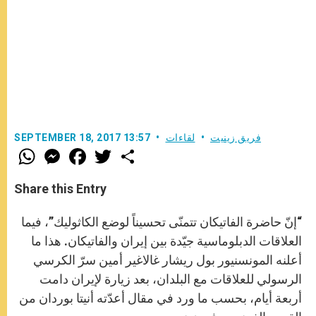
فريق زينيت
لقاءات
SEPTEMBER 18, 2017 13:57
W
M
F
T
S
h
e
a
w
h
a
s
c
i
a
t
s
e
t
r
Share this Entry
s
e
b
t
e
A
n
o
e
p
g
o
r
“إنّ حاضرة الفاتيكان تتمنّى تحسيناً لوضع الكاثوليك”، فيما
p
e
k
r
العلاقات الدبلوماسية جيّدة بين إيران والفاتيكان. هذا ما
أعلنه المونسنيور بول ريشار غالاغير أمين سرّ الكرسي
الرسولي للعلاقات مع البلدان، بعد زيارة لإيران دامت
أربعة أيام، بحسب ما ورد في مقال أعدّته أنيتا بوردان من