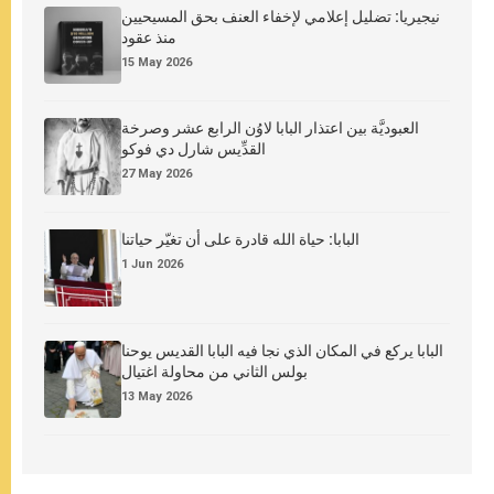
نيجيريا: تضليل إعلامي لإخفاء العنف بحق المسيحيين
منذ عقود
15 May 2026
العبوديَّة بين اعتذار البابا لاوُن الرابع عشر وصرخة
القدِّيس شارل دي فوكو
27 May 2026
البابا: حياة الله قادرة على أن تغيّر حياتنا
1 Jun 2026
البابا يركع في المكان الذي نجا فيه البابا القديس يوحنا
بولس الثاني من محاولة اغتيال
13 May 2026