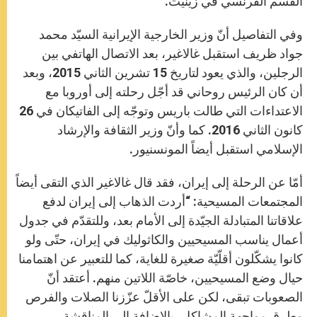
القسم الفرنسي في زينيت.
وفي التفاصيل أنّ وزير الخارجية الإيرانية السيّد محمد
جواد ظريف استقبل غالاغير، بعد الاتصال الهاتفي بين
الرجلين، والذي يعود لتاريخ 15 تشرين الثاني 2015، وبعد
أن كان الرئيس روحاني قد أجّل رحلته إلى أوروبا مع
الاعتداءات التي طالت باريس وتوجّه إلى الفاتيكان في 26
كانون الثاني 2016. كما وأنّ وزير الثقافة والإرشاد
الإسلامي استقبل أيضاً المونسنيور.
أمّا عن الرحلة إلى إيران، فقد قال غالاغير الذي التقى أيضاً
المجتمعات المسيحية: “أردت الذهاب إلى إيران لدفع
علاقاتنا المتبادلة الجيّدة إلى الأمام بعد، وللتقدّم في جدول
أعمال يناسب المسيحيين والكاثوليك في إيران، حتّى ولو
كانوا يشكّلون أقلّيّة صغيرة للغاية، كما للتعبير عن اهتمامنا
حيال وضع المسيحيين، خاصّة اللاتين منهم. أعتقد أنّ
الصعوبات تبقى، لكن على الأقلّ عزّزنا الصلات والفرص
وطرق مواجهة المشاكل، بالإضافة إلى المناقشة