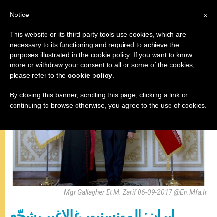
AR
Notice
x
This website or its third party tools use cookies, which are
necessary to its functioning and required to achieve the
لقاءات
purposes illustrated in the cookie policy. If you want to know
more or withdraw your consent to all or some of the cookies,
please refer to the
cookie policy
.
By closing this banner, scrolling this page, clicking a link or
continuing to browse otherwise, you agree to the use of cookies.
Mgr Gallagher Et M. Zarif 06-09-2017 @en.mfa.ir
إيران: المونسنيور غالاغير يشجّع