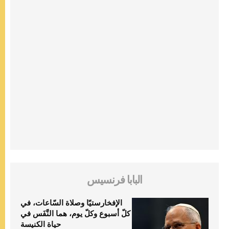
البابا فرنسيس
الإفخارستيّا وصلاة السّاعات، في
كلّ أسبوع وكلّ يوم، هما النَّفَس في
حياة الكنيسة