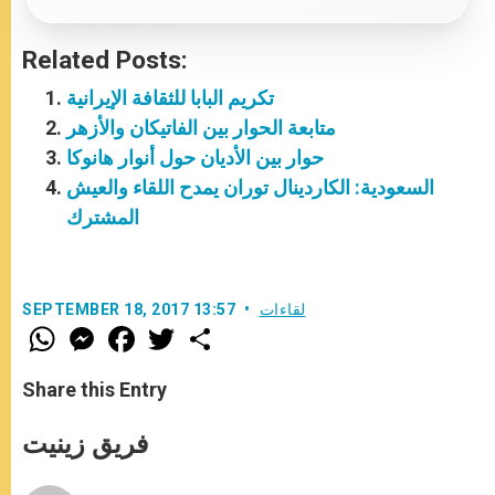
Related Posts:
تكريم البابا للثقافة الإيرانية
متابعة الحوار بين الفاتيكان والأزهر
حوار بين الأديان حول أنوار هانوكا
السعودية: الكاردينال توران يمدح اللقاء والعيش
المشترك
لقاءات
SEPTEMBER 18, 2017 13:57
W
M
F
T
S
h
e
a
w
h
a
s
c
i
a
t
s
e
t
r
Share this Entry
s
e
b
t
e
A
n
o
e
p
g
o
r
فريق زينيت
p
e
k
r