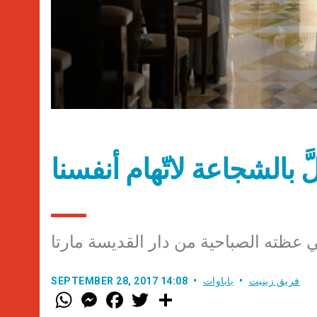
لَّ بالشجاعة لاتّهام أنفسنا
 عظته الصباحية من دار القديسة مارتا
فريق زينيت
باباوات
SEPTEMBER 28, 2017 14:08
W
M
F
T
S
h
e
a
w
h
a
s
c
i
a