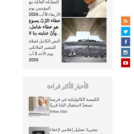
النَّفَس في حياة
للمقابلة العامّة مع
الكنيسة
المؤمنين يوم
الأربعاء 5 آب 2026
عطاء الرّبّ يسوع
هو عطاء شامل،
وأنّ عنايته بنا لا
تغيب عنّا أبدًا
النص الكامل لصلاة
التبشير الملائكي
يوم الأحد 2 آب
2026
الأخبار الأكثر قراءة
الكنيسة الكاثوليكية في فرنسا
تستعدّ لاستقبال البابا قريبًا
8 May 2026
نيجيريا: تضليل إعلامي لإخفاء