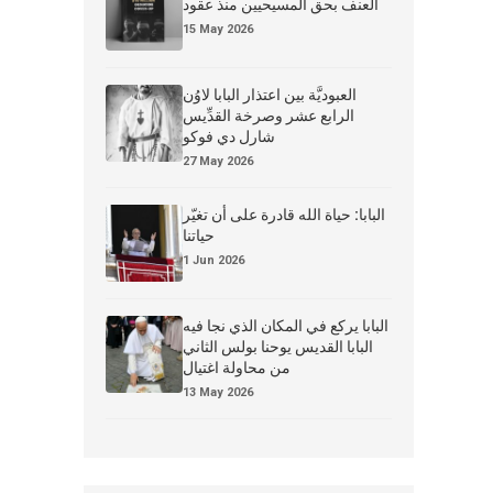
العنف بحق المسيحيين منذ عقود
15 May 2026
العبوديَّة بين اعتذار البابا لاوُن
الرابع عشر وصرخة القدِّيس
شارل دي فوكو
27 May 2026
البابا: حياة الله قادرة على أن تغيّر
حياتنا
1 Jun 2026
البابا يركع في المكان الذي نجا فيه
البابا القديس يوحنا بولس الثاني
من محاولة اغتيال
13 May 2026