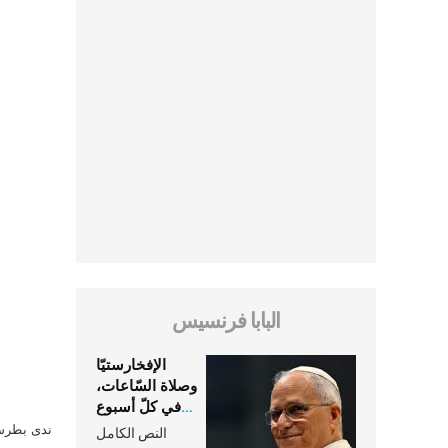
البابا فرنسيس
الإفخارستيّا
وصلاة السّاعات،
في كلّ أسبوع
وكلّ يوم، هما
ندى بطرس 
النص الكامل