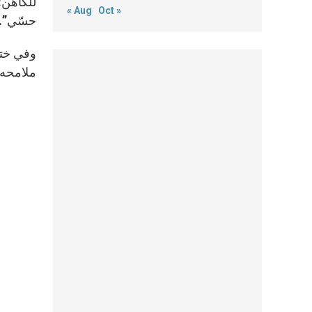
للكاهن: 
« Aug
Oct »
حسّي”.
وفي ختا
ملامحه،