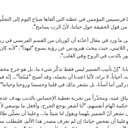
با فرنسيس المؤمنين في عظته التي ألقاها صباح اليوم إلى التحلّي 
ن قول الحقيقة حول حياتنا، لأنّ الرب يسامح”.
لى ما ورد في مقال أعدّته آن كوريان من القسم الفرنسي في زي
للاتيني، حيث يبحث هيرودس عن رؤية يسوع “ليهدأ”، “لأنه كا
ر بالذنب في الروح وفي القلب”.
بابا: “إنّ تأنيب الضمير ليس فقط تذكّر شيء ما، بل هو جرح مخفي
. أحياناً، لا نراه، لأنّنا اعتدنا أن نحمله، وقد أصبح “مُبنّجاً”… إ
ين أننا أسأنا، بل نشعر بذلك في قلبنا وجسمنا وروحنا وحياتنا”.
اق عينه، ومحذّراً من تجربة تغطية الإحساس بالذنب بهدف عدم الش
 حكمة اتّهام أنفسهم. “أنا أشعر بوجع الجرح، وأفعل ما بوسعي لأ
 نشعر أنّ الضمير يتّهمنا ويقول لنا شيئاً ما… وعلينا أن نصلّي طا
 وعلينا أن نفحص حياتنا: إن لم نعرف مصدر هذا الألم، فلنطلب 