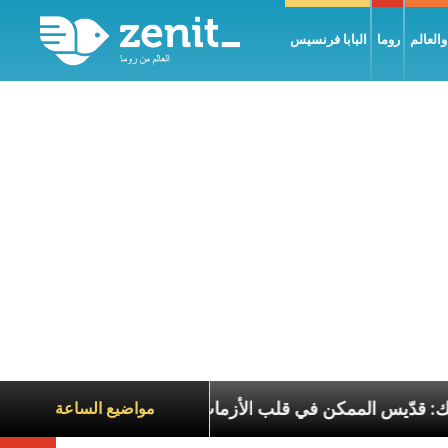
العالم
روما
البابا فرنسيس
البطريرك الحويك: قدّيس الممكن في قلب الأزمات
تجل
مواضيع الساعة