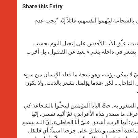
t
s
e
t
r
Share this Entry
s
e
b
t
e
A
n
o
e
p
g
o
r
بالشجاعة ليتّهموا أنفسهم، قائلاً إنّه “يجب عدم
p
e
k
r
نيت، علّق الأب الأقدس على إنجيل اليوم بحسب
ن يشعر في داخله بشيء بعيد عن الفضول، بل أقرب
ّ لا يمكن رؤيته، وهو نتيجة ما فعله الإنسان من سوء
نّه في الداخل… لكن عندما يؤلمنا، نشعر بالذنب. ولا نكون
عور به، حثّ البابا المؤمنين ليتحلّوا بالشجاعة كي
عرف ما مصدر هذه الأعراض، ثمّ أتّهم نفسي. إنّها
لبين: أيها الرب، أشفق عليّ أنا الخاطىء. إنّ الله يسمع
مساعدة أحدهم، ولنطلق على جرحنا اسماً: أي فلنقل