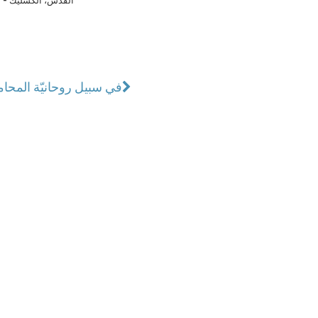
القدس، الكسليك - ل
في سبيل روحانيّة المحا