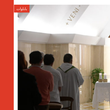
باباوات