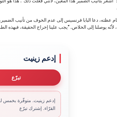
“أشعر بتأنيب الضمير هذا المعيّن، لأنني فعلت ذلك”. هذا هو التوا
م عظته، دعا البابا فرنسيس إلى عدم الخوف من تأنيب الضمير، 
 لأنّه يوصلنا إلى الخلاص. “يجب علينا إخراج الحقيقة، فبهذه ال
إدعم زينيت
تبرّع
إدعم زينيت. متوفّرة بخمس لغا
القرّاء. إشترك تبرّع