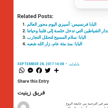
Related Posts:
البابا فرنسيس: أسيزي اليوم محور العالم
 حذار الشياطين التي تدخل خلسة إلى قلبنا وحياتنا
البابا: سلام المسيح لتحمّل التجارب
البابا: منذ مئة عام، زار الله شعبه
باباوات
SEPTEMBER 28, 2017 14:08
W
M
F
T
S
h
e
a
w
h
a
s
c
i
a
t
s
e
t
r
Share this Entry
s
e
b
t
e
A
n
o
e
p
g
o
r
فريق زينيت
p
e
k
r
ير في الترجمة من جامعة الروح