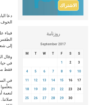
دعا البا
الخوف م
فبناء ع
روزنامة
الطقس ا
September 2017
إلى شعو
M
T
W
T
F
S
S
وقال ال
1
2
3
في حياته
فقط مدرك
4
5
6
7
8
9
10
في السي
11
12
13
14
15
16
17
يتعلّموا
18
19
20
21
22
23
24
لنعمة أن
25
26
27
28
29
30
صلاتنا.