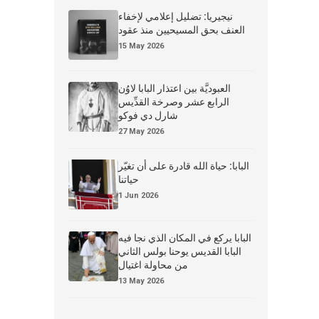
نيجيريا: تضليل إعلامي لإخفاء
العنف بحق المسيحيين منذ عقود
15 May 2026
العبوديَّة بين اعتذار البابا لاوُن
الرابع عشر وصرخة القدِّيس
شارل دي فوكو
27 May 2026
البابا: حياة الله قادرة على أن تغيّر
حياتنا
1 Jun 2026
البابا يركع في المكان الذي نجا فيه
البابا القديس يوحنا بولس الثاني
من محاولة اغتيال
13 May 2026