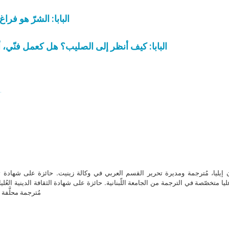
البابا: الشرّ هو فرا
البابا: كيف أنظر إلى الصليب؟ هل كعمل فنّي، 
ب
ن إيليا، مُترجمة ومديرة تحرير القسم العربي في وكالة زينيت. حائزة على شهادة 
ا متخصّصة في الترجمة من الجامعة اللّبنانية. حائزة على شهادة الثقافة الدينية العُلي
مُترجمة محلَّفة ل