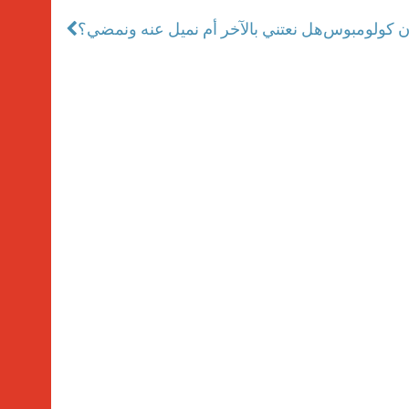
ان كولومبوس
هل نعتني بالآخر أم نميل عنه ونمضي؟