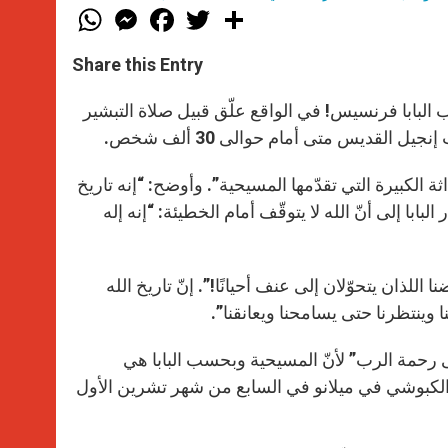
W
M
F
T
S
h
e
a
w
h
a
s
c
i
a
t
s
e
t
r
Share this Entry
s
e
b
t
e
A
n
o
e
p
g
o
r
لبابا فرنسيس! في الواقع علّق قبيل صلاة التبشير
p
e
k
r
ة الكبيرة التي تقدّمها المسيحية”. وأوضح: “إنه تاريخ
لبابا إلى أنّ الله لا يتوقّف أمام الخطيئة: “إنه إله
للذان يتحوّلان إلى عنف أحيانًا!”. إنّ تاريخ الله
نا وينتظرنا حتى يسامحنا ويعانقنا”.
ى رحمة الرب” لأنّ المسيحية وبحسب البابا هي
ب الكبوشي في ميلانو في السابع من شهر تشرين الأول