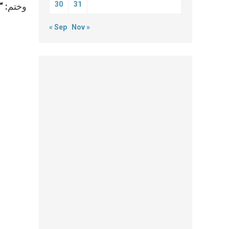
30
31
وختم: “أ
« Sep
Nov »