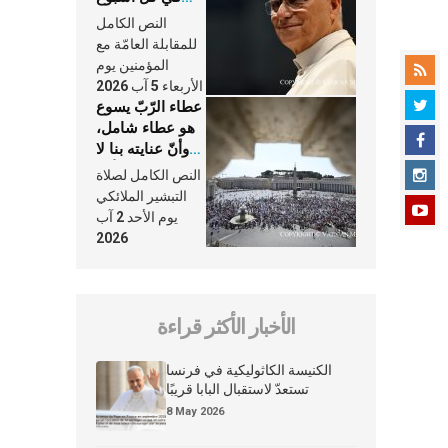
وكلّ يوم، هما
النص الكامل
النَّفَس في حياة
للمقابلة العامّة مع
الكنيسة
المؤمنين يوم
الأربعاء 5 آب 2026
عطاء الرّبّ يسوع
هو عطاء شامل،
وأنّ عنايته بنا لا
تغيب عنّا أبدًا
النص الكامل لصلاة
التبشير الملائكي
يوم الأحد 2 آب
2026
الأخبار الأكثر قراءة
الكنيسة الكاثوليكية في فرنسا
تستعدّ لاستقبال البابا قريبًا
8 May 2026