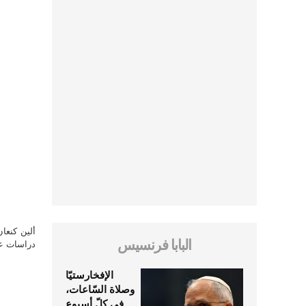
ألين كنعا
البابا فرنسيس
دراسات علي
الإفخارستيّا
وصلاة السّاعات،
في كلّ أسبوع