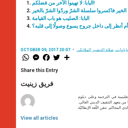
البابا: لا تهينوا الآخر من فضلكم!
غ الخير فاكسروا سلسلة الشرّ وردّوا الشرّ بالخير
البابا: الصليب هو باب القيامة
أم أنظر إلى داخل جروح يسوع وصولًا إلى قلبه؟
اباوات
,
صلاة التبشير الملائكي
OCTOBER 09, 2017 20:07
W
M
F
T
S
h
e
a
w
h
a
s
c
i
a
t
s
e
t
r
Share this Entry
s
e
b
t
e
A
n
o
e
p
g
o
r
فريق زينيت
p
e
k
r
تعليمية في الترجمة وعلى دبلوم
ا من معهد التثقيف الديني العالي.
دى المحاكم. تتقن اللّغة الإيطاليّة
View all articles