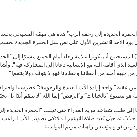
 الخمرة الجديدة إلى رحمة الرب” هذه هي مهمّة المسيحي بحسب ا
ثل الخمرة الجديدة بحسب إنجيل القديس متى أمام حوالى 30 ألف شخص.
 المسيحيين أن يكونوا علامة رجاء أمام الجميع مشيرًا إلى “الحداث
العهد الذي أقامه الله مع الإنسانية دعانا إلى المشاركة فيه”. وأشار ا
من خيبة أمله من أخطائنا وخطايانا فهو لا يتوقّف ولا ينتقم!”
من عقبة “تواجه إرادة الآب العنيدة والرحومة:” غطرستنا وافتراضنا ا
 هو مطبوع “بالخيانات” و”الرفض” إنما الله “لا ينتقم أبدًا بل يحبّ
ابا إلى طلب شفاعة مريم العذراء حتى تجلب “الخمرة الجديدة إل
 حبّ”. ثم حيّى بُعيد صلاة التبشير الملائكي تطويب الأب الراه
 دو تريغولو مؤسس راهبات مريم المواسية.