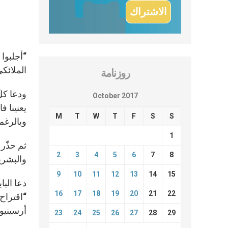
“أجلبوا
الملائكي يوم الأحد 8 تشرين الأول على نص م
روزنامة
ودعا كلّ
October 2017
يعنينا ف
M
T
W
T
F
S
S
وبالرغم 
1
ثم حذّر 
2
3
4
5
6
7
8
والبشرية
9
10
11
12
13
14
15
دعا الب
16
17
18
19
20
21
22
“اقتراح
أرسينيو
23
24
25
26
27
28
29