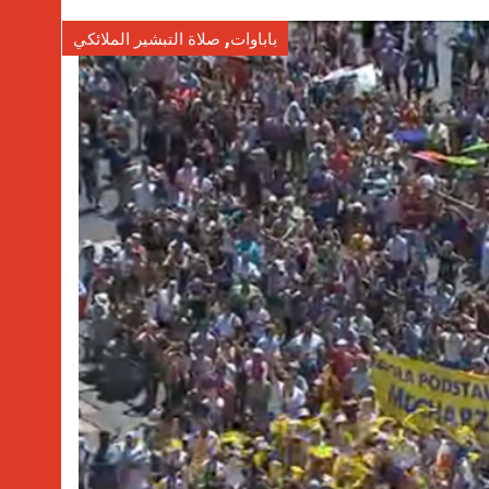
,
باباوات
صلاة التبشير الملائكي