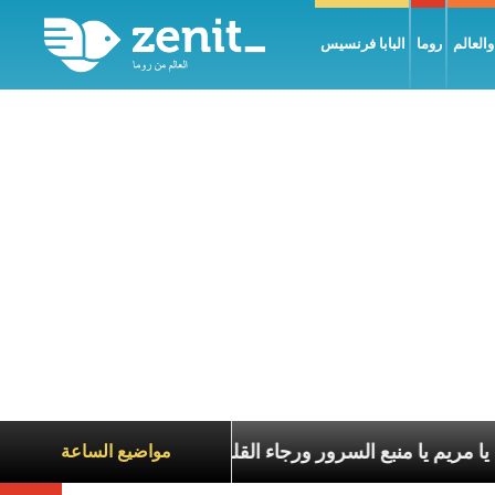
العالم
روما
البابا فرنسيس
يا مريم يا منبع السرور ورجاء القلوب
أَ
مواضيع الساعة