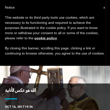
AR
Notice
x
This website or its third party tools use cookies, which are
necessary to its functioning and required to achieve the
DAY
purposes illustrated in the cookie policy. If you want to know
October 16th, 2017
more or withdraw your consent to all or some of the cookies,
please refer to the
cookie policy
.
By closing this banner, scrolling this page, clicking a link or
continuing to browse otherwise, you agree to the use of cookies.
DERNIÈRES NOUVELLES
الله هو عكس الأنانية
OCT 16, 2017 19:36