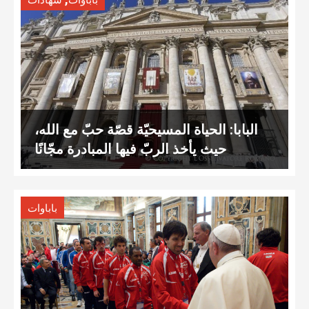
باباوات
شهادات
البابا: الحياة المسيحيّة قصّة حبّ مع الله،
حيث يأخذ الربّ فيها المبادرة مجّانًا
باباوات