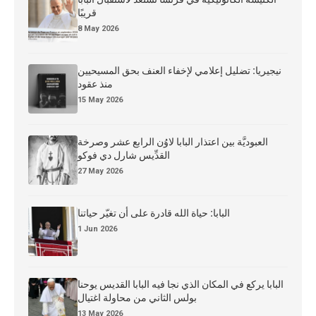
قريبًا
8 May 2026
نيجيريا: تضليل إعلامي لإخفاء العنف بحق المسيحيين
منذ عقود
15 May 2026
العبوديَّة بين اعتذار البابا لاوُن الرابع عشر وصرخة
القدِّيس شارل دي فوكو
27 May 2026
البابا: حياة الله قادرة على أن تغيّر حياتنا
1 Jun 2026
البابا يركع في المكان الذي نجا فيه البابا القديس يوحنا
بولس الثاني من محاولة اغتيال
13 May 2026