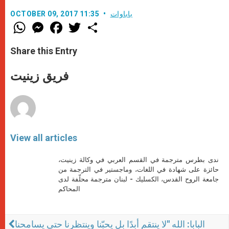
باباوات
OCTOBER 09, 2017 11:35
W
M
F
T
S
h
e
a
w
h
a
s
c
i
a
t
s
e
t
r
Share this Entry
s
e
b
t
e
A
n
o
e
p
g
o
r
فريق زينيت
p
e
k
r
View all articles
ندى بطرس مترجمة في القسم العربي في وكالة زينيت،
حائزة على شهادة في اللغات، وماجستير في الترجمة من
جامعة الروح القدس، الكسليك - لبنان مترجمة محلّفة لدى
المحاكم
البابا: الله "لا ينتقم أبدًا بل يحبّنا وينتظرنا حتى يسامحنا