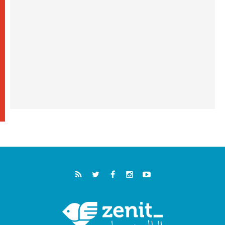
خمسون عاما على استشهاد الأسقف الأرجنتيني
الطوباوي إنريكي أنجيليلي