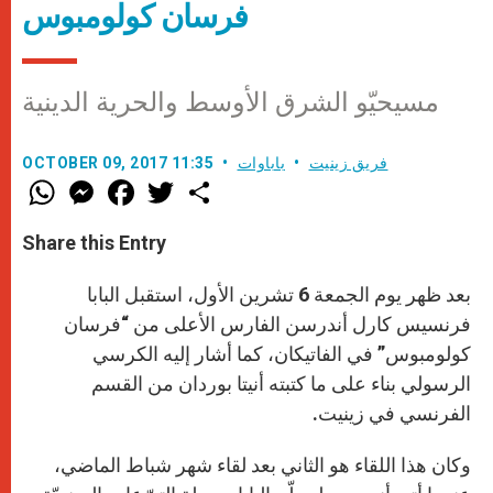
فرسان كولومبوس
مسيحيّو الشرق الأوسط والحرية الدينية
فريق زينيت
باباوات
OCTOBER 09, 2017 11:35
W
M
F
T
S
h
e
a
w
h
a
s
c
i
a
t
s
e
t
r
Share this Entry
s
e
b
t
e
A
n
o
e
p
g
o
r
بعد ظهر يوم الجمعة 6 تشرين الأول، استقبل البابا
p
e
k
r
فرنسيس كارل أندرسن الفارس الأعلى من “فرسان
كولومبوس” في الفاتيكان، كما أشار إليه الكرسي
الرسولي بناء على ما كتبته أنيتا بوردان من القسم
الفرنسي في زينيت.
وكان هذا اللقاء هو الثاني بعد لقاء شهر شباط الماضي،