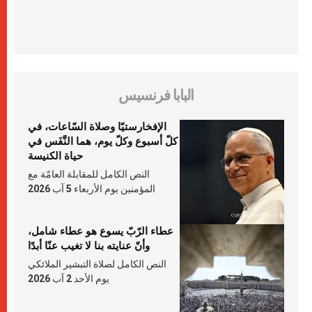
البابا فرنسيس
الإفخارستيّا وصلاة السّاعات، في
كلّ أسبوع وكلّ يوم، هما النَّفَس في
حياة الكنيسة
النص الكامل للمقابلة العامّة مع
المؤمنين يوم الأربعاء 5 آب 2026
عطاء الرّبّ يسوع هو عطاء شامل،
وأنّ عنايته بنا لا تغيب عنّا أبدًا
النص الكامل لصلاة التبشير الملائكي
يوم الأحد 2 آب 2026