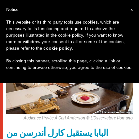
AR
Notice
x
This website or its third party tools use cookies, which are
necessary to its functioning and required to achieve the
باباوات
purposes illustrated in the cookie policy. If you want to know
more or withdraw your consent to all or some of the cookies,
please refer to the
cookie policy
.
By closing this banner, scrolling this page, clicking a link or
continuing to browse otherwise, you agree to the use of cookies.
Audience Privée À Carl Anderson © L'Osservatore Romano
البابا يستقبل كارل أندرسن من