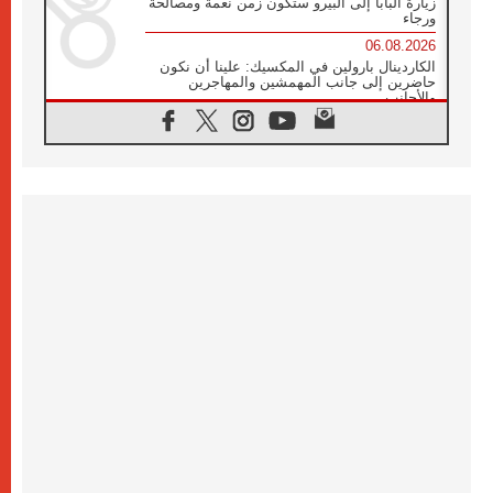
زيارة البابا إلى البيرو ستكون زمن نعمة ومصالحة
ورجاء
06.08.2026
الكاردينال بارولين في المكسيك: علينا أن نكون
حاضرين إلى جانب المهمشين والمهاجرين
والأجانب
06.08.2026
البابا لاوُن الرابع عشر للشباب في أسيزي:
"أوروبا والعالم يبحثان اليوم عن قديسين جُدد
فيكم"
06.08.2026
البابا في أسيزي يتحدث إلى الشباب المشاركين
في لقاء الشباب الفرنسيسكاني
06.08.2026
البابا لاوُن الرابع عشر يبرق معزيا بوفاة
الكاردينال جوليو دوارتي لانغا
05.08.2026
في مقابلته العامة مع المؤمنين البابا لاوُن الرابع
عشر يواصل الحديث عن الدستور في الليتورجيا
المقدسة مسلطا الضوء على صلاة الكنيسة
05.08.2026
البابا لاوُن الرابع عشر يزور في تشرين الثاني
٢٠٢٦ أوروغواي والأرجنتين وبيرو
05.08.2026