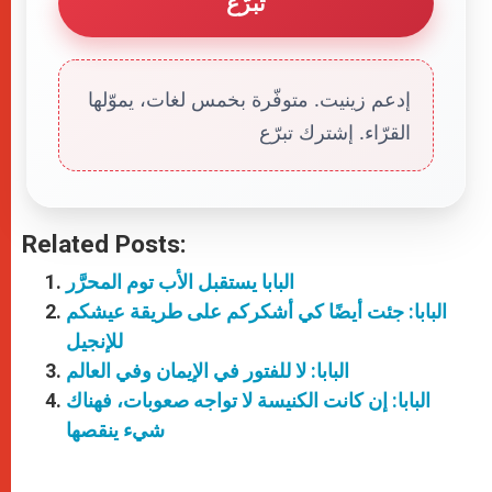
تبرّع
إدعم زينيت. متوفّرة بخمس لغات، يموّلها
القرّاء. إشترك تبرّع
Related Posts:
البابا يستقبل الأب توم المحرَّر
البابا: جئت أيضًا كي أشكركم على طريقة عيشكم
للإنجيل
البابا: لا للفتور في الإيمان وفي العالم
البابا: إن كانت الكنيسة لا تواجه صعوبات، فهناك
شيء ينقصها