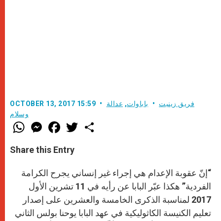
فريق زينيت
باباوات
,
عدالة
OCTOBER 13, 2017 15:59
وسلام
W
M
F
T
S
h
e
a
w
h
a
s
c
i
a
t
s
e
t
r
Share this Entry
s
e
b
t
e
A
n
o
e
p
g
o
r
“إنّ عقوبة الإعدام هي إجراء غير إنساني يجرح الكرامة
p
e
k
r
الفردية” هكذا عبّر البابا عن رأيه في 11 تشرين الأول
2017 لمناسبة الذكرى الخامسة والعشرين على إصدار
تعليم الكنيسة الكاثوليكية في عهد البابا يوحنا بولس الثاني