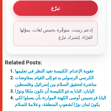
تبرّع
إدعم زينيت. متوفّرة بخمس لغات، يموّلها
القرّاء. إشترك تبرّع
Related Posts:
عقوبة الإعدام: الكنيسة تعيد النظر في تعليمها
الكرسي الرسولي يدعو إلى القيام بمفاوضات
مباشرة لتحقيق السلام بين إسرائيل وفلسطين
اليابان: البابا يدعو الكنيسة أن تكون ملحًا ونورًا
البابا فرنسيس أوصى الكهنة الموارنة بأن يعملوا لكي
يكونَ لبنان نورًا لشعوبِ المنطقة، وعلامةَ للسلام