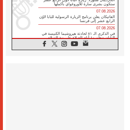
ستكون بشرى سارة للأوروغواي بأكملها
07.08.2026
الفاتيكان يعلن برنامج الزيارة الرسولية للبابا لاوُن
الرابع عشر إلى فرنسا
07.08.2026
في الذكرى الـ ٨١ لحادثة هيروشيما الكنيسة في
اليابان تنظم ١٠ أيام للصلاة على نية السلام
07.08.2026
الكنيسة في الأوروغواي: زيارة البابا ستعزز
الإيمان والرجاء
06.08.2026
الاجتماع الشهري للمطارنة الموارنة
06.08.2026
الكاردينال روسي: زيارة البابا لاوُن إلى الأرجنتين
هي تكريم للبابا فرنسيس
06.08.2026
زيارة البابا إلى البيرو ستكون زمن نعمة ومصالحة
ورجاء
06.08.2026
الكاردينال بارولين في المكسيك: علينا أن نكون
حاضرين إلى جانب المهمشين والمهاجرين
والأجانب
06.08.2026