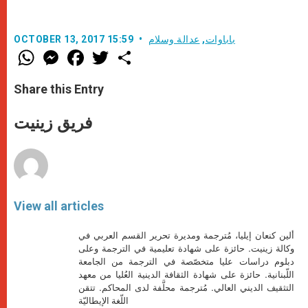
باباوات
,
عدالة وسلام
OCTOBER 13, 2017 15:59
W
M
F
T
S
h
e
a
w
h
a
s
c
i
a
t
s
e
t
r
Share this Entry
s
e
b
t
e
A
n
o
e
p
g
o
r
فريق زينيت
p
e
k
r
View all articles
ألين كنعان إيليا، مُترجمة ومديرة تحرير القسم العربي في
وكالة زينيت. حائزة على شهادة تعليمية في الترجمة وعلى
دبلوم دراسات عليا متخصّصة في الترجمة من الجامعة
اللّبنانية. حائزة على شهادة الثقافة الدينية العُليا من معهد
التثقيف الديني العالي. مُترجمة محلَّفة لدى المحاكم. تتقن
اللّغة الإيطاليّة