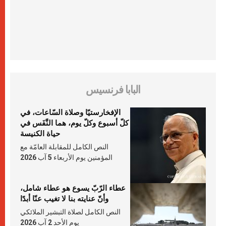
البابا فرنسيس
الإفخارستيّا وصلاة السّاعات، في
كلّ أسبوع وكلّ يوم، هما النَّفَس في
حياة الكنيسة
النص الكامل للمقابلة العامّة مع
المؤمنين يوم الأربعاء 5 آب 2026
عطاء الرّبّ يسوع هو عطاء شامل،
وأنّ عنايته بنا لا تغيب عنّا أبدًا
النص الكامل لصلاة التبشير الملائكي
يوم الأحد 2 آب 2026