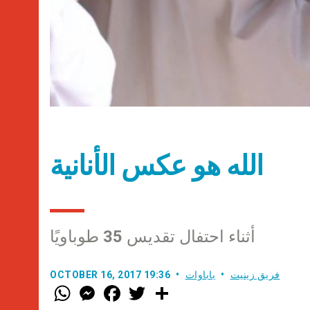
الله هو عكس الأنانية
أثناء احتفال تقديس 35 طوباويًا
فريق زينيت
باباوات
OCTOBER 16, 2017 19:36
W
M
F
T
S
h
e
a
w
h
a
s
c
i
a