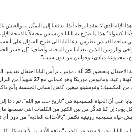
هذا الإله الذي لا يفقد الرجاء أبدًا، يدفعنا إلى التمثّل به والعي
20 في ساحة القديس بطرس. دعا البابا الى طرح السؤال على أنفسنا “م
اخي والروتين اللذين يبعداننا عن المحبة. وأضاف: “إن خسر ال
، مجموعة مبادىء وقوانين من دون سبب”.
في بداية الاحتفال وبحضور 35 ألف مؤمن، ترأّس البابا
فيررو، كهنة رعية، وماتيوس م
من المكسيك؛ وفوستينو ميغيز، كاهن إسباني الجنسية وآنج داك
ابا على أنّ الحياة المسيحية هي “تاريخ حب مع الله”. ثم دعا إل
كل يوم؛ إن كنا نتذكّر من بين الكثير من الكلمات التي نسمعها ما 
 حياة مسيحية روتينية تكتفي “بالأحداث العادية” من دون أي ت
إلى البابا، نحن لا نبتعد عن الحب “بدافع الأذى بل لأننا نفضّل كل م