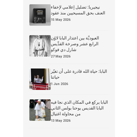
نيجيريا: تضليل إعلامي لإخفاء
العنف بحق المسيحيين منذ عقود
15 May 2026
العبوديَّة بين اعتذار البابا لاوُن
الرابع عشر وصرخة القدِّيس
شارل دي فوكو
27 May 2026
البابا: حياة الله قادرة على أن تغيّر
حياتنا
1 Jun 2026
البابا يركع في المكان الذي نجا فيه
البابا القديس يوحنا بولس الثاني
من محاولة اغتيال
13 May 2026