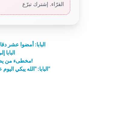
القرّاء. إشترك تبرّع
البابا: أمضوا عشر دقائ
البابا إ
مخطىء من يظنّ أنّ الهجرة هي أزمة حديثة في تاريخ البشرية!
البابا: "الله يبكي اليوم على البشرية التي لا تفهم السلام الذي يعطينا إياه"