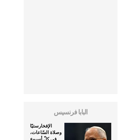
البابا فرنسيس
الإفخارستيّا
وصلاة السّاعات،
في كلّ أسبوع