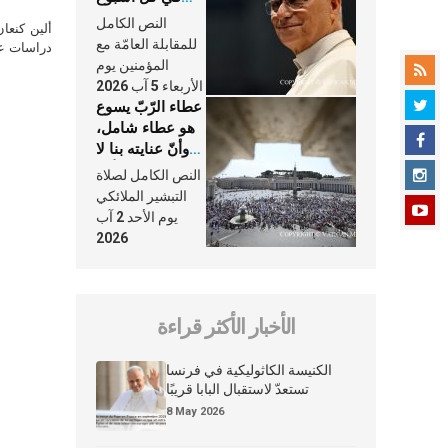
وكلّ يوم، هما
النص الكامل
ألين كنعا
النَّفَس في حياة
للمقابلة العامّة مع
دراسات علي
الكنيسة
المؤمنين يوم
الأربعاء 5 آب 2026
عطاء الرّبّ يسوع
هو عطاء شامل،
وأنّ عنايته بنا لا
تغيب عنّا أبدًا
النص الكامل لصلاة
التبشير الملائكي
يوم الأحد 2 آب
2026
الأخبار الأكثر قراءة
الكنيسة الكاثوليكية في فرنسا
تستعدّ لاستقبال البابا قريبًا
8 May 2026