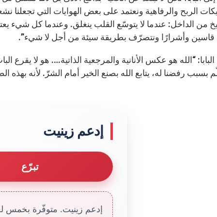
كات الربح والرفاهية ونعتمد على بعض الهوايات التي تجعلنا نش
شيخ من الداخل: عندما لا يتوسّع القلب ينغلق. وعندما كل شيء يع
قاسين وأشرارًا ونتصرّف بطريقة سيئة من أجل لا شيء”.
لبابا: “الله هو عكس الأنانية والمرجعية الذاتية…. هو لا يقرع 
ّم بسبب رفضنا له، يتابع الله بصنع الخير أمام الشرّ. لأنه بهذه ا
إدعم زينيت
تبرّع
إدعم زينيت. متوفّرة بخمس لغا