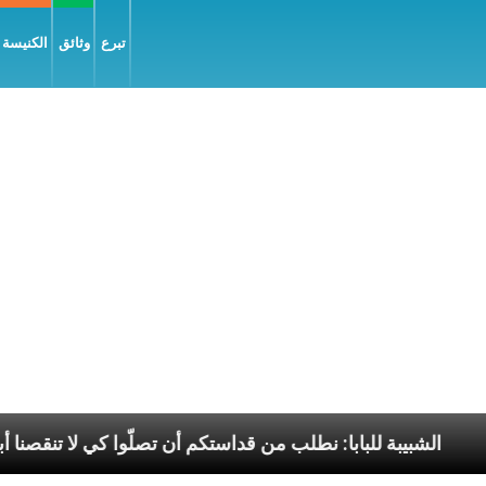
تبرع
وثائق
الكنيسة و
جيل السّلام
الشبيبة للبابا: نطلب من قداستكم أن تصلّوا