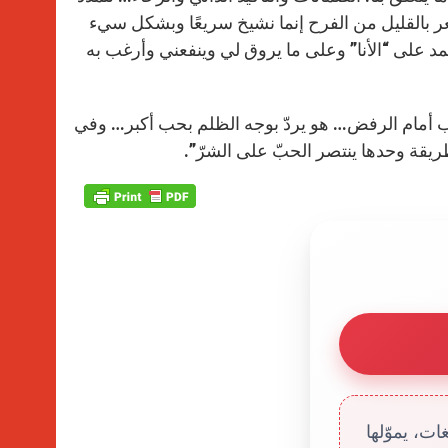
عر بالقليل من الفرح إنما نشيخ سريعًا وبشكل سيء
تمد على “الأنا” وعلى ما يروق لي وينفعني وأرغب به
الباب أمام الرفض… هو يردّ بوجه الظلم بحب أكبر… وفي
لطريقة وحدها ينتصر الحبّ على الشرّ”.
ت، يموّلها