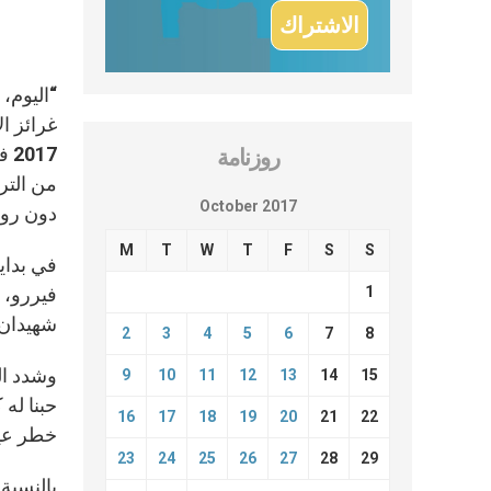
“اليوم، 
17
روزنامة
من التر
October 2017
دون روح
M
T
W
T
F
S
S
1
شهيدان 
2
3
4
5
6
7
8
وشدد الب
9
10
11
12
13
14
15
حبنا له 
16
17
18
19
20
21
22
خطر عيش
23
24
25
26
27
28
29
بالنسبة 