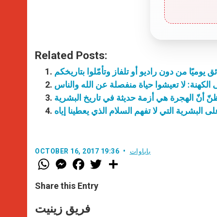
Related Posts:
ق يوميًا من دون راديو أو تلفاز وتأمّلوا بتاريخكم
لى الكهنة: لا تعيشوا حياة منفصلة عن الله والناس
باباوات
OCTOBER 16, 2017 19:36
W
M
F
T
S
h
e
a
w
h
a
s
c
i
a
t
s
e
t
r
Share this Entry
s
e
b
t
e
A
n
o
e
p
g
o
r
فريق زينيت
p
e
k