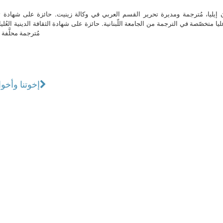
ن إيليا، مُترجمة ومديرة تحرير القسم العربي في وكالة زينيت. حائزة على شهادة 
ا متخصّصة في الترجمة من الجامعة اللّبنانية. حائزة على شهادة الثقافة الدينية العُلي
مُترجمة محلَّفة ل
إخوتنا وأخوا