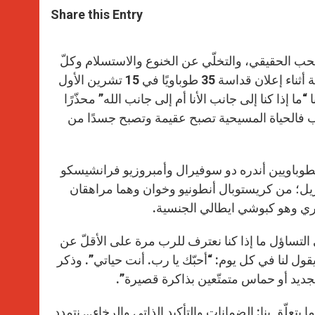
t
s
e
t
r
Share this Entry
s
e
b
t
e
A
n
o
e
p
g
o
r
p
e
k
ش بالحب الحقيقي، والتخلّي عن الخنوع والاستسلام وكلّ
r
غرائز الأنا الكسولة” هذا ما صرّح به البابا فرنسيس محتفلاً بالذبيحة الإلهية أثناء إعلان قداسة 35 طوباويًا في 15 تشرين الأول
ا إذا كنا إلى جانب الأنا أم إلى جانب الله” محذّرًا
حب فالحياة المسيحية تصبح عقيمة وتصبح جسدًا من
 احتفال تقديس الطوباويين أندره دو سوفيرال وأمبروزيو فرانشيسكو
وريكا وهو علماني مع 27 شهيدًا من البرازيل؛ من كريستوبال أنطونيو وخوان وهما مراهقان
ري وهو كبوشي ايطالي الجنسية.
ى التساؤل ما إذا كنا نعترف للرب مرة على الأقلّ عن
يقول لنا في كل يوم: “أحبّك يا رب. أنت حياتي”. وذكر
جديد أو حماس متمتّعين بذاكرة قصيرة”.
ا يتعلّق بنا: الضمانات والتأكيد الذاتي والرخاء… نتمدد