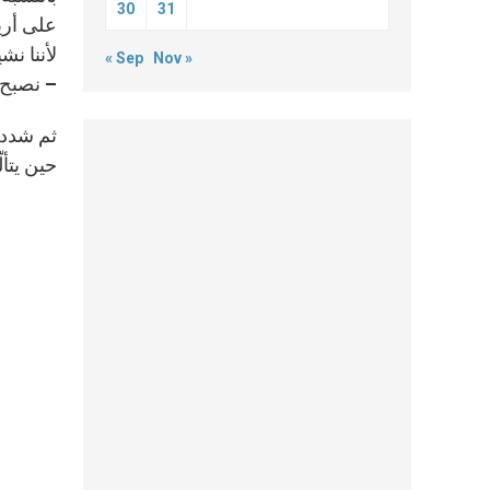
30
31
على أري
لأننا ن
« Sep
Nov »
– نصبح 
ثم شدد ا
حين يتأل