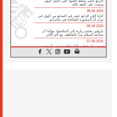
الرابع عشر يسلط الضوء على إنجيل اليوم
ويشدد على الثقة بالله
08.08.2026
البابا لاوُن الرابع عشر في السابع من أيلول في
مزار أم المشورة الصالحة في جناتزانو
08.08.2026
بارولين يختتم زيارته إلى المكسيك مؤكدا أن
صناعة السلام تبدأ بالتعاطف مع ألم الآخر
07.08.2026
صدور بيان ختامي لأول لقاء مسيحي كونفوشي
بمشاركة الدائرة الفاتيكانية للحوار بين الأديان
07.08.2026
الكاردينال ستورلا: زيارة البابا لاوُن الرابع عشر
ستكون بشرى سارة للأوروغواي بأكملها
07.08.2026
الفاتيكان يعلن برنامج الزيارة الرسولية للبابا لاوُن
الرابع عشر إلى فرنسا
07.08.2026
في الذكرى الـ ٨١ لحادثة هيروشيما الكنيسة في
اليابان تنظم ١٠ أيام للصلاة على نية السلام
07.08.2026
الكنيسة في الأوروغواي: زيارة البابا ستعزز
الإيمان والرجاء
06.08.2026