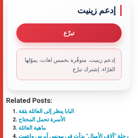
إدعم زينيت
تبرّع
إدعم زينيت. متوفّرة بخمس لغات، يموّلها
القرّاء. إشترك تبرّع
Related Posts:
البابا ينظر إلى العائلة بثقة
الأسرة تحمل المحتاج
ماهية العائلة
رحلة "آلاف الأميال" بدأت في بيونس آيرس وانتهت