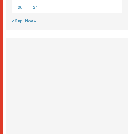
30
31
« Sep
Nov »