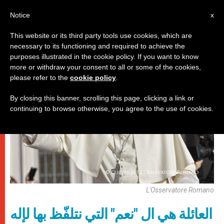
AR
Notice
x
This website or its third party tools use cookies, which are
necessary to its functioning and required to achieve the
باباوات
purposes illustrated in the cookie policy. If you want to know
more or withdraw your consent to all or some of the cookies,
please refer to the
cookie policy
.
By closing this banner, scrolling this page, clicking a link or
continuing to browse otherwise, you agree to the use of cookies.
L'Osservatore Romano
العائلة هي ال "نعم" التي نتلفّظ بها لإله