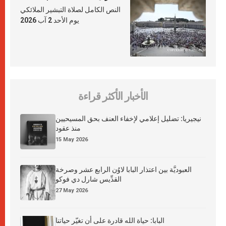
النص الكامل لصلاة التبشير الملائكي
يوم الأحد 2 آب 2026
الأخبار الأكثر قراءة
نيجيريا: تضليل إعلامي لإخفاء العنف بحق المسيحيين
منذ عقود
15 May 2026
العبوديَّة بين اعتذار البابا لاوُن الرابع عشر وصرخة
القدِّيس شارل دي فوكو
27 May 2026
البابا: حياة الله قادرة على أن تغيّر حياتنا