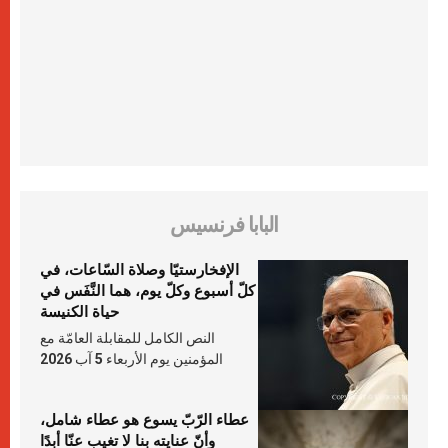
البابا فرنسيس
الإفخارستيّا وصلاة السّاعات، في
كلّ أسبوع وكلّ يوم، هما النَّفَس في
حياة الكنيسة
النص الكامل للمقابلة العامّة مع
المؤمنين يوم الأربعاء 5 آب 2026
عطاء الرّبّ يسوع هو عطاء شامل،
وأنّ عنايته بنا لا تغيب عنّا أبدًا