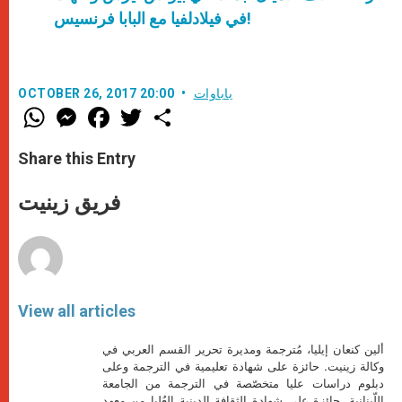
في فيلادلفيا مع البابا فرنسيس!
باباوات
OCTOBER 26, 2017 20:00
W
M
F
T
S
h
e
a
w
h
a
s
c
i
a
t
s
e
t
r
Share this Entry
s
e
b
t
e
A
n
o
e
p
g
o
r
فريق زينيت
p
e
k
r
View all articles
ألين كنعان إيليا، مُترجمة ومديرة تحرير القسم العربي في
وكالة زينيت. حائزة على شهادة تعليمية في الترجمة وعلى
دبلوم دراسات عليا متخصّصة في الترجمة من الجامعة
اللّبنانية. حائزة على شهادة الثقافة الدينية العُليا من معهد