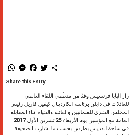
W
M
F
T
S
h
e
a
w
h
a
s
c
i
a
t
s
e
t
r
Share this Entry
s
e
b
t
e
A
n
o
e
p
g
o
r
زار البابا فرنسيس وفدٌ من منظّمي اللقاء العالمي
p
e
k
r
للعائلات في دابلن برئاسة الكاردينال كيفين فاريل رئيس
المجلس الحبري للعلمانيين والعائلة والحياة أثناء المقابلة
العامة مع المؤمنين يوم الأربعاء 25 تشرين الأول 2017
في ساحة القديس بطرس بحسب ما أشارت الصحيفة