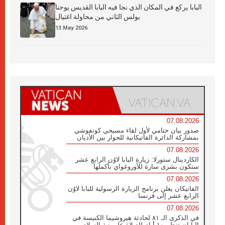
البابا يركع في المكان الذي نجا فيه البابا القديس يوحنا
بولس الثاني من محاولة اغتيال
13 May 2026
07.08.2026
صدور بيان ختامي لأول لقاء مسيحي كونفوشي
بمشاركة الدائرة الفاتيكانية للحوار بين الأديان
07.08.2026
الكاردينال ستورلا: زيارة البابا لاوُن الرابع عشر
ستكون بشرى سارة للأوروغواي بأكملها
07.08.2026
الفاتيكان يعلن برنامج الزيارة الرسولية للبابا لاوُن
الرابع عشر إلى فرنسا
07.08.2026
في الذكرى الـ ٨١ لحادثة هيروشيما الكنيسة في
اليابان تنظم ١٠ أيام للصلاة على نية السلام