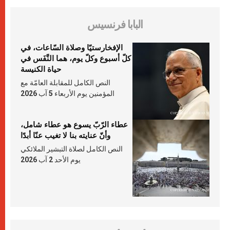
البابا فرنسيس
الإفخارستيّا وصلاة السّاعات، في
كلّ أسبوع وكلّ يوم، هما النَّفَس في
حياة الكنيسة
النص الكامل للمقابلة العامّة مع
المؤمنين يوم الأربعاء 5 آب 2026
عطاء الرّبّ يسوع هو عطاء شامل،
وأنّ عنايته بنا لا تغيب عنّا أبدًا
النص الكامل لصلاة التبشير الملائكي
يوم الأحد 2 آب 2026