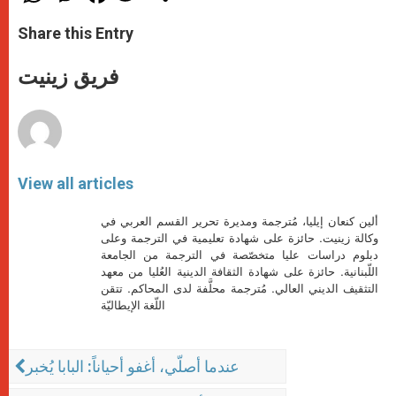
a
s
c
i
a
t
s
e
t
r
Share this Entry
s
e
b
t
e
A
n
o
e
p
g
o
r
فريق زينيت
p
e
k
r
View all articles
ألين كنعان إيليا، مُترجمة ومديرة تحرير القسم العربي في
وكالة زينيت. حائزة على شهادة تعليمية في الترجمة وعلى
دبلوم دراسات عليا متخصّصة في الترجمة من الجامعة
اللّبنانية. حائزة على شهادة الثقافة الدينية العُليا من معهد
التثقيف الديني العالي. مُترجمة محلَّفة لدى المحاكم. تتقن
اللّغة الإيطاليّة
عندما أصلّي، أغفو أحياناً: البابا يُخبر