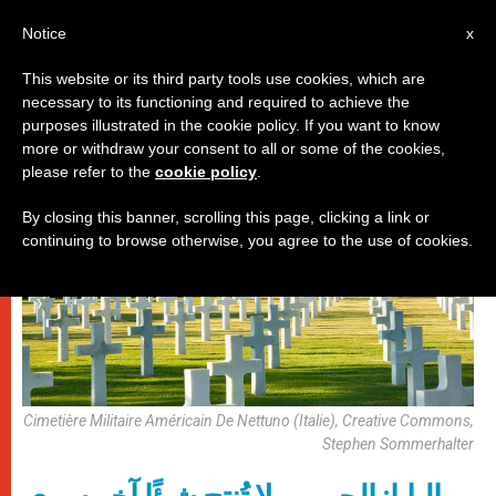
AR
Notice
x
This website or its third party tools use cookies, which are
necessary to its functioning and required to achieve the
,
باباوات
صلاة التبشير الملائكي
purposes illustrated in the cookie policy. If you want to know
more or withdraw your consent to all or some of the cookies,
please refer to the
cookie policy
.
By closing this banner, scrolling this page, clicking a link or
continuing to browse otherwise, you agree to the use of cookies.
Cimetière Militaire Américain De Nettuno (Italie), Creative Commons,
Stephen Sommerhalter