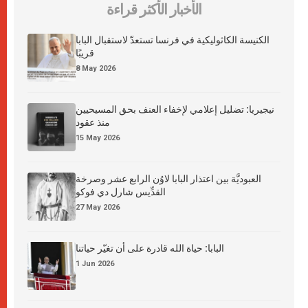
الأخبار الأكثر قراءة
الكنيسة الكاثوليكية في فرنسا تستعدّ لاستقبال البابا
قريبًا
8 May 2026
نيجيريا: تضليل إعلامي لإخفاء العنف بحق المسيحيين
منذ عقود
15 May 2026
العبوديَّة بين اعتذار البابا لاوُن الرابع عشر وصرخة
القدِّيس شارل دي فوكو
27 May 2026
البابا: حياة الله قادرة على أن تغيّر حياتنا
1 Jun 2026