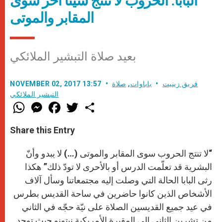
البابا: الحروب لا تُنتج شيئًا آخر سوى
المقابر والموتى
بعيد صلاة التبشير الملائكي
فريق زينيت
باباوات
,
صلاة
NOVEMBER 02, 2017 13:57
التبشير الملائكي
W
M
F
T
S
h
e
a
w
h
a
s
c
i
a
t
s
e
t
r
Share this Entry
s
e
b
t
e
A
n
o
e
p
g
o
r
“لا تنتج الحروب سوى المقابر والموتى (…) لا يبدو وأنّ
p
e
k
r
البشرية قد تعلّمت الدرس أو بالأحرى لا تودّ ذلك” هكذا
رثى البابا الحالة التي وصلت إليه مجتمعاتنا وسأل آلاف
الأشخاص الذين كانوا حاضرين في ساحة القديس بطرس
في عيد جميع القديسين الصلاة على نيّة حجّه في الثاني
من تشرين الثاني إلى المقبرة الأمريكية نيتونو حيث توجد