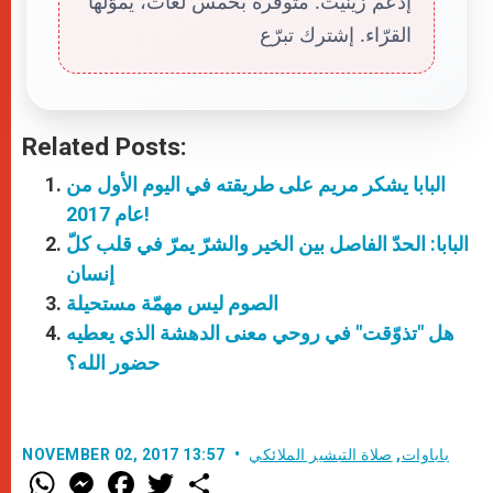
إدعم زينيت. متوفّرة بخمس لغات، يموّلها
القرّاء. إشترك تبرّع
Related Posts:
البابا يشكر مريم على طريقته في اليوم الأول من
عام 2017!
البابا: الحدّ الفاصل بين الخير والشرّ يمرّ في قلب كلّ
إنسان
الصوم ليس مهمّة مستحيلة
هل "تذوّقت" في روحي معنى الدهشة الذي يعطيه
حضور الله؟
باباوات
,
صلاة التبشير الملائكي
NOVEMBER 02, 2017 13:57
W
M
F
T
S
h
e
a
w
h