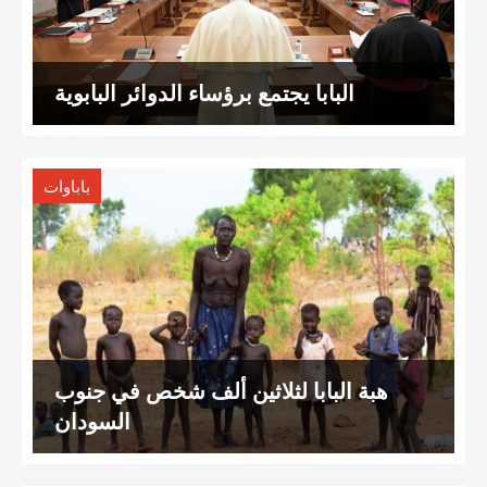
البابا يجتمع برؤساء الدوائر البابوية
باباوات
هبة البابا لثلاثين ألف شخص في جنوب
السودان