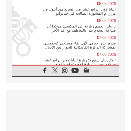
08.08.2026
البابا لاوُن الرابع عشر في السابع من أيلول في
مزار أم المشورة الصالحة في جناتزانو
08.08.2026
بارولين يختتم زيارته إلى المكسيك مؤكدا أن
صناعة السلام تبدأ بالتعاطف مع ألم الآخر
07.08.2026
صدور بيان ختامي لأول لقاء مسيحي كونفوشي
بمشاركة الدائرة الفاتيكانية للحوار بين الأديان
07.08.2026
الكاردينال ستورلا: زيارة البابا لاوُن الرابع عشر
ستكون بشرى سارة للأوروغواي بأكملها
07.08.2026
الفاتيكان يعلن برنامج الزيارة الرسولية للبابا لاوُن
الرابع عشر إلى فرنسا
07.08.2026
في الذكرى الـ ٨١ لحادثة هيروشيما الكنيسة في
اليابان تنظم ١٠ أيام للصلاة على نية السلام
07.08.2026
الكنيسة في الأوروغواي: زيارة البابا ستعزز
الإيمان والرجاء
06.08.2026
الاجتماع الشهري للمطارنة الموارنة