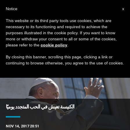
AR
Notice
x
This website or its third party tools use cookies, which are
necessary to its functioning and required to achieve the
DAY
purposes illustrated in the cookie policy. If you want to know
November 14th, 2017
more or withdraw your consent to all or some of the cookies,
please refer to the
cookie policy
.
By closing this banner, scrolling this page, clicking a link or
continuing to browse otherwise, you agree to the use of cookies.
DERNIÈRES NOUVELLES
الكنيسة تعيش في الحب المتجدد يوميًا
NOV 14, 2017 20:51