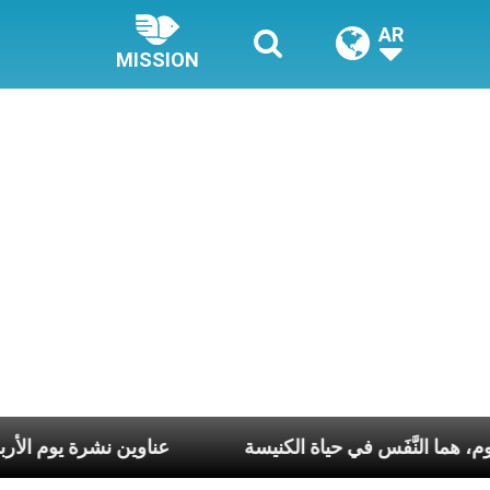
AR
MISSION
ّ أسبوع وكلّ يوم، هما النَّفَس في حياة الكنيسة
عناوين نشرة 