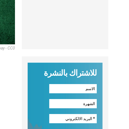
bay - CC0
للاشتراك بالنشرة