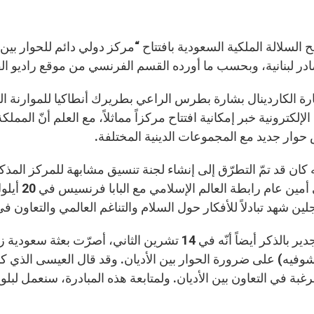
السلالة الملكية السعودية بافتتاح “مركز دولي دائم للحوار بين ا
ر لبنانية، وبحسب ما أورده القسم الفرنسي من موقع راديو الفا
الإلكترونية خبر إمكانية افتتاح مركزاً مماثلاً، مع العلم أنّ الممل
حوار جديد مع المجموعات الدينية المختلفة.
ّه كان قد تمّ التطرّق إلى إنشاء لجنة تنسيق مشابهة للمركز الم
العيسى أمي
لين شهد تبادلاً للأفكار حول السلام والتناغم العالمي والتعاون 
ومن الجدير بالذكر أيضاً أنّه في 14 تشرين الثاني، 
شوفيه) على ضرورة الحوار بين الأديان. وقد قال العيسى الذي 
غبة في التعاون بين الأديان. ولمتابعة هذه المبادرة، سنعمل لب