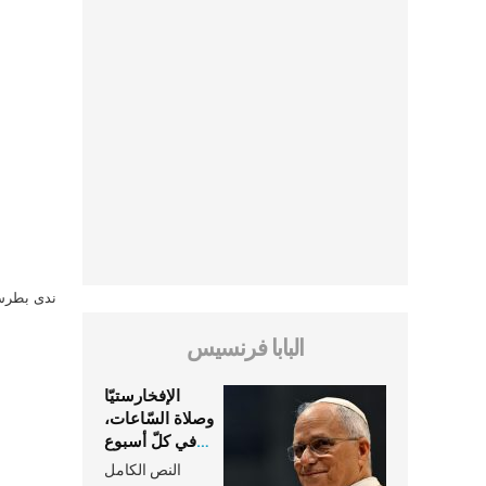
ندى بطرس 
البابا فرنسيس
الإفخارستيّا
وصلاة السّاعات،
في كلّ أسبوع
وكلّ يوم، هما
النص الكامل