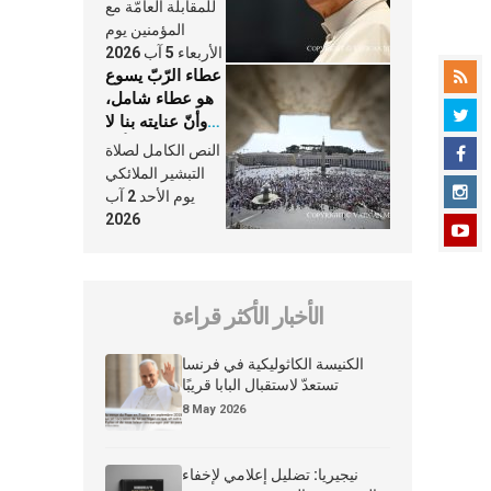
النَّفَس في حياة
للمقابلة العامّة مع
الكنيسة
المؤمنين يوم
الأربعاء 5 آب 2026
عطاء الرّبّ يسوع
هو عطاء شامل،
وأنّ عنايته بنا لا
تغيب عنّا أبدًا
النص الكامل لصلاة
التبشير الملائكي
يوم الأحد 2 آب
2026
الأخبار الأكثر قراءة
الكنيسة الكاثوليكية في فرنسا
تستعدّ لاستقبال البابا قريبًا
8 May 2026
نيجيريا: تضليل إعلامي لإخفاء