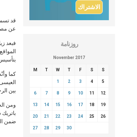
قد تسمح 
عن مصاد
روزنامة
المواقع 
November 2017
بتأسيس 
M
T
W
T
F
S
S
كما وأن
1
2
3
4
5
بين الرج
6
7
8
9
10
11
12
13
14
15
16
17
18
19
باتريك 
20
21
22
23
24
25
26
ضمن الر
27
28
29
30