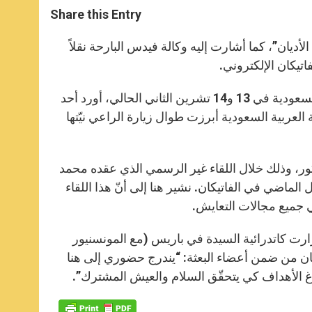
t
s
e
t
r
Share this Entry
s
e
b
t
e
A
n
o
e
p
g
o
r
لأديان”، كما أشارت إليه وكالة فيدس البارحة نقلاً
p
e
k
تيكان الإلكتروني.
r
فبعد زيارة الكاردينال بشارة بطرس الراعي بطريرك أنطاكيا للموارنة السعودية في 13 و14 تشرين الثاني الحالي، أورد أحد
كة العربية السعودية أبرزت طوال زيارة الراعي نيّتها
ذكور، وذلك خلال اللقاء غير الرسمي الذي عقده محمد
ن عام رابطة العالم الإسلامي مع البابا فرنسيس في 20 أيلول الماضي في الفاتيكان. نشير هنا إلى أنّ هذا اللقاء
في جميع مجالات التعايش.
أصرّت بعثة سعودية زارت كاتدرائية السيدة في باريس (مع المونسنيور
كان من ضمن أعضاء البعثة: “يندرج حضوري إلى هنا
لوغ الأهداف كي يتحقّق السلام والعيش المشترك”.