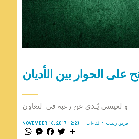
ح على الحوار بين الأديان
والعيسى يُبدي عن رغبة في التعاون
فريق زينيت
لقاءات
NOVEMBER 16, 2017 12:23
W
M
F
T
S
h
e
a
w
h
a
s
c
i
a