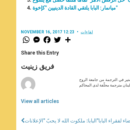
ميانمار: البابا يلتقي القادة الدينيين "كإخوة"
لقاءات
NOVEMBER 16, 2017 12:23
W
M
F
T
S
h
e
a
w
h
a
s
c
i
a
t
s
e
t
r
Share this Entry
s
e
b
t
e
A
n
o
e
p
g
o
r
فريق زينيت
p
e
k
r
ير في الترجمة من جامعة الروح
بنان مترجمة محلّفة لدى المحاكم
View all articles
ء لفقراء البابا
البابا: ملكوت الله لا يحبّ "الإعلانات"