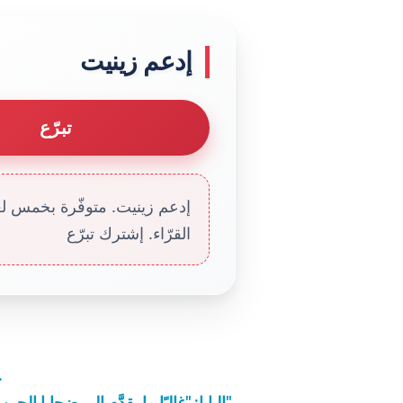
إدعم زينيت
تبرّع
إدعم زينيت. متوفّرة بخمس لغا
القرّاء. إشترك تبرّع
ح
البابا: "غالبًا ما يقدَّم إلى ضحايا الحرب "خلّ الرفض الأمرّ" تمامًا مثلما حصل مع يسوع"